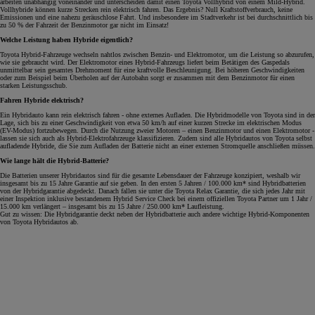
arbeiten unabhängig voneinander und unterscheiden damit einen Toyota Vollhybrid von einem Mild-Hybrid.
Vollhybride können kurze Strecken rein elektrisch fahren. Das Ergebnis? Null Kraftstoffverbrauch, keine
Emissionen und eine nahezu geräuschlose Fahrt. Und insbesondere im Stadtverkehr ist bei durchschnittlich bis
zu 50 % der Fahrzeit der Benzinmotor gar nicht im Einsatz!
Welche Leistung haben Hybride eigentlich?
Toyota Hybrid-Fahrzeuge wechseln nahtlos zwischen Benzin- und Elektromotor, um die Leistung so abzurufen,
wie sie gebraucht wird. Der Elektromotor eines Hybrid-Fahrzeugs liefert beim Betätigen des Gaspedals
unmittelbar sein gesamtes Drehmoment für eine kraftvolle Beschleunigung. Bei höheren Geschwindigkeiten
oder zum Beispiel beim Überholen auf der Autobahn sorgt er zusammen mit dem Benzinmotor für einen
starken Leistungsschub.
Fahren Hybride elektrisch?
Ein Hybridauto kann rein elektrisch fahren - ohne externes Aufladen. Die Hybridmodelle von Toyota sind in der
Lage, sich bis zu einer Geschwindigkeit von etwa 50 km/h auf einer kurzen Strecke im elektrischen Modus
(EV-Modus) fortzubewegen. Durch die Nutzung zweier Motoren – einen Benzinmotor und einen Elektromotor -
lassen sie sich auch als Hybrid-Elektrofahrzeuge klassifizieren. Zudem sind alle Hybridautos von Toyota selbst
aufladende Hybride, die Sie zum Aufladen der Batterie nicht an einer externen Stromquelle anschließen müssen.
Wie lange hält die Hybrid-Batterie?
Die Batterien unserer Hybridautos sind für die gesamte Lebensdauer der Fahrzeuge konzipiert, weshalb wir
insgesamt bis zu 15 Jahre Garantie auf sie geben. In den ersten 5 Jahren / 100.000 km* sind Hybridbatterien
von der Hybridgarantie abgedeckt. Danach fallen sie unter die Toyota Relax Garantie, die sich jedes Jahr mit
einer Inspektion inklusive bestandenem Hybrid Service Check bei einem offiziellen Toyota Partner um 1 Jahr /
15.000 km verlängert – insgesamt bis zu 15 Jahre / 250.000 km* Laufleistung.
Gut zu wissen: Die Hybridgarantie deckt neben der Hybridbatterie auch andere wichtige Hybrid-Komponenten
von Toyota Hybridautos ab.