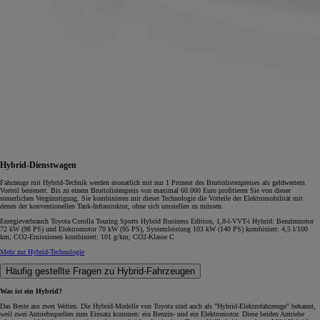
Hybrid-Dienstwagen
Fahrzeuge mit Hybrid-Technik werden monatlich mit nur 1 Prozent des Bruttolistenpreises als geldwertem
Vorteil besteuert. Bis zu einem Bruttolistenpreis von maximal 60.000 Euro profitieren Sie von dieser
steuerlichen Vergünstigung. Sie kombinieren mit dieser Technologie die Vorteile der Elektromobilität mit
denen der konventionellen Tank-Infrastruktur, ohne sich umstellen zu müssen.
Energieverbrauch Toyota Corolla Touring Sports Hybrid Business Edition, 1,8-l-VVT-i Hybrid: Benzinmotor
72 kW (98 PS) und Elektromotor 70 kW (95 PS), Systemleistung 103 kW (140 PS) kombiniert: 4,5 l/100
km; CO2-Emissionen kombiniert: 101 g/km; CO2-Klasse C
Mehr zur Hybrid-Technologie
Häufig gestellte Fragen zu Hybrid-Fahrzeugen
Was ist ein Hybrid?
Das Beste aus zwei Welten. Die Hybrid-Modelle von Toyota sind auch als "Hybrid-Elektrofahrzeuge" bekannt,
weil zwei Antriebsquellen zum Einsatz kommen: ein Benzin- und ein Elektromotor. Diese beiden Antriebe