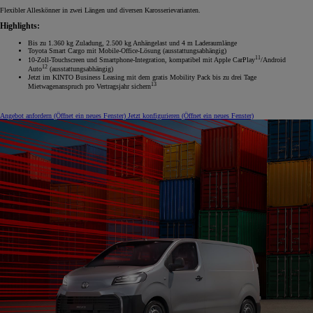
Flexibler Alleskönner in zwei Längen und diversen Karosserievarianten.
Highlights:
Bis zu 1.360 kg Zuladung, 2.500 kg Anhängelast und 4 m Laderaumlänge
Toyota Smart Cargo mit Mobile-Office-Lösung (ausstattungsabhängig)
11
10-Zoll-Touchscreen und Smartphone-Integration, kompatibel mit Apple CarPlay
/Android
12
Auto
(ausstattungsabhängig)
Jetzt im KINTO Business Leasing mit dem gratis Mobility Pack bis zu drei Tage
13
Mietwagenanspruch pro Vertragsjahr sichern
Angebot anfordern
(Öffnet ein neues Fenster)
Jetzt konfigurieren
(Öffnet ein neues Fenster)