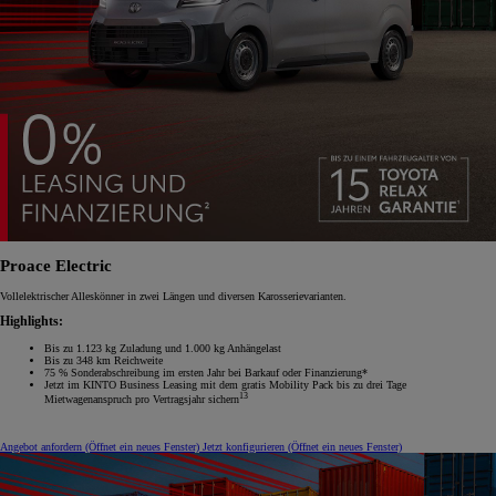
Proace Electric
Vollelektrischer Alleskönner in zwei Längen und diversen Karosserievarianten.
Highlights:
Bis zu 1.123 kg Zuladung und 1.000 kg Anhängelast
Bis zu 348 km Reichweite
75 % Sonderabschreibung im ersten Jahr bei Barkauf oder Finanzierung*
Jetzt im KINTO Business Leasing mit dem gratis Mobility Pack bis zu drei Tage
13
Mietwagenanspruch pro Vertragsjahr sichern
Angebot anfordern
(Öffnet ein neues Fenster)
Jetzt konfigurieren
(Öffnet ein neues Fenster)