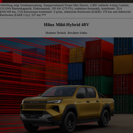
Abbildung zeigt Sonderausstattung. Energieverbrauch Proace Max Electric, L3H2 verblecht 4-türig Comfort,
110 kWh Batteriekapazität, Elektroantrieb, 205 kW (279 PS), stufenlose Automatik, kombiniert: 29,4
kWh/100 km, CO2-Emissionen kombiniert: 0 g/km, elektrische Reichweite (EAER): 378 km und elektrische
Reichweite (EAER City): 537 km.***
Hilux Mild-Hybrid 48V
Moderne Technik. Bewährte Stärke.