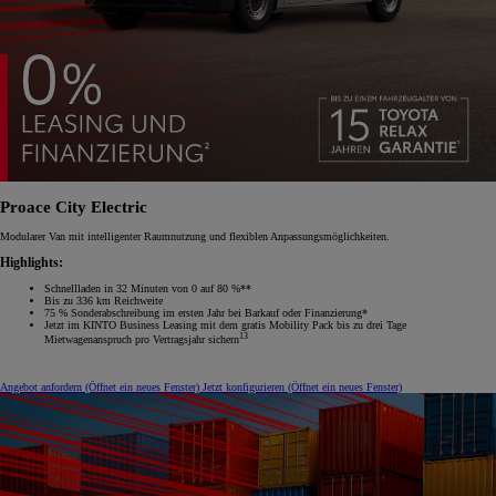
Proace City Electric
Modularer Van mit intelligenter Raumnutzung und flexiblen Anpassungsmöglichkeiten.
Highlights:
Schnellladen in 32 Minuten von 0 auf 80 %**
Bis zu 336 km Reichweite
75 % Sonderabschreibung im ersten Jahr bei Barkauf oder Finanzierung*
Jetzt im KINTO Business Leasing mit dem gratis Mobility Pack bis zu drei Tage
13
Mietwagenanspruch pro Vertragsjahr sichern
Angebot anfordern
(Öffnet ein neues Fenster)
Jetzt konfigurieren
(Öffnet ein neues Fenster)