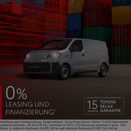
Abbildung zeigt Sonderausstattung. Energieverbrauch Toyota Proace Electric Meister 75 kWh Elektroantrieb,
stufenlose Automatik, 100 kW (136 PS), kombiniert 24 kW/h, CO2-Emissionen kombiniert 0 g/km. CO2-
Klasse: A. elektrische Reichweite (EAER) 348 km und elektrische Reichweite (EAER City) 464 km.