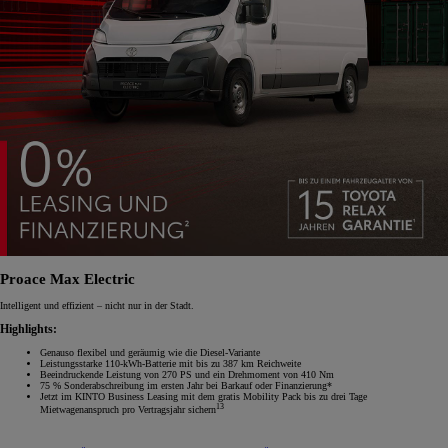
Proace Max Electric
Intelligent und effizient – nicht nur in der Stadt.
Highlights:
Genauso flexibel und geräumig wie die Diesel-Variante
Leistungsstarke 110-kWh-Batterie mit bis zu 387 km Reichweite
Beeindruckende Leistung von 270 PS und ein Drehmoment von 410 Nm
75 % Sonderabschreibung im ersten Jahr bei Barkauf oder Finanzierung*
Jetzt im KINTO Business Leasing mit dem gratis Mobility Pack bis zu drei Tage
13
Mietwagenanspruch pro Vertragsjahr sichern