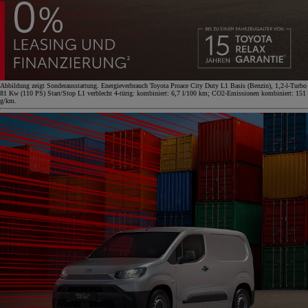
Abbildung zeigt Sonderausstattung. Energieverbrauch Toyota Proace City Duty L1 Basis (Benzin), 1,2-l-Turbo
81 Kw (110 PS) Start/Stop L1 verblecht 4-türig: kombiniert: 6,7 l/100 km; CO2-Emissionen kombiniert: 151
g/km.