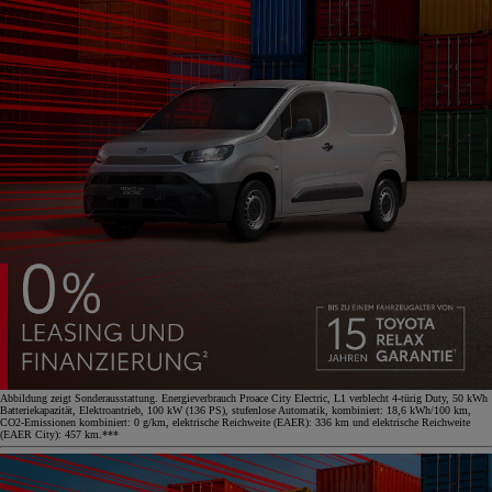
Abbildung zeigt Sonderausstattung. Energieverbrauch Proace City Electric, L1 verblecht 4-türig Duty, 50 kWh
Batteriekapazität, Elektroantrieb, 100 kW (136 PS), stufenlose Automatik, kombiniert: 18,6 kWh/100 km,
CO2-Emissionen kombiniert: 0 g/km, elektrische Reichweite (EAER): 336 km und elektrische Reichweite
(EAER City): 457 km.***