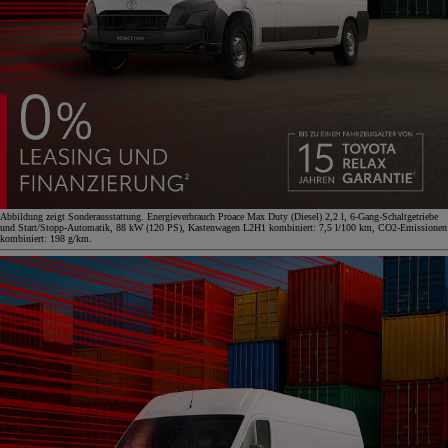
Abbildung zeigt Sonderausstattung. Energieverbrauch Proace Max Duty (Diesel) 2,2 l, 6-Gang-Schaltgetriebe
und Start/Stopp-Automatik, 88 kW (120 PS), Kastenwagen L2H1 kombiniert: 7,5 l/100 km, CO2-Emissionen
kombiniert: 198 g/km.