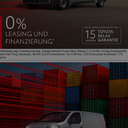
Abbildung zeigt Sonderausstattung. Energieverbrauch Proace Duty (Diesel) 1,5-l-D-4D, 6-Gang-Schaltgetriebe
und Start-/Stop-Automatik, 88 kW (120 PS) kombiniert: 6,6 l/100 km, CO2-Emissionen kombiniert: 173
g/km.