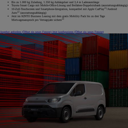
Bis zu 1.000 kg Zuladung, 1.350 kg Anhängelast und 3,4 m Laderaumlänge
Toyota Smart Cargo mit Mobile-Office-Lösung und Beifahrer-Doppelsitzbank (ausstattungsabhängig)
11
10-Zoll-Touchscreen und Smartphone-Integration, kompatibel mit Apple CarPlay
/Android
12
Auto
(ausstattungsabhängig)
Jetzt im KINTO Business Leasing mit dem gratis Mobility Pack bis zu drei Tage
13
Mietwagenanspruch pro Vertragsjahr sichern
Angebot anfordern
(Öffnet ein neues Fenster)
Jetzt konfigurieren
(Öffnet ein neues Fenster)