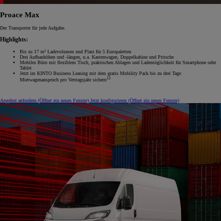
Proace Max
Der Transporter für jede Aufgabe.
Highlights:
Bis zu 17 m³ Ladevolumen und Platz für 5 Europaletten
Drei Aufbauhöhen und -längen, u.a. Kastenwagen, Doppelkabine und Pritsche
Mobiles Büro mit flexiblem Tisch, praktischen Ablagen und Lademöglichkeit für Smartphone oder
Tablet
Jetzt im KINTO Business Leasing mit dem gratis Mobility Pack bis zu drei Tage
13
Mietwagenanspruch pro Vertragsjahr sichern
Angebot anfordern
(Öffnet ein neues Fenster)
Jetzt konfigurieren
(Öffnet ein neues Fenster)