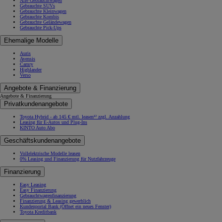
Alle Gebrauchtwagen
Gebrauchte SUVs
Gebrauchte Kleinwagen
Gebrauchte Kombis
Gebrauchte Geländewagen
Gebrauchte Pick-Ups
Ehemalige Modelle
Auris
Avensis
Camry
Highlander
Verso
Angebote & Finanzierung
Angebote & Finanzierung
Privatkundenangebote
Toyota Hybrid - ab 145 € mtl. leasen¹² zzgl. Anzahlung
Leasing für E-Autos und Plug-Ins
KINTO Auto Abo
Geschäftskundenangebote
Vollelektrische Modelle leasen
0% Leasing und Finanzierung für Nutzfahrzeuge
Finanzierung
Easy Leasing
Easy Finanzierung
Gebrauchtwagenfinanzierung
Finanzierung & Leasing gewerblich
Kundenportal Bank
(Öffnet ein neues Fenster)
Toyota Kreditbank