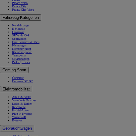
Proace Verso
Proace City
Proace City Verso
Fahrzeug-Kategorien
Nutzfahrzeuge
E-Modelle
Crossover
SUVs & 4X4
Sportwagen
Familienautos & Vans
Kleinwagen
Kompaktwagen
Kleintransporter
Transporter
Geländewagen
Pick-Up Truck
Coming Soon
Übersicht
Der neue GR GT
Elektromobilität
Alle E-Modelle
Vorteile & Umstieg
Laden & Tanken
Reichweite
Hybrid-Autos
Plug-in Hybride
Wasserstoff
E-Autos
Gebrauchtwagen