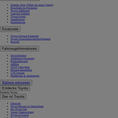
Zubehör Shop
(Öffnet ein neues Fenster)
Broschüren & Preislisten
Toyota Wallboxen
Camping-Zubehör
Toyota Protect
Standheizung
Marderabwehr
Ersatzteile
Toyota Original Ersatzteile
Toyota Windschutzscheiben-Reparatur
Motoröl
Fahrzeuginformationen
Serviceliteratur
Altfahrzeugverwertung
Rückrufaktionen
AdBlue
WLTP Fahrzyklus
Rettungsdatenblätter
COC-Papiere
Handbücher & Anleitungen
Batterie entsorgen
Entdecke Toyota
Entdecke Toyota
Das ist Toyota
Übersicht
Toyota Historie in Deutschland
Der Toyota Way
Unsere Verantwortung
Toyota in Europa
Toyota Klassiker