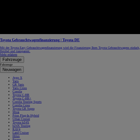
Toyota Gebrauchtwagenfinanzierung | Toyota DE
Mit der Toyota Easy Gebrauchtwagenfinanzierung wird die Finanzierung Ihres Toyota Gebrauchtwagens einfach,
flexibel und transparent.
Mehr erfahren
Fahrzeuge
Fahrzeuge
Neuwagen
Aygo X
Yaris
GR Yaris
Yaris Cross
Corolla
Toyota C-HR
Toyota C-HR+
Corolla Touring Sports
Corolla Cross
Toyota GR Supra
Mirai
Prius Plug-In Hybrid
Urban Cruiser
Toyota bZ4X
bZ4X Touring
RAV4
Land Cruiser
Hilux
Proace