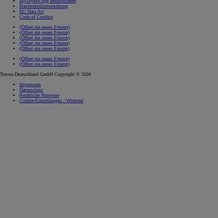
MyToyota App herunterladen
Barrierefreiheitserklärung
EU Data Act
Code of Conduct
(Öffnet ein neues Fenster)
(Öffnet ein neues Fenster)
(Öffnet ein neues Fenster)
(Öffnet ein neues Fenster)
(Öffnet ein neues Fenster)
(Öffnet ein neues Fenster)
(Öffnet ein neues Fenster)
Toyota Deutschland GmbH Copyright © 2026
Impressum
Datenschutz
Rechtliche Hinweise
Cookie-Einstellungen / Widerruf