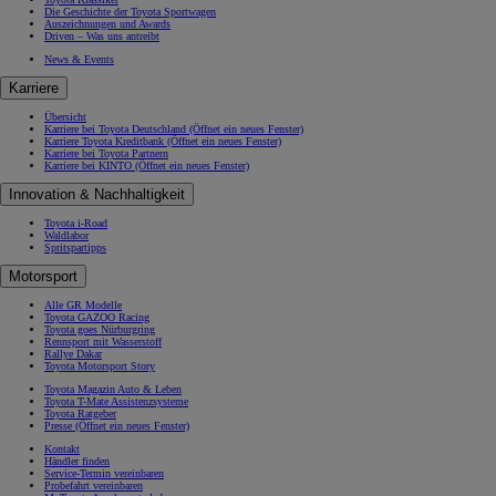
Die Geschichte der Toyota Sportwagen
Auszeichnungen und Awards
Driven – Was uns antreibt
News & Events
Karriere
Übersicht
Karriere bei Toyota Deutschland
(Öffnet ein neues Fenster)
Karriere Toyota Kreditbank
(Öffnet ein neues Fenster)
Karriere bei Toyota Partnern
Karriere bei KINTO
(Öffnet ein neues Fenster)
Innovation & Nachhaltigkeit
Toyota i-Road
Waldlabor
Spritspartipps
Motorsport
Alle GR Modelle
Toyota GAZOO Racing
Toyota goes Nürburgring
Rennsport mit Wasserstoff
Rallye Dakar
Toyota Motorsport Story
Toyota Magazin Auto & Leben
Toyota T-Mate Assistenzsysteme
Toyota Ratgeber
Presse
(Öffnet ein neues Fenster)
Kontakt
Händler finden
Service-Termin vereinbaren
Probefahrt vereinbaren