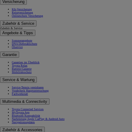
Versicherung
Kfz-Versicherung
Reiseversicherung
Onlineschutz Versicherung
Zubehör & Service
Zubehör & Service
Angebote & Tipps
Sommerangebote
DNA Diebstahlschutz
Ölservice
Garantie
Garantien im Überblick
Toyota Relax
Batterie-Garantie
Mobilitätsschutz
Service & Wartung
Service-Termin vereinbaren
Vorabcheck Hauptuntersuchung
Fachwerkstatt
Multimedia & Connectivity
Toyota Connected Services
MyToyota App
Bluetooth Kompabilität
Nachrüstung Apple CarPlay & Android Auto
Navigationsupdates
Zubehör & Accessories