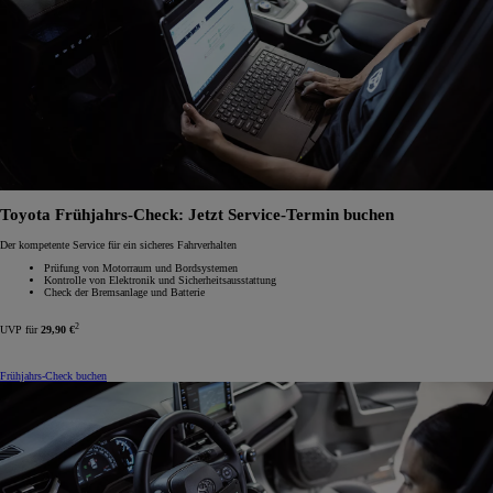
Toyota Frühjahrs-Check: Jetzt Service-Termin buchen
Der kompetente Service für ein sicheres Fahrverhalten
Prüfung von Motorraum und Bordsystemen
Kontrolle von Elektronik und Sicherheitsausstattung
Check der Bremsanlage und Batterie
2
UVP für
29,90 €
Frühjahrs-Check buchen