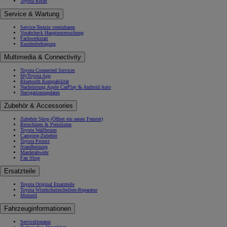
Toyota Relax
Service & Wartung
Service-Termin vereinbaren
Vorabcheck Hauptuntersuchung
Fachwerkstatt
Kundenbefragung
Multimedia & Connectivity
Toyota Connected Services
MyToyota App
Bluetooth Kompabilität
Nachrüstung Apple CarPlay & Android Auto
Navigationsupdates
Zubehör & Accessories
Zubehör Shop
(Öffnet ein neues Fenster)
Broschüren & Preislisten
Toyota Wallboxen
Camping-Zubehör
Toyota Protect
Standheizung
Marderabwehr
Fan Shop
Ersatzteile
Toyota Original Ersatzteile
Toyota Windschutzscheiben-Reparatur
Motoröl
Fahrzeuginformationen
Serviceliteratur