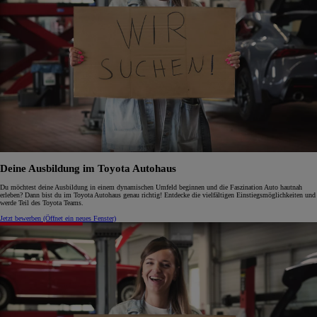
Deine Ausbildung im Toyota Autohaus
Du möchtest deine Ausbildung in einem dynamischen Umfeld beginnen und die Faszination Auto hautnah
erleben? Dann bist du im Toyota Autohaus genau richtig! Entdecke die vielfältigen Einstiegsmöglichkeiten und
werde Teil des Toyota Teams.
Jetzt bewerben
(Öffnet ein neues Fenster)