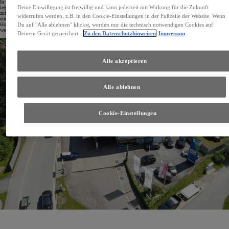
In unserem umfangreichen Servicebereich werden Reparaturen, Wartungen und Inspektionen durchgeführt. Dabei
Deine Einwilligung ist freiwillig und kann jederzeit mit Wirkung für die Zukunft
legen wir Wert auf Qualität und Zuverlässigkeit, damit unsere Kundinnen und Kunden stets sicher und
zufrieden mit Ihren Toyota- und auch anderen Fahrzeugen unterwegs sind. Wir bieten als Autohaus Ströher auch
widerrufen werden, z.B. in den Cookie-Einstellungen in der Fußzeile der Website. Wenn
eine große Auswahl an Neu- und Gebrauchtwagen an – die ist nicht auf die Fahrzeuge begrenzt, die bei uns am
Du auf "Alle ablehnen" klickst, werden nur die technisch notwendigen Cookies auf
Hof stehen. Günstige Kurzzulassungs- und Jahreswagen bieten wir auch immer in großer Auswahl an – auch
wenn nicht so viele Fahrzeuge am Hof stehen, besorgen wir gerne und schnell, was die Toyota-Welt bietet.
Deinem Gerät gespeichert.
Zu den Datenschutzhinweisen
Impressum
Alle akzeptieren
Alle ablehnen
Cookie-Einstellungen