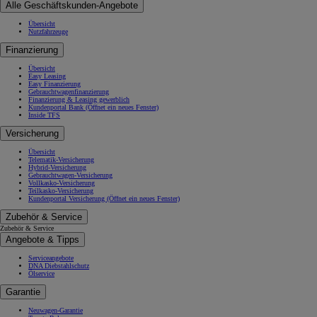
Alle Geschäftskunden-Angebote
Übersicht
Nutzfahrzeuge
Finanzierung
Übersicht
Easy Leasing
Easy Finanzierung
Gebrauchtwagenfinanzierung
Finanzierung & Leasing gewerblich
Kundenportal Bank
(Öffnet ein neues Fenster)
Inside TFS
Versicherung
Übersicht
Telematik-Versicherung
Hybrid-Versicherung
Gebrauchtwagen-Versicherung
Vollkasko-Versicherung
Teilkasko-Versicherung
Kundenportal Versicherung
(Öffnet ein neues Fenster)
Zubehör & Service
Zubehör & Service
Angebote & Tipps
Serviceangebote
DNA Diebstahlschutz
Ölservice
Garantie
Neuwagen-Garantie