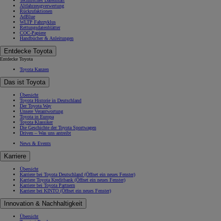
Technisches Datenblatt
Altfahrzeugverwertung
Rückrufaktionen
AdBlue
WLTP Fahrzyklus
Rettungsdatenblätter
COC-Papiere
Handbücher & Anleitungen
Entdecke Toyota
Entdecke Toyota
Toyota Kanzen
Das ist Toyota
Übersicht
Toyota Historie in Deutschland
Der Toyota Way
Unsere Verantwortung
Toyota in Europa
Toyota Klassiker
Die Geschichte der Toyota Sportwagen
Driven – Was uns antreibt
News & Events
Karriere
Übersicht
Karriere bei Toyota Deutschland
(Öffnet ein neues Fenster)
Karriere Toyota Kreditbank
(Öffnet ein neues Fenster)
Karriere bei Toyota Partnern
Karriere bei KINTO
(Öffnet ein neues Fenster)
Innovation & Nachhaltigkeit
Übersicht