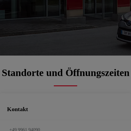
Autohaus Ströher
d3484921-b07f-4323-912b-0b269697d71a
Autorisierter Kundendienst, Gebrauchtwagen
Termin vereinbaren
E-Mail schreiben
Standorte und Öffnungszeiten
Kontakt
+49 9961 94090