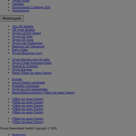
Toyota i-Road
Waldlabor
Envorinmental Challenge 2050
Spritspartipps
Motorsport
Alle GR Modelle
GR Sport Modelle
Toyota GAZOO Racing
Toyota GR Yaris
Toyota GR Supra
Toyota goes Nürburgring
Rennsport mit Wasserstoff
Rallye Dakar
Toyota Motorsport Story
Toyota Magazin Auto & Leben
Toyota T-Mate Assistenzsysteme
Qualität & Sicherheit
Toyota Ratgeber
Presse
(Öffnet ein neues Fenster)
Kontakt
Service-Termin vereinbaren
Probefahrt vereinbaren
MyToyota App herunterladen
Barrierefreiheitserklärung
(Öffnet ein neues Fenster)
(Öffnet ein neues Fenster)
(Öffnet ein neues Fenster)
(Öffnet ein neues Fenster)
(Öffnet ein neues Fenster)
(Öffnet ein neues Fenster)
(Öffnet ein neues Fenster)
(Öffnet ein neues Fenster)
Toyota Deutschland GmbH Copyright © 2026
Impressum