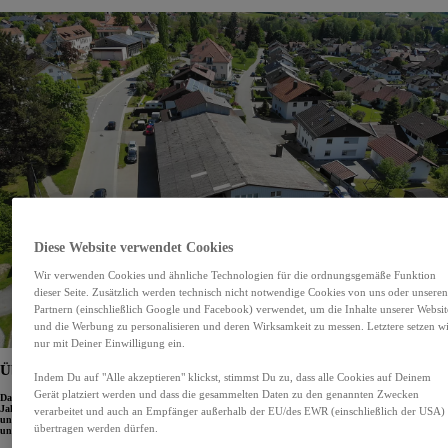
Diese Website verwendet Cookies
Wir verwenden Cookies und ähnliche Technologien für die ordnungsgemäße Funktion
dieser Seite. Zusätzlich werden technisch nicht notwendige Cookies von uns oder unsere
Partnern (einschließlich Google und Facebook) verwendet, um die Inhalte unserer Websit
und die Werbung zu personalisieren und deren Wirksamkeit zu messen. Letztere setzen w
nur mit Deiner Einwilligung ein.
Über unser Autohaus
Indem Du auf "Alle akzeptieren" klickst, stimmst Du zu, dass alle Cookies auf Deinem
Gerät platziert werden und dass die gesammelten Daten zu den genannten Zwecken
Das
Autohaus Ströher
aus Neukirchen ist ein familiengeführtes Unternehmen, das sich seit vielen
Jahren auf den Verkauf und die Reparatur von zuverlässigen Autos spezialisiert hat. Die freundlichen
verarbeitet und auch an Empfänger außerhalb der EU/des EWR (einschließlich der USA)
und kompetenten Mitarbeiterinnen und Mitarbeiter stehen ihren Kundinnen und Kunden mit Rat
übertragen werden dürfen.
und Tat zur Seite und sorgen dafür, dass jedes Auto optimal betreut wird.