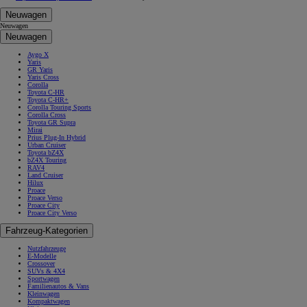
Neuwagen
Neuwagen
Neuwagen
Aygo X
Yaris
GR Yaris
Yaris Cross
Corolla
Toyota C-HR
Toyota C-HR+
Corolla Touring Sports
Corolla Cross
Toyota GR Supra
Mirai
Prius Plug-In Hybrid
Urban Cruiser
Toyota bZ4X
bZ4X Touring
RAV4
Land Cruiser
Hilux
Proace
Proace Verso
Proace City
Proace City Verso
Fahrzeug-Kategorien
Nutzfahrzeuge
E-Modelle
Crossover
SUVs & 4X4
Sportwagen
Familienautos & Vans
Kleinwagen
Kompaktwagen