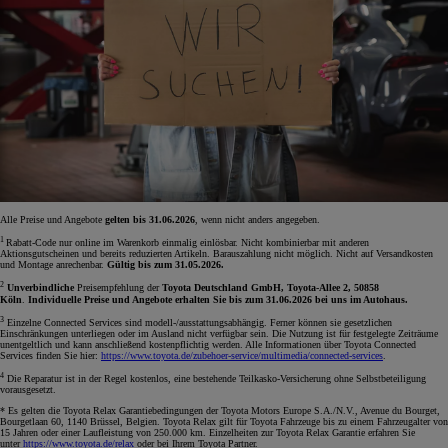
Alle Preise und Angebote
gelten bis 31.06.2026
, wenn nicht anders angegeben.
1
Rabatt-Code nur online im Warenkorb einmalig einlösbar. Nicht kombinierbar mit anderen
Aktionsgutscheinen und bereits reduzierten Artikeln. Barauszahlung nicht möglich. Nicht auf Versandkosten
und Montage anrechenbar.
Gültig bis zum 31.05.2026.
2
Unverbindliche
Preisempfehlung der
Toyota Deutschland GmbH, Toyota-Allee 2, 50858
Köln
.
Individuelle Preise und Angebote erhalten Sie bis zum 31.06.2026 bei uns im Autohaus.
3
Einzelne Connected Services sind modell-/ausstattungsabhängig. Ferner können sie gesetzlichen
Einschränkungen unterliegen oder im Ausland nicht verfügbar sein. Die Nutzung ist für festgelegte Zeiträume
unentgeltlich und kann anschließend kostenpflichtig werden. Alle Informationen über Toyota Connected
Services finden Sie hier:
https://www.toyota.de/zubehoer-service/multimedia/connected-services
.
4
Die Reparatur ist in der Regel kostenlos, eine bestehende Teilkasko-Versicherung ohne Selbstbeteiligung
vorausgesetzt.
* Es gelten die Toyota Relax Garantiebedingungen der Toyota Motors Europe S.A./N.V., Avenue du Bourget,
Bourgetlaan 60, 1140 Brüssel, Belgien. Toyota Relax gilt für Toyota Fahrzeuge bis zu einem Fahrzeugalter von
15 Jahren oder einer Laufleistung von 250.000 km. Einzelheiten zur Toyota Relax Garantie erfahren Sie
unter
https://www.toyota.de/relax
oder bei Ihrem Toyota Partner.