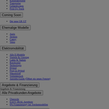
Kleintransporter
Transporter
Geländewagen
Pick-Up Truck
Coming Soon
Der neue GR GT
Ehemalige Modelle
Auris
Avensis
Camry
Verso
Elektromobilität
Alle E-Modelle
Vorteile & Umstieg
Laden & Tanken
Reichweite
Technologie
Hybrid
Plug-in Hybrid
Wasserstoff
Vollelektrisch
Antriebs-Guide
(Öffnet ein neues Fenster)
Angebote & Finanzierung
Angebote & Finanzierung
Alle Privatkunden-Angebote
Übersicht
EASY DEAL Angebote
0% Finanzierung* bei Steckermodellen