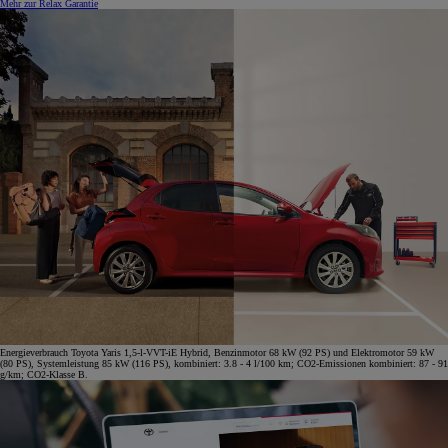
Mehr zur Relax Garantie
Energieverbrauch Toyota Yaris 1,5-l-VVT-iE Hybrid, Benzinmotor 68 kW (92 PS) und Elektromotor 59 kW
(80 PS), Systemleistung 85 kW (116 PS), kombiniert: 3.8 - 4 l/100 km; CO2-Emissionen kombiniert: 87 - 91
g/km; CO2-Klasse B.