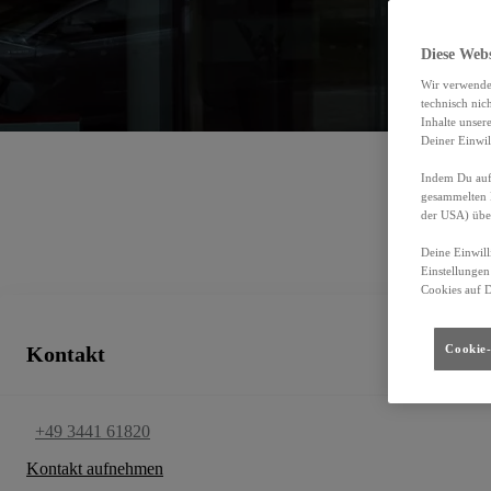
Autohaus Urban GmbH
00CD4-2620C-ABC9E-92400-01340-3
Diese Web
Autorisierter Kundendienst, Gebrauchtwagen
Wir verwende
technisch nic
Inhalte unser
Deiner Einwil
Indem Du auf 
gesammelten 
der USA) übe
Deine Einwill
Einstellungen
Cookies auf 
Kontakt
Cookie-
+49 3441 61820
Kontakt aufnehmen