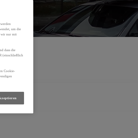
Termin vereinbaren
E-Mail schreiben
h werden
wendet, um die
 wir nur mit
nd dass die
(einschließlich
den Cookie-
twendigen
kzeptieren