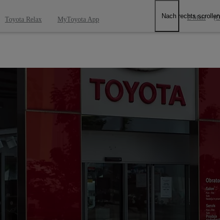
Nach rechts scrollen
E-Mail
(Ö
Toyota Relax
MyToyota App