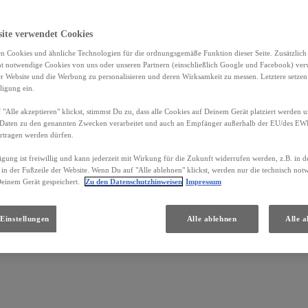
site verwendet Cookies
n Cookies und ähnliche Technologien für die ordnungsgemäße Funktion dieser Seite. Zusätzlic
ht notwendige Cookies von uns oder unseren Partnern (einschließlich Google und Facebook) ver
er Website und die Werbung zu personalisieren und deren Wirksamkeit zu messen. Letztere setzen
ligung ein.
"Alle akzeptieren" klickst, stimmst Du zu, dass alle Cookies auf Deinem Gerät platziert werden u
Daten zu den genannten Zwecken verarbeitet und auch an Empfänger außerhalb der EU/des EWR 
Standorte und Öffnungszeiten
rtragen werden dürfen.
igung ist freiwillig und kann jederzeit mit Wirkung für die Zukunft widerrufen werden, z.B. in 
 in der Fußzeile der Website. Wenn Du auf "Alle ablehnen" klickst, werden nur die technisch no
Deinem Gerät gespeichert.
Zu den Datenschutzhinweisen
Impressum
Einstellungen
Alle ablehnen
Alle a