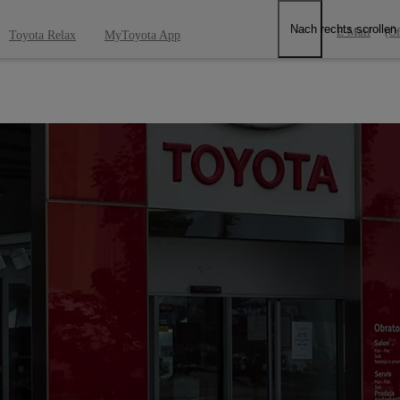
Nach rechts scrollen
E-Mail
(Öf
Toyota Relax
MyToyota App