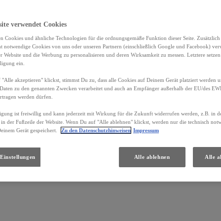
eberg
site verwendet Cookies
n Cookies und ähnliche Technologien für die ordnungsgemäße Funktion dieser Seite. Zusätzlic
ht notwendige Cookies von uns oder unseren Partnern (einschließlich Google und Facebook) ver
er Website und die Werbung zu personalisieren und deren Wirksamkeit zu messen. Letztere setzen
ligung ein.
"Alle akzeptieren" klickst, stimmst Du zu, dass alle Cookies auf Deinem Gerät platziert werden u
Daten zu den genannten Zwecken verarbeitet und auch an Empfänger außerhalb der EU/des EWR 
Standorte und Öffnungszeiten
rtragen werden dürfen.
igung ist freiwillig und kann jederzeit mit Wirkung für die Zukunft widerrufen werden, z.B. in 
 in der Fußzeile der Website. Wenn Du auf "Alle ablehnen" klickst, werden nur die technisch no
Deinem Gerät gespeichert.
Zu den Datenschutzhinweisen
Impressum
Einstellungen
Alle ablehnen
Alle a