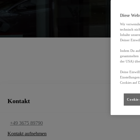
Hofmanns Autohaus Sonn
00CD4-2615C-70C72-B9C00-01340-3
Diese Web
Autorisierter Kundendienst, Gebrauchtwagen
Wir verwende
technisch nic
Inhalte unser
Deiner Einwil
Indem Du auf 
gesammelten 
der USA) übe
Deine Einwill
Einstellungen
Cookies auf 
Kontakt
Cookie-
+49 3675 89790
Kontakt aufnehmen