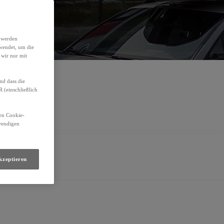
Termin vereinbaren
E-Mail schreiben
h werden
wendet, um die
 wir nur mit
nd dass die
(einschließlich
den Cookie-
twendigen
kzeptieren