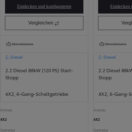
Entdecken und konfigurieren
Entdecken 
Proace Max KaWa Duty 33
Vergleichen
Verg
Motorinformation
Motorinformation
Diesel
Diesel
2.2 Diesel 88kW (120 PS) Start-
2.2 Diesel 88kW
Stopp
Stopp
4X2, 6-Gang-Schaltgetriebe
4X2, 6-Gang-S
Antrieb
Antrieb
4X2
4X2
Getriebe
Getriebe