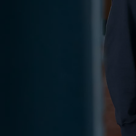
KINTO One
KINTO One bietet Ihnen alle Vorteile eines Neuwagens für Ihren Fuhrpark oder als Firmenfahrzeug, ohne dass
Sie ihn besitzen müssen, auf flexible Weise und ohne Anzahlung.