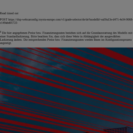
Read timed out
POST https://dxp-webcarconfig.toyota-europe.com/v1/grade-selector/de/de?modelId=ea59a13e-d471-4e34-9068-
c149abd01723
6
Die hier angegebenen Preise bzw. Finanzierungsraten beziehen sich auf die Grundausstattung des Modells mit
einer Standardlackierung. Bitte beachten Sie, dass sich diese Werte in Abhängigkeit der ausgewählten
Lackierung ändern. Die entsprechenden Preise bzw. Finanzierungsraten werden Ihnen im Konfigurationsprozess
angezeigt.