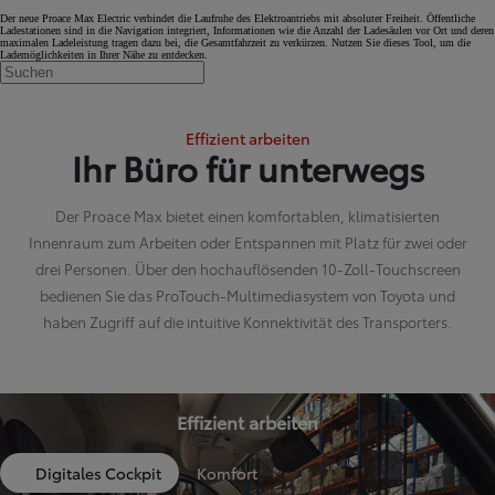
Der neue Proace Max Electric verbindet die Laufruhe des Elektroantriebs mit absoluter Freiheit. Öffentliche
Ladestationen sind in die Navigation integriert, Informationen wie die Anzahl der Ladesäulen vor Ort und deren
maximalen Ladeleistung tragen dazu bei, die Gesamtfahrzeit zu verkürzen. Nutzen Sie dieses Tool, um die
Lademöglichkeiten in Ihrer Nähe zu entdecken.
Effizient arbeiten
Ihr Büro für unterwegs
Der Proace Max bietet einen komfortablen, klimatisierten
Innenraum zum Arbeiten oder Entspannen mit Platz für zwei oder
drei Personen. Über den hochauflösenden 10-Zoll-Touchscreen
bedienen Sie das ProTouch-Multimediasystem von Toyota und
haben Zugriff auf die intuitive Konnektivität des Transporters.
Effizient arbeiten
Digitales Cockpit
Komfort