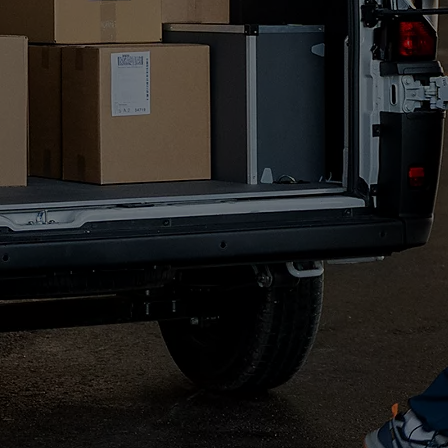
Toyota Professional Versicherung
Wir wissen, dass Mobilität für Ihr Tagesgeschäft von entscheidender Bedeutung ist. Deshalb haben wir eine
Kfz-Versicherung entwickelt, die Ihnen die Gewissheit gibt, dass Ihr Nutzfahrzeug von den Experten geschützt
wird, die es gebaut haben und es am besten kennen. Egal, welche Art von Geschäft Sie betreiben: Wir
kümmern uns darum, dass Sie rund um die Uhr mobil bleiben können, einschließlich der Deckungen
„Werkzeuge und Material“ und „Individuelles Zubehör“.
Toyota Kredit
Teilen Sie die Kosten für Ihr Fahrzeug in bequeme Raten auf, auf Wunsch einschließlich Zubehör und
erweiterter Herstellergarantie. Sie können auch wählen, ob Sie eine Anzahlung leisten möchten oder nicht, und
die Laufzeit für die Zahlung Ihres Fahrzeugs auf ein bis sieben Jahre festlegen.