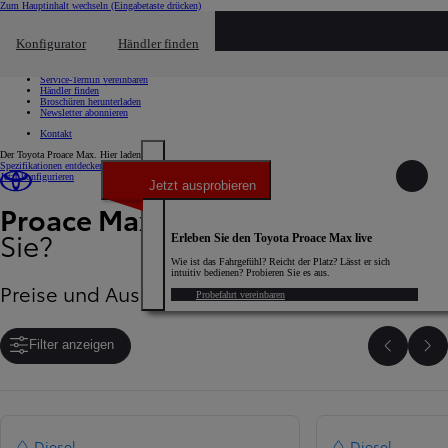
Zum Hauptinhalt wechseln
(Eingabetaste drücken)
Schnellzugriff
Klicken um das Reach-Out-Menü zu schließen
Konfigurator
Händler finden
Schnellzugriff
Probefahrt vereinbaren
Service-Termin vereinbaren
Händler finden
Broschüren herunterladen
Newsletter abonnieren
Kontakt
Der Toyota Proace Max. Hier laden gerade noch Inhalte.
Spezifikationen entdecken
Jetzt konfigurieren
Jetzt ausprobieren
Proace Max
- Welchen wählen
Sie?
Erleben Sie den Toyota Proace Max live
Wie ist das Fahrgefühl? Reicht der Platz? Lässt er sich
intuitiv bedienen? Probieren Sie es aus.
Preise und Ausstattung
Probefahrt vereinbaren
Filter anzeigen
Zurück
We
Diesel
Diesel