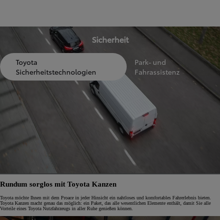
Sicherheit
Toyota
Park- und
Sicherheitstechnologien
Fahrassistenz
Rundum sorglos mit Toyota Kanzen
Toyota möchte Ihnen mit dem Proace in jeder Hinsicht ein nahtloses und komfortables Fahrerlebnis bieten.
Toyota Kanzen macht genau das möglich: ein Paket, das alle wesentlichen Elemente enthält, damit Sie alle
Vorteile eines Toyota Nutzfahrzeugs in aller Ruhe genießen können.