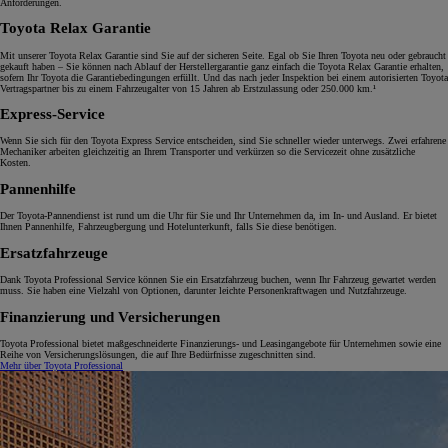
Anforderungen.
Toyota Relax Garantie
Mit unserer Toyota Relax Garantie sind Sie auf der sicheren Seite. Egal ob Sie Ihren Toyota neu oder gebraucht
gekauft haben – Sie können nach Ablauf der Herstellergarantie ganz einfach die Toyota Relax Garantie erhalten,
sofern Ihr Toyota die Garantiebedingungen erfüllt. Und das nach jeder Inspektion bei einem autorisierten Toyota
Vertragspartner bis zu einem Fahrzeugalter von 15 Jahren ab Erstzulassung oder 250.000 km.¹
Express-Service
Wenn Sie sich für den Toyota Express Service entscheiden, sind Sie schneller wieder unterwegs. Zwei erfahrene
Mechaniker arbeiten gleichzeitig an Ihrem Transporter und verkürzen so die Servicezeit ohne zusätzliche
Kosten.
Pannenhilfe
Der Toyota-Pannendienst ist rund um die Uhr für Sie und Ihr Unternehmen da, im In- und Ausland. Er bietet
Ihnen Pannenhilfe, Fahrzeugbergung und Hotelunterkunft, falls Sie diese benötigen.
Ersatzfahrzeuge
Dank Toyota Professional Service können Sie ein Ersatzfahrzeug buchen, wenn Ihr Fahrzeug gewartet werden
muss. Sie haben eine Vielzahl von Optionen, darunter leichte Personenkraftwagen und Nutzfahrzeuge.
Finanzierung und Versicherungen
Toyota Professional bietet maßgeschneiderte Finanzierungs- und Leasingangebote für Unternehmen sowie eine
Reihe von Versicherungslösungen, die auf Ihre Bedürfnisse zugeschnitten sind.
Mehr über Toyota Professional