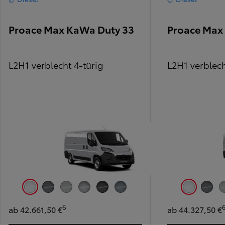
Proace Max KaWa Duty 33
Proace Max
L2H1 verblecht 4-türig
L2H1 verblech
Icy White
Anthracite
Misty Grey
Silver Metallic
Black Opal Metallic
Iron Grey Metallic
Icy White
Anthraci
6
ab 42.661,50 €
ab 44.327,50 €