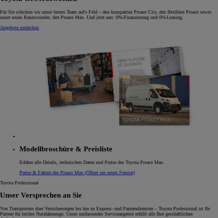
Für Sie schicken wir unser bestes Team auf's Feld – den kompakten Proace City, den flexiblen Proace sowie
unser neues Raumwunder, den Proace Max. Und jetzt neu: 0%-Finanzierung und 0%-Leasing.
Angebote entdecken
Modellbroschüre & Preisliste
Erfahre alle Details, technischen Daten und Preise des Toyota Proace Max.
Preise & Fakten des Proace Max
(Öffnet ein neues Fenster)
Toyota Professional
Unser Versprechen an Sie
Von Transportern über Versicherungen bis hin zu Express- und Pannendiensten – Toyota Professional ist Ihr
Partner für leichte Nutzfahrzeuge. Unser umfassendes Serviceangebot erfüllt alle Ihre geschäftlichen