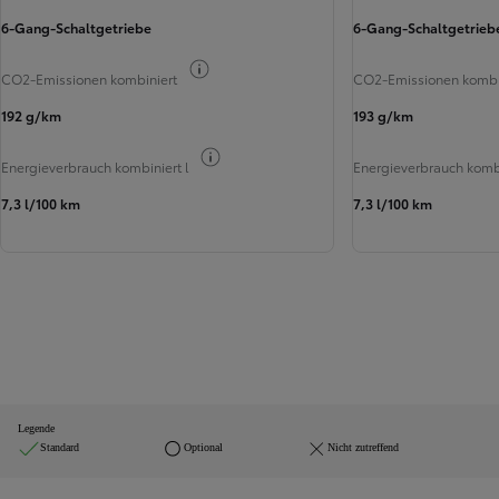
6-Gang-Schaltgetriebe
6-Gang-Schaltgetrieb
Verbrauchs-Info
CO2-Emissionen kombiniert
CO2-Emissionen kombi
192 g/km
193 g/km
Verbrauchs-Info
Energieverbrauch kombiniert l
Energieverbrauch kombi
7,3 l/100 km
7,3 l/100 km
Legende
Standard
Optional
Nicht zutreffend