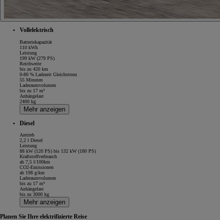
Vollelektrisch
Batteriekapazität
110 kWh
Leistung
199 kW (279 PS)
Reichweite
bis zu 420 km
0-80 % Ladezeit Gleichstrom
55 Minuten
Laderaumvolumen
bis zu 17 m³
Anhängelast
2400 kg
Mehr anzeigen
Diesel
Antrieb
2,2 l Diesel
Leistung
88 kW (120 PS) bis 132 kW (180 PS)
Kraftstoffverbrauch
ab 7,5 l/100km
CO2-Emissionen
ab 198 g/km
Laderaumvolumen
bis zu 17 m³
Anhängelast
bis zu 3000 kg
Mehr anzeigen
Planen Sie Ihre elektrifizierte Reise