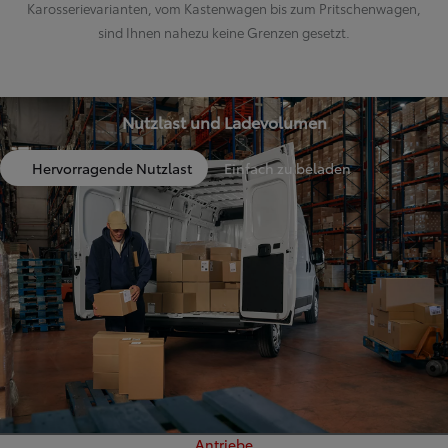
Karosserievarianten, vom Kastenwagen bis zum Pritschenwagen,
sind Ihnen nahezu keine Grenzen gesetzt.
Nutzlast und Ladevolumen
Hervorragende Nutzlast
Einfach zu beladen
Antriebe