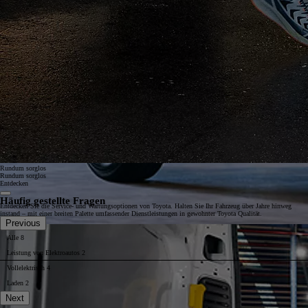
Rundum sorglos
Rundum sorglos
Entdecken
Häufig gestellte Fragen
Entdecken Sie die Service- und Wartungsoptionen von Toyota. Halten Sie Ihr Fahrzeug über Jahre hinweg
instand – mit einer breiten Palette umfassender Dienstleistungen in gewohnter Toyota Qualität.
Previous
Alle
8
Leistung von Elektroautos
2
Vollelektrisch
4
Laden
2
Next