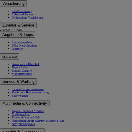
Versicherung
Kfz-Versicherung
Reiseversicherung
Onlineschutz Versicherung
Zubehör & Service
Zubehör & Service
Angebote & Tipps
Sommerangebote
DNA Diebstahlschutz
Ölservice
Garantie
Garantien im Überblick
Toyota Relax
Batterie-Garantie
Mobilitätsschutz
Service & Wartung
Service-Termin vereinbaren
Vorabcheck Hauptuntersuchung
Fachwerkstatt
Multimedia & Connectivity
Toyota Connected Services
MyToyota App
Bluetooth Kompabilität
Nachrüstung Apple CarPlay & Android Auto
Navigationsupdates
Zubehör & Accessories