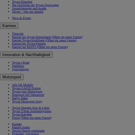
Toyota Klassiker
Die Geschichte der Toyota Sportwagen
Auszeichnungen und Awards
Driven – Was uns antreibt
News & Events
Karriere
Übersicht
Karriere bei Toyota Deutschland
(Öffnet ein neues Fenster)
Karriere Toyota Kreditbank
(Öffnet ein neues Fenster)
Karriere bei Toyota Partnern
Karriere bei KINTO
(Öffnet ein neues Fenster)
Innovation & Nachhaltigkeit
Toyota i-Road
Waldlabor
Spritspartipps
Motorsport
Alle GR Modelle
Toyota GAZOO Racing
Toyota goes Nürburgring
Rennsport mit Wasserstoff
Rallye Dakar
Toyota Motorsport Story
Toyota Magazin Auto & Leben
Toyota T-Mate Assistenzsysteme
Toyota Ratgeber
Presse
(Öffnet ein neues Fenster)
Kontakt
Händler finden
Service-Termin vereinbaren
Probefahrt vereinbaren