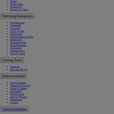
Proace
Proace Verso
Proace City
Proace City Verso
Fahrzeug-Kategorien
Nutzfahrzeuge
E-Modelle
Crossover
SUVs & 4X4
Sportwagen
Familienautos & Vans
Kleinwagen
Kompaktwagen
Kleintransporter
Transporter
Geländewagen
Pick-Up Truck
Coming Soon
Übersicht
Der neue GR GT
Elektromobilität
Alle E-Modelle
Vorteile & Umstieg
Laden & Tanken
Reichweite
Hybrid-Autos
Plug-in Hybride
Wasserstoff
E-Autos
Gebrauchtwagen