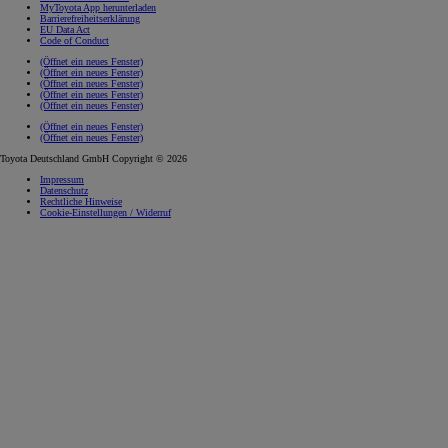
MyToyota App herunterladen
Barrierefreiheitserklärung
EU Data Act
Code of Conduct
(Öffnet ein neues Fenster)
(Öffnet ein neues Fenster)
(Öffnet ein neues Fenster)
(Öffnet ein neues Fenster)
(Öffnet ein neues Fenster)
(Öffnet ein neues Fenster)
(Öffnet ein neues Fenster)
Toyota Deutschland GmbH Copyright © 2026
Impressum
Datenschutz
Rechtliche Hinweise
Cookie-Einstellungen / Widerruf