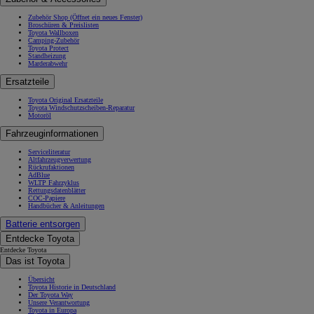
Zubehör Shop
(Öffnet ein neues Fenster)
Broschüren & Preislisten
Toyota Wallboxen
Camping-Zubehör
Toyota Protect
Standheizung
Marderabwehr
Ersatzteile
Toyota Original Ersatzteile
Toyota Windschutzscheiben-Reparatur
Motoröl
Fahrzeuginformationen
Serviceliteratur
Altfahrzeugverwertung
Rückrufaktionen
AdBlue
WLTP Fahrzyklus
Rettungsdatenblätter
COC-Papiere
Handbücher & Anleitungen
Batterie entsorgen
Entdecke Toyota
Entdecke Toyota
Das ist Toyota
Übersicht
Toyota Historie in Deutschland
Der Toyota Way
Unsere Verantwortung
Toyota in Europa