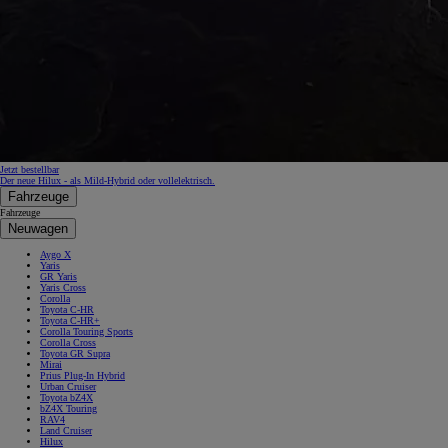
Jetzt bestellbar
Der neue Hilux - als Mild-Hybrid oder vollelektrisch.
Fahrzeuge
Fahrzeuge
Neuwagen
Aygo X
Yaris
GR Yaris
Yaris Cross
Corolla
Toyota C-HR
Toyota C-HR+
Corolla Touring Sports
Corolla Cross
Toyota GR Supra
Mirai
Prius Plug-In Hybrid
Urban Cruiser
Toyota bZ4X
bZ4X Touring
RAV4
Land Cruiser
Hilux