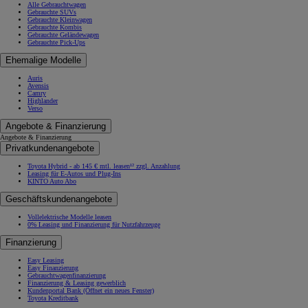
Alle Gebrauchtwagen
Gebrauchte SUVs
Gebrauchte Kleinwagen
Gebrauchte Kombis
Gebrauchte Geländewagen
Gebrauchte Pick-Ups
Ehemalige Modelle
Auris
Avensis
Camry
Highlander
Verso
Angebote & Finanzierung
Angebote & Finanzierung
Privatkundenangebote
Toyota Hybrid - ab 145 € mtl. leasen¹² zzgl. Anzahlung
Leasing für E-Autos und Plug-Ins
KINTO Auto Abo
Geschäftskundenangebote
Vollelektrische Modelle leasen
0% Leasing und Finanzierung für Nutzfahrzeuge
Finanzierung
Easy Leasing
Easy Finanzierung
Gebrauchtwagenfinanzierung
Finanzierung & Leasing gewerblich
Kundenportal Bank
(Öffnet ein neues Fenster)
Toyota Kreditbank