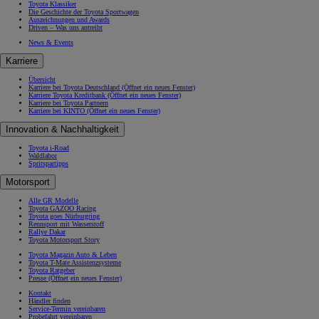
Toyota Klassiker
Die Geschichte der Toyota Sportwagen
Auszeichnungen und Awards
Driven – Was uns antreibt
News & Events
Karriere
Übersicht
Karriere bei Toyota Deutschland
(Öffnet ein neues Fenster)
Karriere Toyota Kreditbank
(Öffnet ein neues Fenster)
Karriere bei Toyota Partnern
Karriere bei KINTO
(Öffnet ein neues Fenster)
Innovation & Nachhaltigkeit
Toyota i-Road
Waldlabor
Spritspartipps
Motorsport
Alle GR Modelle
Toyota GAZOO Racing
Toyota goes Nürburgring
Rennsport mit Wasserstoff
Rallye Dakar
Toyota Motorsport Story
Toyota Magazin Auto & Leben
Toyota T-Mate Assistenzsysteme
Toyota Ratgeber
Presse
(Öffnet ein neues Fenster)
Kontakt
Händler finden
Service-Termin vereinbaren
Probefahrt vereinbaren