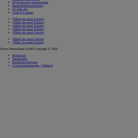
MyToyota App herunterladen
Barrierefreiheitserklärung
EU Data Act
Code of Conduct
(Öffnet ein neues Fenster)
(Öffnet ein neues Fenster)
(Öffnet ein neues Fenster)
(Öffnet ein neues Fenster)
(Öffnet ein neues Fenster)
(Öffnet ein neues Fenster)
(Öffnet ein neues Fenster)
Toyota Deutschland GmbH Copyright © 2026
Impressum
Datenschutz
Rechtliche Hinweise
Cookie-Einstellungen / Widerruf