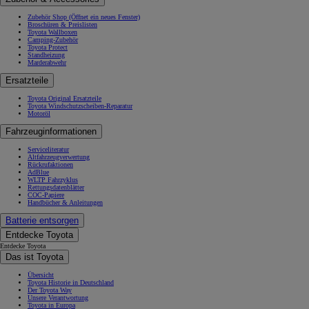
Zubehör Shop
(Öffnet ein neues Fenster)
Broschüren & Preislisten
Toyota Wallboxen
Camping-Zubehör
Toyota Protect
Standheizung
Marderabwehr
Ersatzteile
Toyota Original Ersatzteile
Toyota Windschutzscheiben-Reparatur
Motoröl
Fahrzeuginformationen
Serviceliteratur
Altfahrzeugverwertung
Rückrufaktionen
AdBlue
WLTP Fahrzyklus
Rettungsdatenblätter
COC-Papiere
Handbücher & Anleitungen
Batterie entsorgen
Entdecke Toyota
Entdecke Toyota
Das ist Toyota
Übersicht
Toyota Historie in Deutschland
Der Toyota Way
Unsere Verantwortung
Toyota in Europa