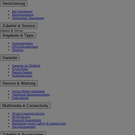
Versicherung
Kfz-Versicherung
Reiseversicherung
Onlineschutz Versicherung
Zubehör & Service
Zubehör & Service
Angebote & Tipps
Sommerangebote
DNA Diebstahlschutz
Ölservice
Garantie
Garantien im Überblick
Toyota Relax
Batterie-Garantie
Mobilitätsschutz
Service & Wartung
Service-Termin vereinbaren
Vorabcheck Hauptuntersuchung
Fachwerkstatt
Multimedia & Connectivity
Toyota Connected Services
MyToyota App
Bluetooth Kompabilität
Nachrüstung Apple CarPlay & Android Auto
Navigationsupdates
Zubehör & Accessories