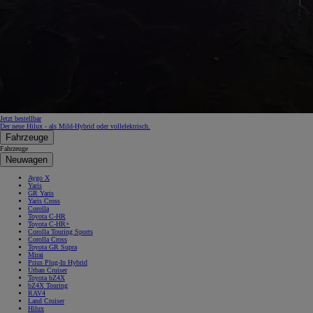
Jetzt bestellbar
Der neue Hilux - als Mild-Hybrid oder vollelektrisch.
Fahrzeuge
Fahrzeuge
Neuwagen
Aygo X
Yaris
GR Yaris
Yaris Cross
Corolla
Toyota C-HR
Toyota C-HR+
Corolla Touring Sports
Corolla Cross
Toyota GR Supra
Mirai
Prius Plug-In Hybrid
Urban Cruiser
Toyota bZ4X
bZ4X Touring
RAV4
Land Cruiser
Hilux