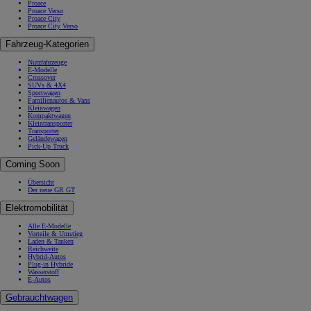
Proace
Proace Verso
Proace City
Proace City Verso
Fahrzeug-Kategorien
Nutzfahrzeuge
E-Modelle
Crossover
SUVs & 4X4
Sportwagen
Familienautos & Vans
Kleinwagen
Kompaktwagen
Kleintransporter
Transporter
Geländewagen
Pick-Up Truck
Coming Soon
Übersicht
Der neue GR GT
Elektromobilität
Alle E-Modelle
Vorteile & Umstieg
Laden & Tanken
Reichweite
Hybrid-Autos
Plug-in Hybride
Wasserstoff
E-Autos
Gebrauchtwagen