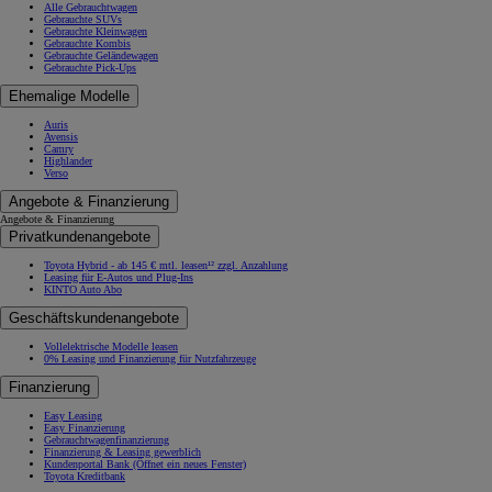
Alle Gebrauchtwagen
Gebrauchte SUVs
Gebrauchte Kleinwagen
Gebrauchte Kombis
Gebrauchte Geländewagen
Gebrauchte Pick-Ups
Ehemalige Modelle
Auris
Avensis
Camry
Highlander
Verso
Angebote & Finanzierung
Angebote & Finanzierung
Privatkundenangebote
Toyota Hybrid - ab 145 € mtl. leasen¹² zzgl. Anzahlung
Leasing für E-Autos und Plug-Ins
KINTO Auto Abo
Geschäftskundenangebote
Vollelektrische Modelle leasen
0% Leasing und Finanzierung für Nutzfahrzeuge
Finanzierung
Easy Leasing
Easy Finanzierung
Gebrauchtwagenfinanzierung
Finanzierung & Leasing gewerblich
Kundenportal Bank
(Öffnet ein neues Fenster)
Toyota Kreditbank