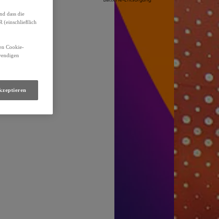
nd dass die
(einschließlich
den Cookie-
twendigen
kzeptieren