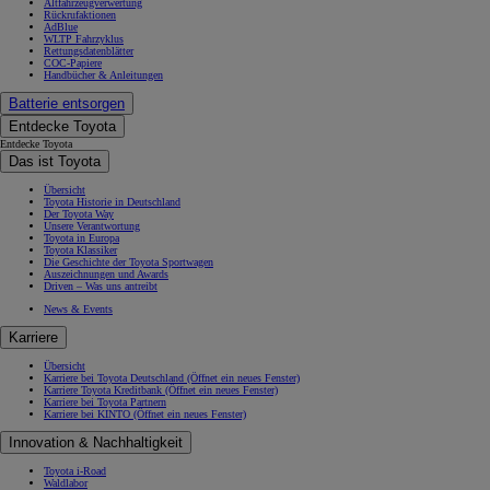
Altfahrzeugverwertung
Rückrufaktionen
AdBlue
WLTP Fahrzyklus
Rettungsdatenblätter
COC-Papiere
Handbücher & Anleitungen
Batterie entsorgen
Entdecke Toyota
Entdecke Toyota
Das ist Toyota
Übersicht
Toyota Historie in Deutschland
Der Toyota Way
Unsere Verantwortung
Toyota in Europa
Toyota Klassiker
Die Geschichte der Toyota Sportwagen
Auszeichnungen und Awards
Driven – Was uns antreibt
News & Events
Karriere
Übersicht
Karriere bei Toyota Deutschland
(Öffnet ein neues Fenster)
Karriere Toyota Kreditbank
(Öffnet ein neues Fenster)
Karriere bei Toyota Partnern
Karriere bei KINTO
(Öffnet ein neues Fenster)
Innovation & Nachhaltigkeit
Toyota i-Road
Waldlabor