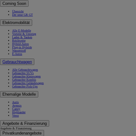
Coming Soon
Übersicht
Der neue GR GT
Elektromobilität
Alle E-Modelle
Vorteile & Umstieg
Laden & Tanken
Reichweite
Hybrid-Autos
Plug-in Hybride
Wasserstoff
E-Autos
Gebrauchtwagen
Alle Gebrauchtwagen
Gebrauchte SUVs
Gebrauchte Kleinwagen
Gebrauchte Kombis
Gebrauchte Geländewagen
Gebrauchte Pick-Ups
Ehemalige Modelle
Auris
Avensis
Camry
Highlander
Verso
Angebote & Finanzierung
Angebote & Finanzierung
Privatkundenangebote