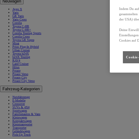
Neuwagen
Indem Du auf 
Aygo X
Yaris
gesammelten 
GR Yaris
der USA) übe
Yaris Cross
Corolla
Toyota C-HR
Deine Einwill
Toyota C-HR+
Corolla Touring Sports
Einstellungen
Corolla Cross
Toyota GR Supra
Cookies auf 
Mirai
Prius Plug-In Hybrid
Urban Cruiser
Toyota bZ4X
Cookie-
bZ4X Touring
RAV4
Land Cruiser
Hilux
Proace
Proace Verso
Proace City
Proace City Verso
Fahrzeug-Kategorien
Nutzfahrzeuge
E-Modelle
Crossover
SUVs & 4X4
Sportwagen
Familienautos & Vans
Kleinwagen
Kompaktwagen
Kleintransporter
Transporter
Geländewagen
Pick-Up Truck