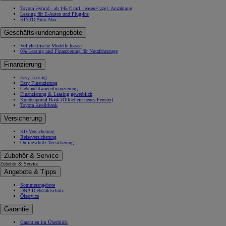
Toyota Hybrid - ab 145 € mtl. leasen¹² zzgl. Anzahlung
Leasing für E-Autos und Plug-Ins
KINTO Auto Abo
Geschäftskundenangebote
Vollelektrische Modelle leasen
0% Leasing und Finanzierung für Nutzfahrzeuge
Finanzierung
Easy Leasing
Easy Finanzierung
Gebrauchtwagenfinanzierung
Finanzierung & Leasing gewerblich
Kundenportal Bank
(Öffnet ein neues Fenster)
Toyota Kreditbank
Versicherung
Kfz-Versicherung
Reiseversicherung
Onlineschutz Versicherung
Zubehör & Service
Zubehör & Service
Angebote & Tipps
Sommerangebote
DNA Diebstahlschutz
Ölservice
Garantie
Garantien im Überblick