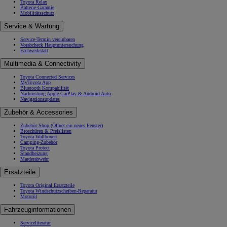
Toyota Relax
Batterie-Garantie
Mobilitätsschutz
Service & Wartung
Service-Termin vereinbaren
Vorabcheck Hauptuntersuchung
Fachwerkstatt
Multimedia & Connectivity
Toyota Connected Services
MyToyota App
Bluetooth Kompabilität
Nachrüstung Apple CarPlay & Android Auto
Navigationsupdates
Zubehör & Accessories
Zubehör Shop
(Öffnet ein neues Fenster)
Broschüren & Preislisten
Toyota Wallboxen
Camping-Zubehör
Toyota Protect
Standheizung
Marderabwehr
Ersatzteile
Toyota Original Ersatzteile
Toyota Windschutzscheiben-Reparatur
Motoröl
Fahrzeuginformationen
Serviceliteratur