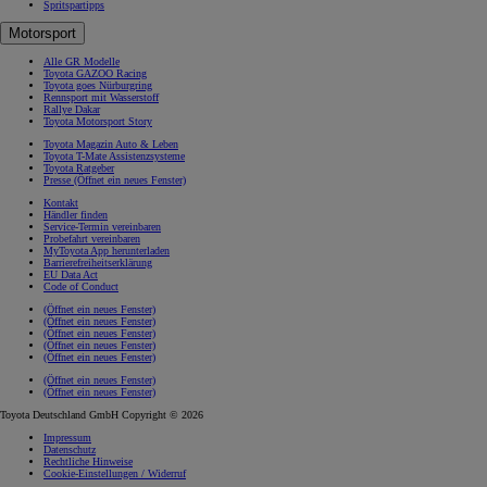
Spritspartipps
Motorsport
Alle GR Modelle
Toyota GAZOO Racing
Toyota goes Nürburgring
Rennsport mit Wasserstoff
Rallye Dakar
Toyota Motorsport Story
Toyota Magazin Auto & Leben
Toyota T-Mate Assistenzsysteme
Toyota Ratgeber
Presse
(Öffnet ein neues Fenster)
Kontakt
Händler finden
Service-Termin vereinbaren
Probefahrt vereinbaren
MyToyota App herunterladen
Barrierefreiheitserklärung
EU Data Act
Code of Conduct
(Öffnet ein neues Fenster)
(Öffnet ein neues Fenster)
(Öffnet ein neues Fenster)
(Öffnet ein neues Fenster)
(Öffnet ein neues Fenster)
(Öffnet ein neues Fenster)
(Öffnet ein neues Fenster)
Toyota Deutschland GmbH Copyright © 2026
Impressum
Datenschutz
Rechtliche Hinweise
Cookie-Einstellungen / Widerruf