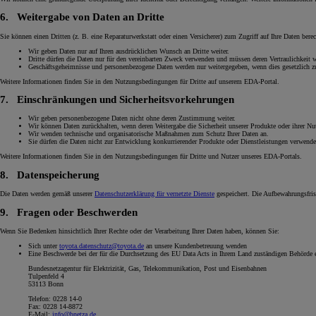
6.
Weitergabe von Daten an Dritte
Sie können einen Dritten (z. B. eine Reparaturwerkstatt oder einen Versicherer) zum Zugriff auf Ihre Daten berec
Wir geben Daten nur auf Ihren ausdrücklichen Wunsch an Dritte weiter.
Dritte dürfen die Daten nur für den vereinbarten Zweck verwenden und müssen deren Vertraulichkeit 
Geschäftsgeheimnisse und personenbezogene Daten werden nur weitergegeben, wenn dies gesetzlich zu
Weitere Informationen finden Sie in den Nutzungsbedingungen für Dritte auf unserem EDA-Portal.
7.
Einschränkungen und Sicherheitsvorkehrungen
Wir geben personenbezogene Daten nicht ohne deren Zustimmung weiter.
Wir können Daten zurückhalten, wenn deren Weitergabe die Sicherheit unserer Produkte oder ihrer Nu
Wir wenden technische und organisatorische Maßnahmen zum Schutz Ihrer Daten an.
Sie dürfen die Daten nicht zur Entwicklung konkurrierender Produkte oder Dienstleistungen verwende
Weitere Informationen finden Sie in den Nutzungsbedingungen für Dritte und Nutzer unseres EDA-Portals.
8.
Datenspeicherung
Die Daten werden gemäß unserer
Datenschutzerklärung für vernetzte Dienste
gespeichert. Die Aufbewahrungsfris
9.
Fragen oder Beschwerden
Wenn Sie Bedenken hinsichtlich Ihrer Rechte oder der Verarbeitung Ihrer Daten haben, können Sie:
Sich unter
toyota.datenschutz@toyota.de
an unsere Kundenbetreuung wenden
Eine Beschwerde bei der für die Durchsetzung des EU Data Acts in Ihrem Land zuständigen Behörde 
Bundesnetzagentur für Elektrizität, Gas, Telekommunikation, Post und Eisenbahnen
Tulpenfeld 4
53113 Bonn
Telefon: 0228 14-0
Fax: 0228 14-8872
E-Mail:
info@bnetza.de