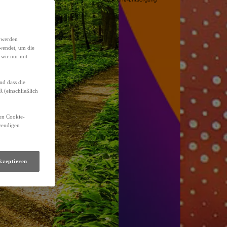
h werden
wendet, um die
 wir nur mit
nd dass die
(einschließlich
den Cookie-
twendigen
kzeptieren