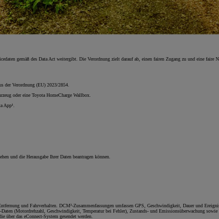
daten gemäß des Data Act weitergibt. Die Verordnung zielt darauf ab, einen fairen Zugang zu und eine faire N
 aus der Verordnung (EU) 2023/2854.
Fahrzeug oder eine Toyota HomeCharge Wallbox.
ta App¹.
sehen und die Herausgabe Ihrer Daten beantragen können.
, Entfernung und Fahrverhalten. DCM²-Zusammenfassungen umfassen GPS, Geschwindigkeit, Dauer und Ereignis
-Daten (Motordrehzahl, Geschwindigkeit, Temperatur bei Fehler), Zustands- und Emissionsüberwachung sowie 
die über das eConnect-System gesendet werden.