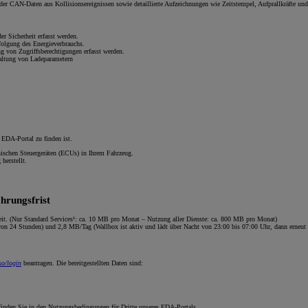
er CAN-Daten aus Kollisionsereignissen sowie detaillierte Aufzeichnungen wie Zeitstempel, Aufprallkräfte un
r Sicherheit erfasst werden.
folgung des Energieverbrauchs.
ng von Zugriffsberechtigungen erfasst werden.
altung von Ladeparametern
m EDA-Portal zu finden ist.
ischen Steuergeräten (ECUs) in Ihrem Fahrzeug.
herstellt.
hrungsfrist
it. (Nur Standard Services¹: ca. 10 MB pro Monat – Nutzung aller Dienste: ca. 800 MB pro Monat)
n 24 Stunden) und 2,8 MB/Tag (Wallbox ist aktiv und lädt über Nacht von 23:00 bis 07:00 Uhr, dann erneut
so/login
beantragen. Die bereitgestellten Daten sind:
 finden Sie in den Nutzungsbedingungen für Dritte unseres EDA-Portals.