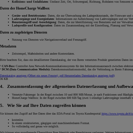
Kollisions- und Unfalldaten
: Umfasst Zeit, Ort, Schweregrad, Richtung, Rohdaten von Sensoren od
Daten der HomeCharge Wallbox
Geräte- und Betriebsstatus
: Daten, die zur Überwachung des Ladegerätzustands, der Firmware und de
Ladevorgänge und Energiedaten
: Informationen zur Aufzeichnung von Ladevorgängen und zur Ver
Benutzerzugriff und -berechtigung
: Daten, die zur Identifizierung von Benutzern und zur Verwaltu
Ladeprofile und Konfiguration
: Daten im Zusammenhang mit der Einstellung, Planung und Verw
Daten zu zugehörigen Diensten
Nutzung von Diensten wie Navigationsverlauf und Fernzugriff.
Metadaten
Zeitstempel, Maßeinheiten und andere Kontextdaten.
Bitte beachten Sie, dass ein detaillierterer Datenkatalog, der von Ihrem vernetzten Produkt generierten Daten i
¹
CAN-Bus:
Controller Area Network-Kommunikationssystem für den Informationsaustausch zwischen elektron
²
DCM (Data Communication Module):
Datenkommunikationsmodul, das die Verbindung zu Ihrem Fahrzeug 
Datenkatalog anzeigen
(Öffnet ein neues Fenster)
.pdf
Herunterladen Datenkatalog anzeigen (pdf)
36 KB
4.
Zusammenfassung der allgemeinen Datenerfassung und Aufbewa
Vernetzte Fahrzeuge: In der Regel zwischen 10 und 800 MB/Monat, je nach Funktionen und Häufigke
HomeCharge Wallbox: In der Regel zwischen 600 KB/Tag (zwei 1-stündige Ladevorgänge innerhalb vo
5.
Wie Sie auf Ihre Daten zugreifen können
Sie können den Zugriff auf Ihre Daten über das EDA-Portal im Toyota Kundenportal
https://www.toyota.de/#/s
kostenlos
In einem strukturierten, gängigen und maschinenlesbaren Format.
So vollständig und genau wie möglich.
Wir können eine grundlegende Überprüfung Ihrer Identität oder Berechtigung verlangen. Weitere Informationen