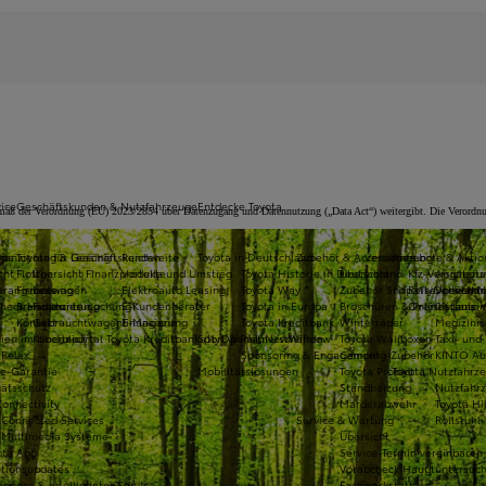
ice
Geschäftskunden & Nutzfahrzeuge
Entdecke Toyota
ß der Verordnung (EU) 2023/2854 über Datenzugang und Datennutzung („Data Act“) weitergibt. Die Verordnung 
pps
inanzierung & Leasing
Toyota für Geschäftskunden
Reichweite
Toyota in Deutschland
Zubehör & Accessories
Versicherung
Angebote & Aktio
cht
Flotten
Übersicht Finanzprodukte
Vorteile und Umstieg
Toyota Historie in Deutschland
Übersicht
Kfz-Versicheru
Angebots
rangebote
Firmenwagen
Leasing
Elektroauto Leasing
Toyota Way
Zubehör Shop
Reiseversiche
a11yOpensIn
Vollelekt
heck Hauptuntersuchung
Branchen
Finanzierung
E-Kundenberater
Toyota in Europa
Broschüren & Preislisten
Onlineschutz 
0% Leasin
Kontakt
Gebrauchtwagenfinanzierung
E-Magazin
Toyota Kreditbank
Winterräder
Medizinis
ien im Überblick
Kundenportal Toyota Kreditbank
Sport & Partnerschaften
a11yOpensInNewWindow
Toyota Wallboxen
Taxi- und
 Relax
Sponsoring & Engagement
Camping-Zubehör
KINTO Au
ie-Garantie
Mobilitätslösungen
Toyota Protect
Toyota Nutzfahrz
tätsschutz
Standheizung
Nutzfahrz
onnectivity
Marderabwehr
Toyota Hi
 Connected Services
Service & Wartung
Rollstuh
 Multimedia Systeme
Übersicht
ota App
Service-Termin vereinbaren
tionsupdates
Vorabcheck Hauptuntersuc
agnose & intelligenter Service
Fachwerkstatt