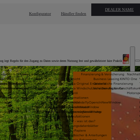
DEALER NAME
Konfigurator
Händler finden
legt Regeln für den Zugang zu Daten sowie deren Nutzung fest und gewährleistet faire Praktiken in der
nen
Laden & Tanken
News & Stories
Ersatzteile
Finanzierung & Versicherung
Nachhalt
ng
übersicht
Übersicht
News
Übersicht
Business Leasing KINTO One
rung
NewWindow
rische PKW leasen
Batterien
Ratgeber
Toyota Original Ersatzteile
Gewerbliche Finanzierung
Versicherung
g und Finanzierung für Nutzfahrzeuge
Wallbox
Klassiker
Toyota Windschutzscheiben-Reparatur
Versicherung für Geschäftsku
ch-soziale Berufe
Sportwagen-Geschichte
Motoröl
Motorsp
 Fahrdienste
Karriere
Fahrzeuginformationen
to Abo
Karriere bei Toyota Deutschland
Übersicht
a11yOpensInNewWindow
euge
Toyota Kreditbank
a11yOpensInNewWindow
Serviceliteratur
euge im Überblick
KINTO Deutschland
a11yOpensInNewWindow
Altfahrzeugverwertung
lux
Ausbildung im Autohaus
Rückrufaktionen
l-Umbauten
WLTP - was ist das?
Rettungsdatenblätter
COC-Papiere
hung
Handbücher & Anleitungen
Batterie-Entsorgung