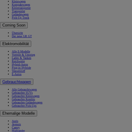
Kleinwagen
Kompaktwagen
Kleintransporter
Transporter
Geländewagen
Pick-Up Truck
Coming Soon
Übersicht
Der neue GR GT
Elektromobilität
Alle E-Modelle
Vorteile & Umstieg
Laden & Tanken
Reichweite
Hybrid-Autos
Plug-in Hybride
Wasserstoff
E-Autos
Gebrauchtwagen
Alle Gebrauchtwagen
Gebrauchte SUVs
Gebrauchte Kleinwagen
Gebrauchte Kombis
Gebrauchte Geländewagen
Gebrauchte Pick-Ups
Ehemalige Modelle
Auris
Avensis
Camry
Highlander