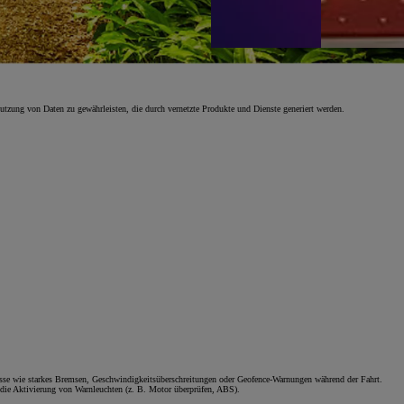
utzung von Daten zu gewährleisten, die durch vernetzte Produkte und Dienste generiert werden.
se wie starkes Bremsen, Geschwindigkeitsüberschreitungen oder Geofence-Warnungen während der Fahrt.
die Aktivierung von Warnleuchten (z. B. Motor überprüfen, ABS).