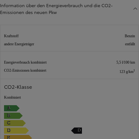
Information über den Energieverbrauch und die CO2-
Emissionen des neuen Pkw
Kraftstoff
Benzin
andere Energieträger
entfällt
Energieverbrauch kombiniert
5,5 l/100 km
CO2-Emissionen kombiniert
1
123 g/km
CO2-Klasse
Kombiniert
A
B
C
D
D
E