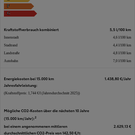
F
G
Kraftstoffverbrauch kombiniert
5,5 l/100 km
Innenstadt
4,6 l/100 km
Stadtrand
4,4 l/100 km
Landstraße
4,8 l/100 km
Autobahn
7,0 l/100 km
Energiekosten bei 15.000 km
1.438,80 €
/Jahr
Jahresfahrleistung:
(Kraftstoffpreis: 1,744 €/l (Jahresdurchschnitt 2025))
Mögliche CO2-Kosten über die nächsten 10 Jahre
2
(15.000 km/Jahr):
bei einem angenommenen mittleren
2.629,13 €
durchschnittlichen CO2-Preis von 142,50 €/t: