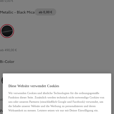
ab 0,00 €
Metallic
-
Black Mica
ab 0,00 €
Black Mica
ab 490,00 €
Bi-Color
Diese Website verwendet Cookies
Ash Grey Metallic / Black
Metal Stream Silver Metallic / Black
Wir verwenden Cookies und ähnliche Technologien für die ordnungsgemäße
Funktion dieser Seite. Zusätzlich werden technisch nicht notwendige Cookies von
ab 790,00 €
uns oder unseren Partnern (einschließlich Google und Facebook) verwendet, um
die Inhalte unserer Website und die Werbung zu personalisieren und deren
Pearl Bi-Color
Wirksamkeit zu messen. Letztere setzen wir nur mit Deiner Einwilligung ein.