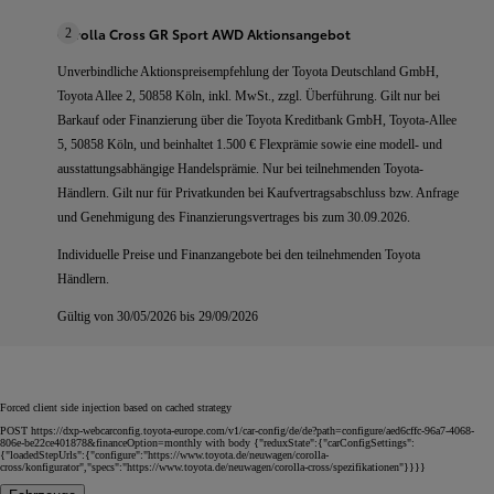
Corolla Cross GR Sport AWD Aktionsangebot
2
Unverbindliche Aktionspreisempfehlung der Toyota Deutschland GmbH,
Toyota Allee 2, 50858 Köln, inkl. MwSt., zzgl. Überführung. Gilt
nur bei
Barkauf oder Finanzierung
über die Toyota Kreditbank GmbH, Toyota-Allee
5, 50858 Köln, und beinhaltet 1.500 € Flexprämie sowie eine modell- und
ausstattungsabhängige Handelsprämie. Nur bei teilnehmenden Toyota-
Händlern. Gilt
nur für Privatkunden bei Kaufvertragsabschluss bzw. Anfrage
und Genehmigung des Finanzierungsvertrages bis zum 30.09.2026.
Individuelle Preise und Finanzangebote bei den teilnehmenden Toyota
Händlern.
Gültig von 30/05/2026 bis 29/09/2026
Forced client side injection based on cached strategy
POST https://dxp-webcarconfig.toyota-europe.com/v1/car-config/de/de?path=configure/aed6cffc-96a7-4068-
806e-be22ce401878&financeOption=monthly with body {"reduxState":{"carConfigSettings":
{"loadedStepUrls":{"configure":"https://www.toyota.de/neuwagen/corolla-
cross/konfigurator","specs":"https://www.toyota.de/neuwagen/corolla-cross/spezifikationen"}}}}