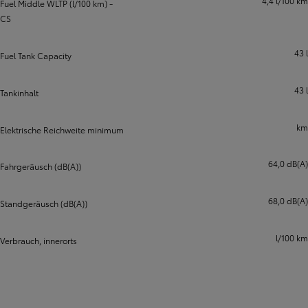
4,4 l/100 km
Fuel Middle WLTP (l/100 km) -
CS
43 l
Fuel Tank Capacity
43 l
Tankinhalt
km
Elektrische Reichweite minimum
64,0 dB(A)
Fahrgeräusch (dB(A))
68,0 dB(A)
Standgeräusch (dB(A))
l/100 km
Verbrauch, innerorts