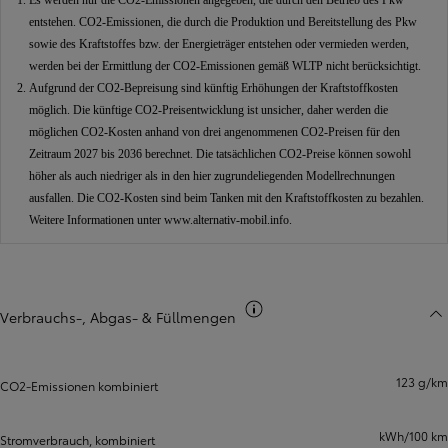
Es werden nur die CO2-Emissionen angegeben, die durch den Betrieb des Pkw
entstehen. CO2-Emissionen, die durch die Produktion und Bereitstellung des Pkw
sowie des Kraftstoffes bzw. der Energieträger entstehen oder vermieden werden,
werden bei der Ermittlung der CO2-Emissionen gemäß WLTP nicht berücksichtigt.
Aufgrund der CO2-Bepreisung sind künftig Erhöhungen der Kraftstoffkosten
möglich. Die künftige CO2-Preisentwicklung ist unsicher, daher werden die
möglichen CO2-Kosten anhand von drei angenommenen CO2-Preisen für den
Zeitraum 2027 bis 2036 berechnet. Die tatsächlichen CO2-Preise können sowohl
höher als auch niedriger als in den hier zugrundeliegenden Modellrechnungen
ausfallen. Die CO2-Kosten sind beim Tanken mit den Kraftstoffkosten zu bezahlen.
Weitere Informationen unter
www.alternativ-mobil.info
.
CO2-Information
Verbrauchs-, Abgas- & Füllmengen
123 g/km
CO2-Emissionen kombiniert
kWh/100 km
Stromverbrauch, kombiniert