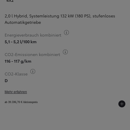
4X2
2,0 l Hybrid, Systemleistung 132 kW (180 PS)
,
stufenloses
Automatikgetriebe
Kraftstoff-Information
Energieverbrauch kombiniert
5,1 - 5,2 l/100 km
Kraftstoff-Information
CO2-Emissionen kombiniert
116 - 117 g/km
Kraftstoff-Information
CO2-Klasse
D
Mehr erfahren
ab 39.596,70 € Aktionspreis