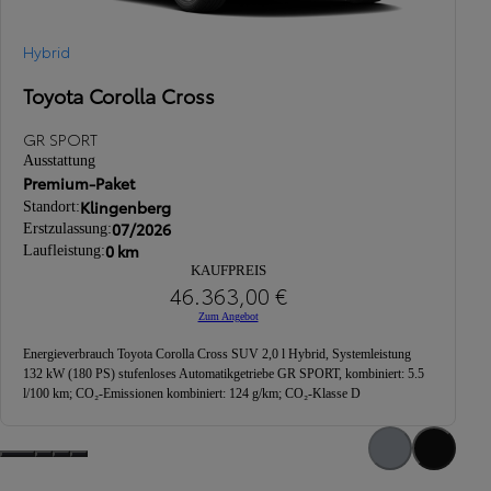
Hybrid
H
Toyota Corolla Cross
T
GR SPORT
G
Ausstattung
A
Premium-Paket
P
Klingenberg
Standort:
S
07/2026
Erstzulassung:
E
0 km
Laufleistung:
L
KAUFPREIS
46.363,00 €
Zum Angebot
Energieverbrauch Toyota Corolla Cross SUV 2,0 l Hybrid, Systemleistung
En
132 kW (180 PS) stufenloses Automatikgetriebe GR SPORT, kombiniert: 5.5
13
l/100 km; CO₂-Emissionen kombiniert: 124 g/km; CO₂-Klasse D
l/