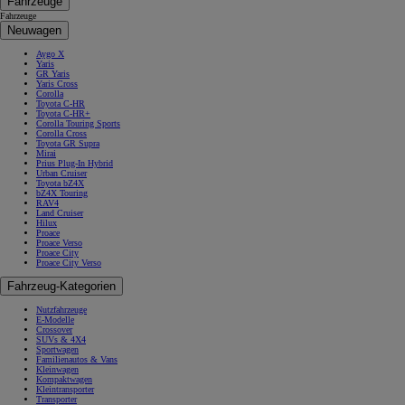
Fahrzeuge
Fahrzeuge
Neuwagen
Aygo X
Yaris
GR Yaris
Yaris Cross
Corolla
Toyota C-HR
Toyota C-HR+
Corolla Touring Sports
Corolla Cross
Toyota GR Supra
Mirai
Prius Plug-In Hybrid
Urban Cruiser
Toyota bZ4X
bZ4X Touring
RAV4
Land Cruiser
Hilux
Proace
Proace Verso
Proace City
Proace City Verso
Fahrzeug-Kategorien
Nutzfahrzeuge
E-Modelle
Crossover
SUVs & 4X4
Sportwagen
Familienautos & Vans
Kleinwagen
Kompaktwagen
Kleintransporter
Transporter