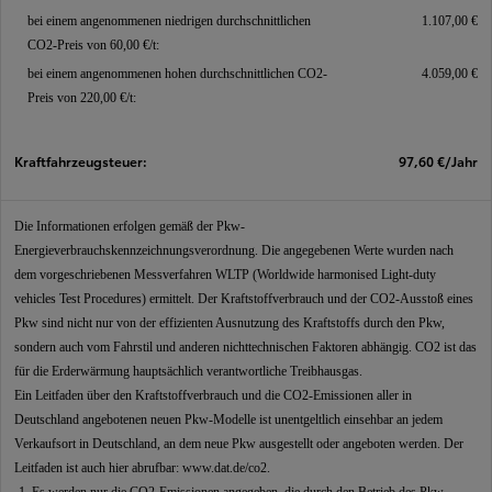
bei einem angenommenen niedrigen durchschnittlichen
1.107,00 €
CO2-Preis von 60,00 €/t:
bei einem angenommenen hohen durchschnittlichen CO2-
4.059,00 €
Preis von 220,00 €/t:
Kraftfahrzeugsteuer:
97,60 €/Jahr
Die Informationen erfolgen gemäß der Pkw-
Energieverbrauchskennzeichnungsverordnung. Die angegebenen Werte wurden nach
dem vorgeschriebenen Messverfahren WLTP (Worldwide harmonised Light-duty
vehicles Test Procedures) ermittelt. Der Kraftstoffverbrauch und der CO2-Ausstoß eines
Pkw sind nicht nur von der effizienten Ausnutzung des Kraftstoffs durch den Pkw,
sondern auch vom Fahrstil und anderen nichttechnischen Faktoren abhängig. CO2 ist das
für die Erderwärmung hauptsächlich verantwortliche Treibhausgas.
Ein Leitfaden über den Kraftstoffverbrauch und die CO2-Emissionen aller in
Deutschland angebotenen neuen Pkw-Modelle ist unentgeltlich einsehbar an jedem
Verkaufsort in Deutschland, an dem neue Pkw ausgestellt oder angeboten werden. Der
Leitfaden ist auch hier abrufbar:
www.dat.de/co2
.