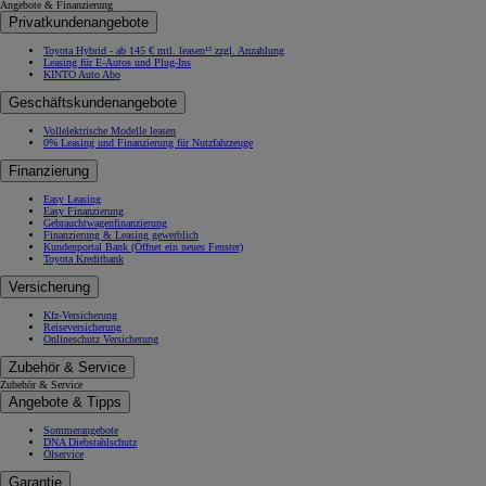
Angebote & Finanzierung
Privatkundenangebote
Toyota Hybrid - ab 145 € mtl. leasen¹² zzgl. Anzahlung
Leasing für E-Autos und Plug-Ins
KINTO Auto Abo
Geschäftskundenangebote
Vollelektrische Modelle leasen
0% Leasing und Finanzierung für Nutzfahrzeuge
Finanzierung
Easy Leasing
Easy Finanzierung
Gebrauchtwagenfinanzierung
Finanzierung & Leasing gewerblich
Kundenportal Bank
(Öffnet ein neues Fenster)
Toyota Kreditbank
Versicherung
Kfz-Versicherung
Reiseversicherung
Onlineschutz Versicherung
Zubehör & Service
Zubehör & Service
Angebote & Tipps
Sommerangebote
DNA Diebstahlschutz
Ölservice
Garantie