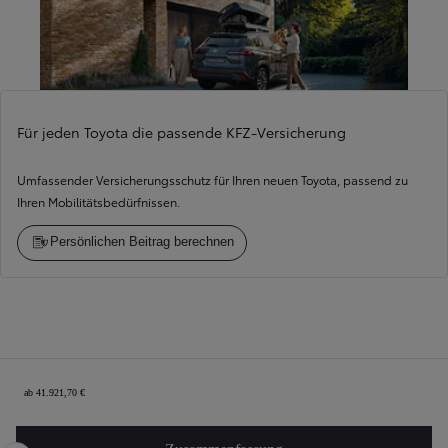
Für jeden Toyota die passende KFZ-Versicherung
Umfassender Versicherungsschutz für Ihren neuen Toyota, passend zu
Ihren Mobilitätsbedürfnissen.
Persönlichen Beitrag berechnen
Konfigurationszusammenfassung
ab 41.921,70 €
Zurück
Weit