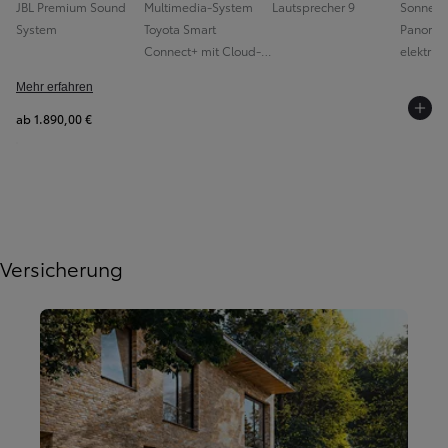
JBL Premium Sound
Multimedia-System
Lautsprecher 9
Sonnenro
System
Toyota Smart
Panoram
Connect+ mit Cloud-
elektrisc
und Onboard-
Mehr erfahren
Navigation (nach
Testzeitraum
ab 1.890,00 €
kostenpflichtig)
Versicherung