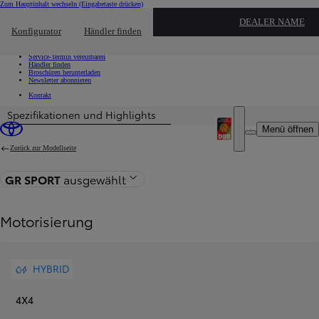
Zum Hauptinhalt wechseln
(Eingabetaste drücken)
Schnellzugriff
DEALER NAME
Klicken um das Reach-Out-Menü zu schließen
Konfigurator
Händler finden
Schnellzugriff
Probefahrt vereinbaren
Service-Termin vereinbaren
Händler finden
Broschüren herunterladen
Newsletter abonnieren
Kontakt
Spezifikationen und Highlights
Menü öffnen
Zurück zur Modellseite
GR SPORT
ausgewählt
Motorisierung
HYBRID
4X4