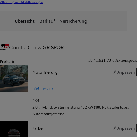
Alle verfügbaren Modelle anzeigen
Übersicht
Barkauf
Versicherung
Corolla Cross
GR SPORT
Gazoo Racing
ab 41.921,70 € Aktionspreis
Preis ab
Motorisierung
Anpassen
Motorisierung
HYBRID
4X4
2,0 l Hybrid, Systemleistung 132 kW (180 PS)
,
stufenloses
Automatikgetriebe
Farbe
Anpassen
Farbe