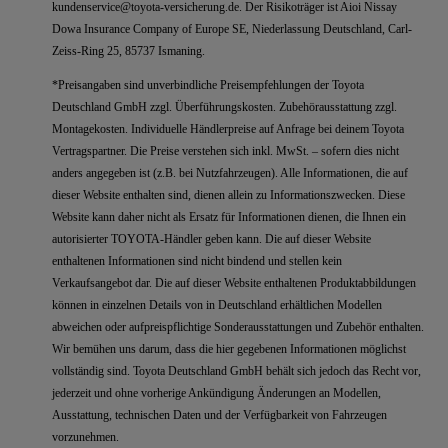
kundenservice@toyota-versicherung.de. Der Risikoträger ist Aioi Nissay
Dowa Insurance Company of Europe SE, Niederlassung Deutschland, Carl-
Zeiss-Ring 25, 85737 Ismaning.
*Preisangaben sind unverbindliche Preisempfehlungen der Toyota
Deutschland GmbH zzgl. Überführungskosten. Zubehörausstattung zzgl.
Montagekosten. Individuelle Händlerpreise auf Anfrage bei deinem Toyota
Vertragspartner. Die Preise verstehen sich inkl. MwSt. – sofern dies nicht
anders angegeben ist (z.B. bei Nutzfahrzeugen). Alle Informationen, die auf
dieser Website enthalten sind, dienen allein zu Informationszwecken. Diese
Website kann daher nicht als Ersatz für Informationen dienen, die Ihnen ein
autorisierter TOYOTA-Händler geben kann. Die auf dieser Website
enthaltenen Informationen sind nicht bindend und stellen kein
Verkaufsangebot dar. Die auf dieser Website enthaltenen Produktabbildungen
können in einzelnen Details von in Deutschland erhältlichen Modellen
abweichen oder aufpreispflichtige Sonderausstattungen und Zubehör enthalten.
Wir bemühen uns darum, dass die hier gegebenen Informationen möglichst
vollständig sind. Toyota Deutschland GmbH behält sich jedoch das Recht vor,
jederzeit und ohne vorherige Ankündigung Änderungen an Modellen,
Ausstattung, technischen Daten und der Verfügbarkeit von Fahrzeugen
vorzunehmen.