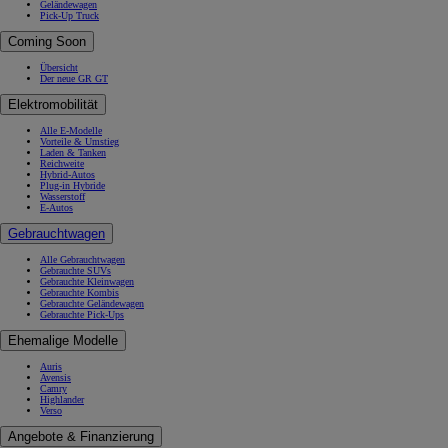
Geländewagen
Pick-Up Truck
Coming Soon
Übersicht
Der neue GR GT
Elektromobilität
Alle E-Modelle
Vorteile & Umstieg
Laden & Tanken
Reichweite
Hybrid-Autos
Plug-in Hybride
Wasserstoff
E-Autos
Gebrauchtwagen
Alle Gebrauchtwagen
Gebrauchte SUVs
Gebrauchte Kleinwagen
Gebrauchte Kombis
Gebrauchte Geländewagen
Gebrauchte Pick-Ups
Ehemalige Modelle
Auris
Avensis
Camry
Highlander
Verso
Angebote & Finanzierung