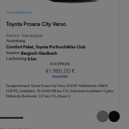
Vollelektrisch
V
Toyota Proace City Verso
T
Electric Teamplayer
E
Ausstattung
A
Comfort Paket, Toyota ProTouch&Go Club
T
Bergisch Gladbach
Standort:
S
0 km
Laufleistung:
L
KAUFPREIS
41.980,00 €
Zum Angebot
Energieverbrauch Toyota Proace City Verso 50 kWh Vollelektrisch 100kW
En
(136 PS), kombiniert: 18.4 kWh/100 km; CO₂-Emissionen kombiniert: 0 g/km;
(1
Elektrische Reichweite: 337 km; CO₂-Klasse A
El