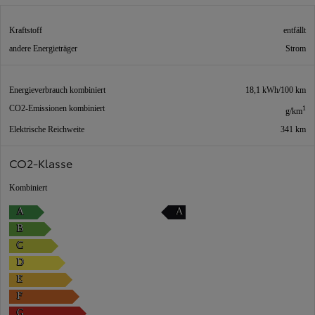
Kraftstoff
entfällt
andere Energieträger
Strom
Energieverbrauch kombiniert
18,1 kWh/100 km
CO2-Emissionen kombiniert
1
g/km
Elektrische Reichweite
341 km
CO2-Klasse
Kombiniert
A
A
B
C
D
E
F
G