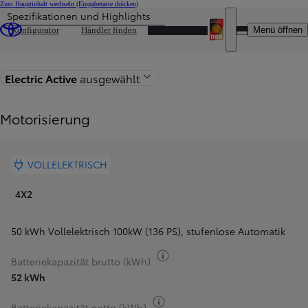
Zum Hauptinhalt wechseln
(Eingabetaste drücken)
Spezifikationen und Highlights
DEALER NAME
Menü öffnen
Konfigurator
Händler finden
Zurück zur Modellseite
Electric Active
ausgewählt
Motorisierung
VOLLELEKTRISCH
4X2
50 kWh Vollelektrisch 100kW (136 PS)
,
stufenlose Automatik
Kraftstoff-Information
Batteriekapazität brutto (kWh)
52 kWh
Kraftstoff-Information
Batteriekapazität netto (kWh)