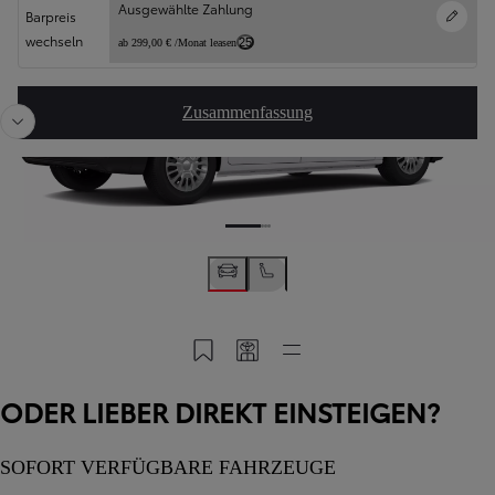
Ausgewählte Zahlung
Anpassen
Barpreis
wechseln
25
ab 299,00 € /Monat leasen
Zusammenfassung
In MyToyota speichern
Meinen Code teilen
Schnellzugriff
ODER LIEBER DIREKT EINSTEIGEN?
SOFORT VERFÜGBARE FAHRZEUGE