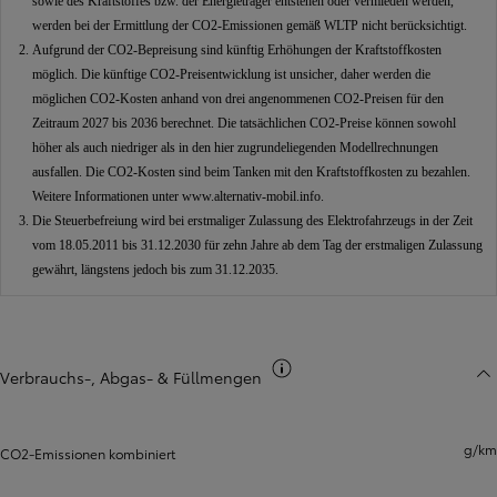
sowie des Kraftstoffes bzw. der Energieträger entstehen oder vermieden werden,
werden bei der Ermittlung der CO2-Emissionen gemäß WLTP nicht berücksichtigt.
Aufgrund der CO2-Bepreisung sind künftig Erhöhungen der Kraftstoffkosten
möglich. Die künftige CO2-Preisentwicklung ist unsicher, daher werden die
möglichen CO2-Kosten anhand von drei angenommenen CO2-Preisen für den
Zeitraum 2027 bis 2036 berechnet. Die tatsächlichen CO2-Preise können sowohl
höher als auch niedriger als in den hier zugrundeliegenden Modellrechnungen
ausfallen. Die CO2-Kosten sind beim Tanken mit den Kraftstoffkosten zu bezahlen.
Weitere Informationen unter
www.alternativ-mobil.info
.
Die Steuerbefreiung wird bei erstmaliger Zulassung des Elektrofahrzeugs in der Zeit
vom 18.05.2011 bis 31.12.2030 für zehn Jahre ab dem Tag der erstmaligen Zulassung
gewährt, längstens jedoch bis zum 31.12.2035.
CO2-Information
Verbrauchs-, Abgas- & Füllmengen
g/km
CO2-Emissionen kombiniert