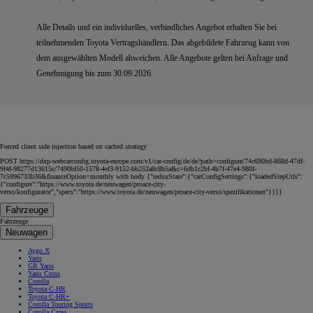
Alle Details und ein individuelles, verbindliches Angebot erhalten Sie bei
teilnehmenden Toyota Vertragshändlern.
Das abgebildete Fahrzeug kann von
dem ausgewählten Modell abweichen.
Alle Angebote gelten bei Anfrage und
Genehmigung bis zum 30.09.2026.
Forced client side injection based on cached strategy
POST https://dxp-webcarconfig.toyota-europe.com/v1/car-config/de/de?path=configure/74c690bd-868d-47df-
9f4f-98277d13615c/7490bf50-1578-4ef3-9152-bb252a8c8b5a&c=6db1c2bf-4b7f-47e4-980f-
7c5996733b36&financeOption=monthly with body {"reduxState":{"carConfigSettings":{"loadedStepUrls":
{"configure":"https://www.toyota.de/neuwagen/proace-city-
verso/konfigurator","specs":"https://www.toyota.de/neuwagen/proace-city-verso/spezifikationen"}}}}
Fahrzeuge
Fahrzeuge
Neuwagen
Aygo X
Yaris
GR Yaris
Yaris Cross
Corolla
Toyota C-HR
Toyota C-HR+
Corolla Touring Sports
Corolla Cross