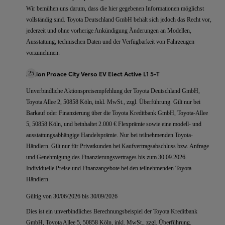
Wir bemühen uns darum, dass die hier gegebenen Informationen möglichst
vollständig sind. Toyota Deutschland GmbH behält sich jedoch das Recht vor,
jederzeit und ohne vorherige Ankündigung Änderungen an Modellen,
Ausstattung, technischen Daten und der Verfügbarkeit von Fahrzeugen
vorzunehmen.
Aktion Proace City Verso EV Elect Active L1 5-T
25
Unverbindliche Aktionspreisempfehlung der Toyota Deutschland GmbH,
Toyota Allee 2, 50858 Köln, inkl. MwSt., zzgl. Überführung. Gilt nur bei
Barkauf oder Finanzierung über die Toyota Kreditbank GmbH, Toyota-Allee
5, 50858 Köln, und beinhaltet 2.000 € Flexprämie sowie eine modell- und
ausstattungsabhängige Handelsprämie. Nur bei teilnehmenden Toyota-
Händlern. Gilt nur für Privatkunden bei Kaufvertragsabschluss bzw. Anfrage
und Genehmigung des Finanzierungsvertrages bis zum 30.09.2026.
Individuelle Preise und Finanzangebote bei den teilnehmenden Toyota
Händlern.
Gültig von 30/06/2026 bis 30/09/2026
Dies ist ein unverbindliches Berechnungsbeispiel der Toyota Kreditbank
GmbH, Toyota Allee 5, 50858 Köln, inkl. MwSt., zzgl. Überführung.