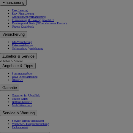
Finanzierung
Easy Leasing
Easy Finanzierung
Gebrauchtwagenfinanzierung
Finanzierung & Leasing gewerblich
Kundenportal Bank
(Öffnet ein neues Fenster)
Toyota Kreditbank
Versicherung
Kfz-Versicherung
Reiseversicherung
Onlineschutz Versicherung
Zubehör & Service
Zubehör & Service
Angebote & Tipps
Sommerangebote
DNA Diebstahlschutz
Ölservice
Garantie
Garantien im Überblick
Toyota Relax
Batterie-Garantie
Mobilitätsschutz
Service & Wartung
Service-Termin vereinbaren
Vorabcheck Hauptuntersuchung
Fachwerkstatt