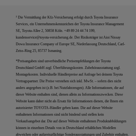
² Die Vermittlung der Kfz-Versicherung erfolgt durch Toyota Insurance
Services, ein Unternehmenskennzeichen der Toyota Insurance Management
SE, Toyota-Allee 2, 50858 Köln. +49 89 24 44 74 199,
kundenservice@toyota-versicherung.de. Der Risikoträger ist Aioi Nissay
Dowa Insurance Company of Europe SE, Niederlassung Deutschland, Carl-
Zeiss-Ring 25, 85737 Ismaning.
*Preisangaben sind unverbindliche Preisempfehlungen der Toyota
Deutschland GmbH zzgl. Überführungskosten. Zubehörausstattung zzgl.
Montagekosten. Individuelle Händlerpreise auf Anfrage bei deinem Toyota
Vertragspartner. Die Preise verstehen sich inkl. MwSt. – sofern dies nicht
anders angegeben ist (z.B. bei Nutzfahrzeugen). Alle Informationen, die auf
dieser Website enthalten sind, dienen allein zu Informationszwecken. Diese
Website kann daher nicht als Ersatz für Informationen dienen, die Ihnen ein
autorisierter TOYOTA-Händler geben kann. Die auf dieser Website
enthaltenen Informationen sind nicht bindend und stellen kein
Verkaufsangebot dar. Die auf dieser Website enthaltenen Produktabbildungen
können in einzelnen Details von in Deutschland erhältlichen Modellen
abweichen oder aufpreispflichtige Sonderausstattungen und Zubehör enthalten.