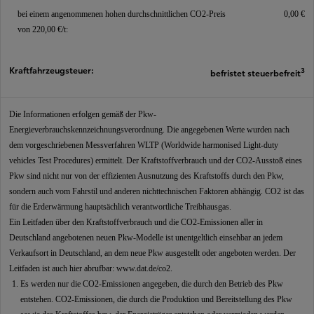
bei einem angenommenen hohen durchschnittlichen CO2-Preis
0,00 €
von 220,00 €/t:
Kraftfahrzeugsteuer:
3
befristet steuerbefreit
Die Informationen erfolgen gemäß der Pkw-
Energieverbrauchskennzeichnungsverordnung. Die angegebenen Werte wurden nach
dem vorgeschriebenen Messverfahren WLTP (Worldwide harmonised Light-duty
vehicles Test Procedures) ermittelt. Der Kraftstoffverbrauch und der CO2-Ausstoß eines
Pkw sind nicht nur von der effizienten Ausnutzung des Kraftstoffs durch den Pkw,
sondern auch vom Fahrstil und anderen nichttechnischen Faktoren abhängig. CO2 ist das
für die Erderwärmung hauptsächlich verantwortliche Treibhausgas.
Ein Leitfaden über den Kraftstoffverbrauch und die CO2-Emissionen aller in
Deutschland angebotenen neuen Pkw-Modelle ist unentgeltlich einsehbar an jedem
Verkaufsort in Deutschland, an dem neue Pkw ausgestellt oder angeboten werden. Der
Leitfaden ist auch hier abrufbar:
www.dat.de/co2
.
Es werden nur die CO2-Emissionen angegeben, die durch den Betrieb des Pkw
entstehen. CO2-Emissionen, die durch die Produktion und Bereitstellung des Pkw