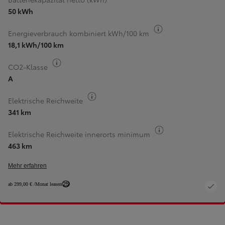
50 kWh
Kraftstoff-Inform
Energieverbrauch kombiniert kWh/100 km
18,1 kWh/100 km
Kraftstoff-Information
CO2-Klasse
A
Kraftstoff-Information
Elektrische Reichweite
341 km
Kraftstoff-Inform
Elektrische Reichweite innerorts minimum
463 km
Mehr erfahren
25
ab 299,00 € /Monat leasen