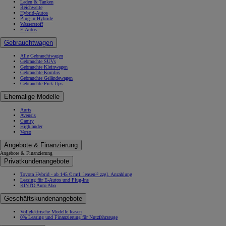
Laden & Tanken
Reichweite
Hybrid-Autos
Plug-in Hybride
Wasserstoff
E-Autos
Gebrauchtwagen
Alle Gebrauchtwagen
Gebrauchte SUVs
Gebrauchte Kleinwagen
Gebrauchte Kombis
Gebrauchte Geländewagen
Gebrauchte Pick-Ups
Ehemalige Modelle
Auris
Avensis
Camry
Highlander
Verso
Angebote & Finanzierung
Angebote & Finanzierung
Privatkundenangebote
Toyota Hybrid - ab 145 € mtl. leasen¹² zzgl. Anzahlung
Leasing für E-Autos und Plug-Ins
KINTO Auto Abo
Geschäftskundenangebote
Vollelektrische Modelle leasen
0% Leasing und Finanzierung für Nutzfahrzeuge