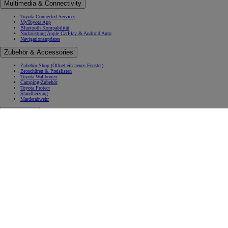
Multimedia & Connectivity
Toyota Connected Services
MyToyota App
Bluetooth Kompabilität
Nachrüstung Apple CarPlay & Android Auto
Navigationsupdates
Zubehör & Accessories
Zubehör Shop
(Öffnet ein neues Fenster)
Broschüren & Preislisten
Toyota Wallboxen
Camping-Zubehör
Toyota Protect
Standheizung
Marderabwehr
Ersatzteile
Toyota Original Ersatzteile
Toyota Windschutzscheiben-Reparatur
Motoröl
Fahrzeuginformationen
Serviceliteratur
Altfahrzeugverwertung
Rückrufaktionen
AdBlue
WLTP Fahrzyklus
Rettungsdatenblätter
COC-Papiere
Handbücher & Anleitungen
Batterie entsorgen
Entdecke Toyota