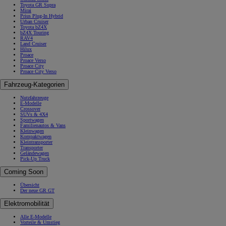
Toyota GR Supra
Mirai
Prius Plug-In Hybrid
Urban Cruiser
Toyota bZ4X
bZ4X Touring
RAV4
Land Cruiser
Hilux
Proace
Proace Verso
Proace City
Proace City Verso
Fahrzeug-Kategorien
Nutzfahrzeuge
E-Modelle
Crossover
SUVs & 4X4
Sportwagen
Familienautos & Vans
Kleinwagen
Kompaktwagen
Kleintransporter
Transporter
Geländewagen
Pick-Up Truck
Coming Soon
Übersicht
Der neue GR GT
Elektromobilität
Alle E-Modelle
Vorteile & Umstieg