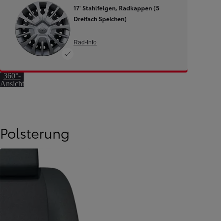
17' Stahlfelgen, Radkappen (5
Dreifach Speichen)
Rad-Info
Zur
360°-
Ansicht
springen
Polsterung