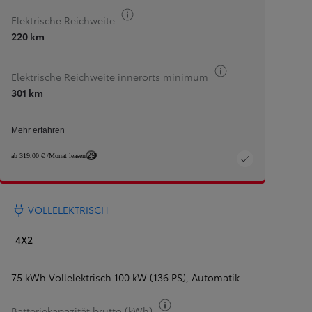
Kraftstoff-Information
Elektrische Reichweite
Z
220 km
Kraftstoff-Inform
Elektrische Reichweite innerorts minimum
301 km
Mehr erfahren
29
ab 319,00 € /Monat leasen
VOLLELEKTRISCH
4X2
75 kWh Vollelektrisch 100 kW (136 PS)
,
Automatik
Kraftstoff-Information
Batteriekapazität brutto (kWh)