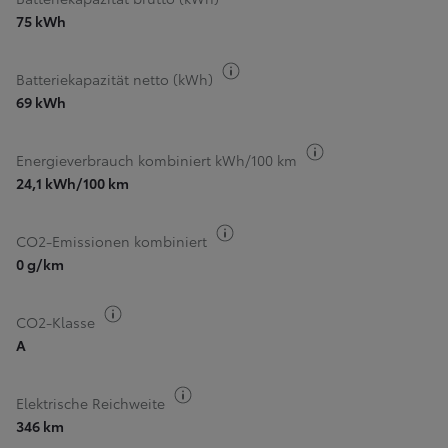
75 kWh
Kraftstoff-Information
Batteriekapazität netto (kWh)
69 kWh
Kraftstoff-Inform
Energieverbrauch kombiniert kWh/100 km
24,1 kWh/100 km
Kraftstoff-Information
CO2-Emissionen kombiniert
0 g/km
Kraftstoff-Information
CO2-Klasse
A
Kraftstoff-Information
Elektrische Reichweite
346 km