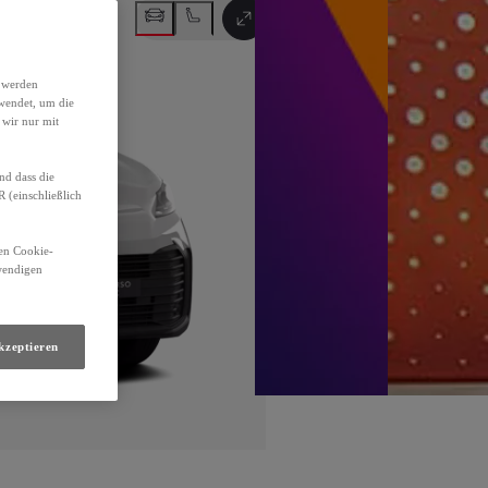
Auf Vollbild umschalten
h werden
wendet, um die
 wir nur mit
nd dass die
(einschließlich
den Cookie-
twendigen
kzeptieren