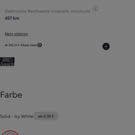
Kraftstoff-Inform
Elektrische Reichweite innerorts minimum
457 km
Mehr erfahren
30
ab 394,33 € /Monat leasen
Zur
360°-
Ansicht
springen
Farbe
Solid
-
Icy White
ab 0,00 €