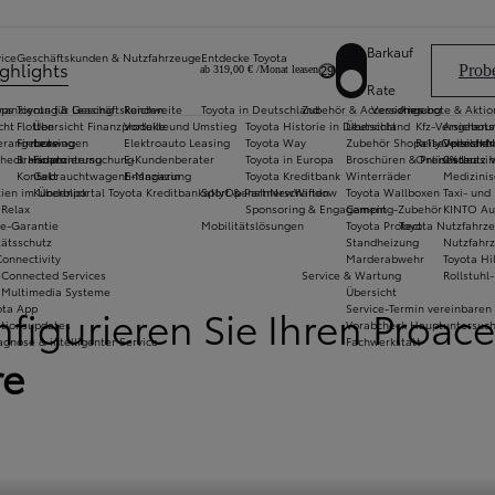
Barkauf
ice
Geschäftskunden & Nutzfahrzeuge
Entdecke Toyota
ighlights
Probe
ab 319,00 € /Monat leasen
29
Rate
pps
inanzierung & Leasing
Toyota für Geschäftskunden
Reichweite
Toyota in Deutschland
Zubehör & Accessories
Versicherung
Angebote & Aktio
cht
Flotten
Übersicht Finanzprodukte
Vorteile und Umstieg
Toyota Historie in Deutschland
Übersicht
Kfz-Versicheru
Angebots
rangebote
Firmenwagen
Leasing
Elektroauto Leasing
Toyota Way
Zubehör Shop
Reiseversiche
a11yOpensIn
Vollelekt
heck Hauptuntersuchung
Branchen
Finanzierung
E-Kundenberater
Toyota in Europa
Broschüren & Preislisten
Onlineschutz 
0% Leasin
Kontakt
Gebrauchtwagenfinanzierung
E-Magazin
Toyota Kreditbank
Winterräder
Medizinis
ien im Überblick
Kundenportal Toyota Kreditbank
Sport & Partnerschaften
a11yOpensInNewWindow
Toyota Wallboxen
Taxi- und
 Relax
Sponsoring & Engagement
Camping-Zubehör
KINTO Au
ie-Garantie
Mobilitätslösungen
Toyota Protect
Toyota Nutzfahrz
tätsschutz
Standheizung
Nutzfahrz
onnectivity
Marderabwehr
Toyota Hi
 Connected Services
Service & Wartung
Rollstuh
r
 Multimedia Systeme
Übersicht
ion
ota App
Service-Termin vereinbaren
figurieren Sie Ihren Proac
tionsupdates
Vorabcheck Hauptuntersuc
agnose & intelligenter Service
Fachwerkstatt
re