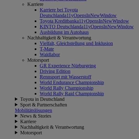
Karriere
Karriere bei Toyota
Deutschland
a11yOpensInNewWindow
Toyota Kreditbank
a11yOpensInNewWindow
KINTO Deutschland
a11yOpensInNewWindow
Ausbildung im Autohaus
Nachhaltigkeit & Verantwortung
Vielfalt, Gleichstellung und Inklusion
T-Mate
Waldlabor
Motorsport
GR Experience Nürburgring
Driving Edition
Rennsport mit Wasserstoff
World Endurance Championship
World Rally Championship
World Rally Raid Championship
Toyota in Deutschland
Sport & Partnerschaften
Mobilitätslösungen
News & Stories
Karriere
Nachhaltigkeit & Verantwortung
Motorsport