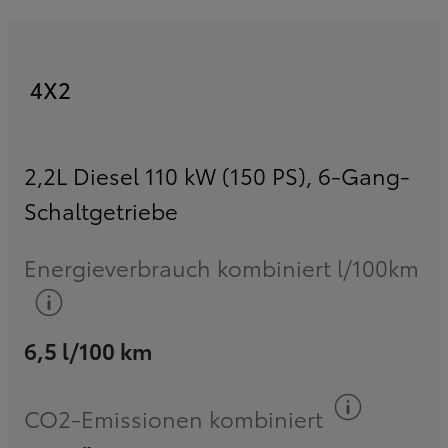
4X2
2,2L Diesel 110 kW (150 PS)
,
6-Gang-
Schaltgetriebe
Energieverbrauch kombiniert l/100km
Kraftstoff-Information
6,5 l/100 km
Kraftst
CO2-Emissionen kombiniert