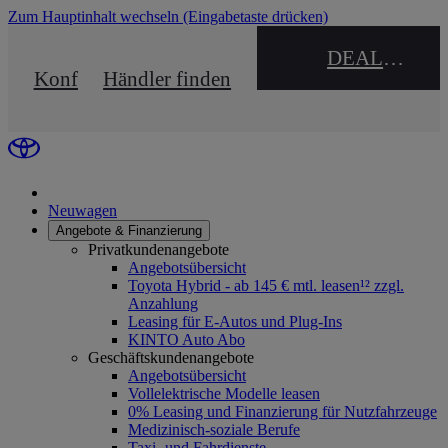
Zum Hauptinhalt wechseln
(Eingabetaste drücken)
DEALER NAME
Konfigurator
Händler finden
Neuwagen
Angebote & Finanzierung
Privatkundenangebote
Angebotsübersicht
Toyota Hybrid - ab 145 € mtl. leasen¹² zzgl.
Anzahlung
Leasing für E-Autos und Plug-Ins
KINTO Auto Abo
Geschäftskundenangebote
Angebotsübersicht
Vollelektrische Modelle leasen
0% Leasing und Finanzierung für Nutzfahrzeuge
Medizinisch-soziale Berufe
Taxi- und Fahrdienste