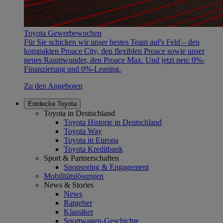
Toyota Gewerbewochen
Für Sie schicken wir unser bestes Team auf's Feld – den
kompakten Proace City, den flexiblen Proace sowie unser
neues Raumwunder, den Proace Max. Und jetzt neu: 0%-
Finanzierung und 0%-Leasing.
Zu den Angeboten
Entdecke Toyota
Toyota in Deutschland
Toyota Historie in Deutschland
Toyota Way
Toyota in Europa
Toyota Kreditbank
Sport & Partnerschaften
Sponsoring & Engagement
Mobilitätslösungen
News & Stories
News
Ratgeber
Klassiker
Sportwagen-Geschichte