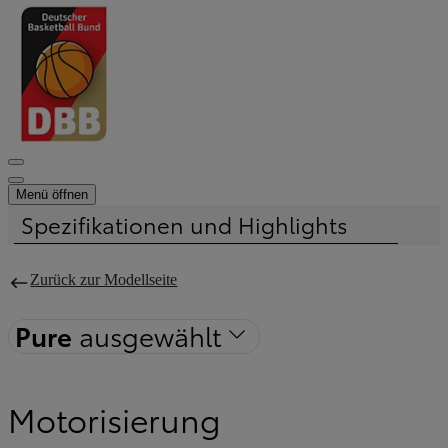
Menü öffnen
Spezifikationen und Highlights
Der Preis wurde aktualisiert Der Preis für Ihre Konfiguration beträgt 
Zurück zur Modellseite
Pure
ausgewählt
Motorisierung