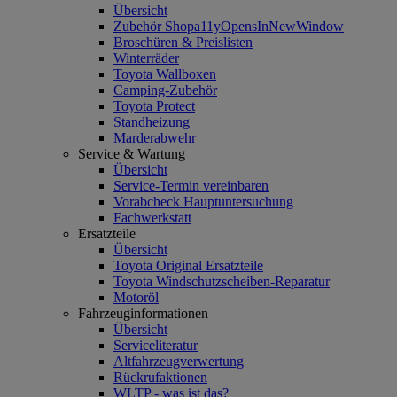
Übersicht
Zubehör Shop
a11yOpensInNewWindow
Broschüren & Preislisten
Winterräder
Toyota Wallboxen
Camping-Zubehör
Toyota Protect
Standheizung
Marderabwehr
Service & Wartung
Übersicht
Service-Termin vereinbaren
Vorabcheck Hauptuntersuchung
Fachwerkstatt
Ersatzteile
Übersicht
Toyota Original Ersatzteile
Toyota Windschutzscheiben-Reparatur
Motoröl
Fahrzeuginformationen
Übersicht
Serviceliteratur
Altfahrzeugverwertung
Rückrufaktionen
WLTP - was ist das?