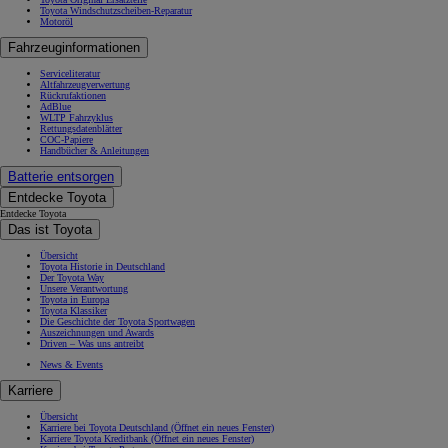
Toyota Windschutzscheiben-Reparatur
Motoröl
Fahrzeuginformationen
Serviceliteratur
Altfahrzeugverwertung
Rückrufaktionen
AdBlue
WLTP Fahrzyklus
Rettungsdatenblätter
COC-Papiere
Handbücher & Anleitungen
Batterie entsorgen
Entdecke Toyota
Entdecke Toyota
Das ist Toyota
Übersicht
Toyota Historie in Deutschland
Der Toyota Way
Unsere Verantwortung
Toyota in Europa
Toyota Klassiker
Die Geschichte der Toyota Sportwagen
Auszeichnungen und Awards
Driven – Was uns antreibt
News & Events
Karriere
Übersicht
Karriere bei Toyota Deutschland
(Öffnet ein neues Fenster)
Karriere Toyota Kreditbank
(Öffnet ein neues Fenster)