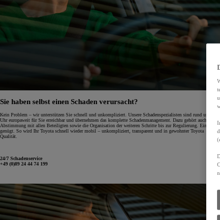
W
t
u
Sie haben selbst einen Schaden verursacht?
w
Kein Problem – wir unterstützen Sie schnell und unkompliziert. Unsere Schadenspezialisten sind rund um die
Uhr europaweit für Sie erreichbar und übernehmen das komplette Schadenmanagement. Dazu gehört auch die
I
Abstimmung mit allen Beteiligten sowie die Organisation der weiteren Schritte bis zur Regulierung. Ein Anruf
genügt. So wird Ihr Toyota schnell wieder mobil – unkompliziert, transparent und in gewohnter Toyota
d
Qualität.
(
D
24/7 Schadenservice
+49 (0)89 24 44 74 199
C
n