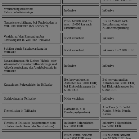
EUR/SB von 500 EUR
Versicherungsschutz bei
Inklusive
Inklusive
Fahrsicherheitstrainings
Bis 6 Monate und bis
Bis 24 Monate nach
Neupreisentschädigung bei Totalschaden in
max. 10.000 km nach
Erstzulassung, ohne
Voll- und Teilkasko (bei Erstbesitz)
Erstzulassung
Kilometerbegrenzung
Verzicht auf den Einwand grober
Nicht versichert
Inklusive
Fahrlässigkeit in Voll- und Teilkasko
Schäden durch Falschbetankung in
Nicht versichert
Inklusive bis 2.000 EUR
Vollkasko
Zusatzleistungen für Elektro-/Hybrid- oder
Wasserstoff-/Brennstoffzellenfahrzeuge inkl.
Inklusive
Inklusive
Allgefahrendeckung der Antriebsbatterie in
Vollkasko
Bei konventionellen
Bei konventionellen
Antrieben bis 3.000 EUR;
Antrieben bis 3.000 EUR;
Kurzschluss-Folgeschäden in Teilkasko
bei Elektrofahrzeugen bis
bei Elektrofahrzeugen bis
6.000 EUR
6.000 EUR
Dachlawinen in Teilkasko
Nicht versichert
Inklusive
Alle Tiere (z. B. Wild,
Haarwild (i. S. d.
Tierkollision in Teilkasko
Rinder, Pferde, Hunde,
Bundesjagdgesetzes)
Katzen
Tierbiss in Teilkasko (ausgenommen sind
Inklusive Folgeschäden
Inklusive Folgeschäden
Schäden durch Haus- oder Nutztierbisse)
bis 3.000 EUR
bis 5.000 EUR
Bis zu einem Neuwert
Bis zu einem Neuwert
von 5.000 EUR ohne
von 10.000 EUR ohne