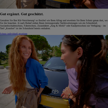
Gut ergänzt. Gut geschützt.
Gestalten Sie Ihre Kfz-Versicherung¹ so flexibel wie Ihren Alltag und erweitern Sie Ihren Schutz genau dort, wo
Sie ihn brauchen. Je nach Bedarf stehen Ihnen leistungsstarke Tariferweiterungen wie ein Schutzbrief,
Auslandsschadenschutz, Fahrerschutz, Zusatzfahrer „Jung & Mobil“ oder Kaufpreisschutz zur Verfügung – im
Tarif „Komfort“ ist der Schutzbrief bereits enthalten.
Schutz individuell erweitern