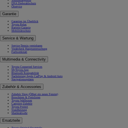
Sommerangebote
DNA Diebstahlschutz
Ölservice
Garantie
Garantien im Überblick
Toyota Relax
Batterie-Garantie
Mobilitätsschutz
Service & Wartung
Service-Termin vereinbaren
Vorabcheck Hauptuntersuchung
Fachwerkstatt
Multimedia & Connectivity
Toyota Connected Services
MyToyota App
Bluetooth Kompabilität
Nachrüstung Apple CarPlay & Android Auto
Navigationsupdates
Zubehör & Accessories
Zubehör Shop
(Öffnet ein neues Fenster)
Broschüren & Preislisten
Toyota Wallboxen
Camping-Zubehör
Toyota Protect
Standheizung
Marderabwehr
Ersatzteile
Toyota Original Ersatzteile