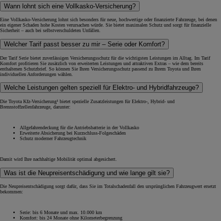
Wann lohnt sich eine Vollkasko-Versicherung?
Eine Vollkasko-Versicherung lohnt sich besonders für neue, hochwertige oder finanzierte Fahrzeuge, bei denen
ein eigener Schaden hohe Kosten verursachen würde. Sie bietet maximalen Schutz und sorgt für finanzielle
Sicherheit – auch bei selbstverschuldeten Unfällen.
Welcher Tarif passt besser zu mir – Serie oder Komfort?
Der Tarif Serie bietet zuverlässigen Versicherungsschutz für die wichtigsten Leistungen im Alltag. Im Tarif
Komfort profitieren Sie zusätzlich von erweiterten Leistungen und attraktiven Extras – wie dem bereits
enthaltenen Schutzbrief. So können Sie Ihren Versicherungsschutz passend zu Ihrem Toyota und Ihren
individuellen Anforderungen wählen.
Welche Leistungen gelten speziell für Elektro- und Hybridfahrzeuge?
Die Toyota Kfz-Versicherung¹ bietet spezielle Zusatzleistungen für Elektro-, Hybrid- und
Brennstoffzellenfahrzeuge, darunter:
Allgefahrendeckung für die Antriebsbatterie in der Vollkasko
Erweiterte Absicherung bei Kurzschluss-Folgeschäden
Schutz moderner Fahrzeugtechnik
Damit wird Ihre nachhaltige Mobilität optimal abgesichert.
Was ist die Neupreisentschädigung und wie lange gilt sie?
Die Neupreisentschädigung sorgt dafür, dass Sie im Totalschadenfall den ursprünglichen Fahrzeugwert ersetzt
bekommen:
Serie: bis 6 Monate und max. 10.000 km
Komfort: bis 24 Monate ohne Kilometerbegrenzung