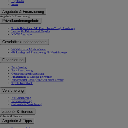
Highlander
Verso
Angebote & Finanzierung
Angebote & Finanzierung
Privatkundenangebote
Toyota Hybrid - ab 145 € mtl. leasen¹² zzgl. Anzahlung
Leasing für E-Autos und Plug-Ins
KINTO Auto Abo
Geschäftskundenangebote
Vollelektrische Modelle leasen
0% Leasing und Finanzierung für Nutzfahrzeuge
Finanzierung
Easy Leasing
Easy Finanzierung
Gebrauchtwagenfinanzierung
Finanzierung & Leasing gewerblich
Kundenportal Bank
(Öffnet ein neues Fenster)
Toyota Kreditbank
Versicherung
Kfz-Versicherung
Reiseversicherung
Onlineschutz Versicherung
Zubehör & Service
Zubehör & Service
Angebote & Tipps