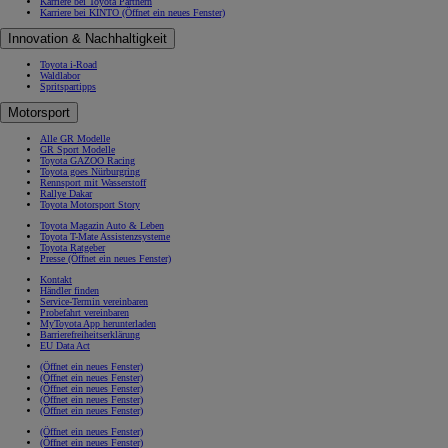
Karriere bei Toyota Partnern
Karriere bei KINTO
(Öffnet ein neues Fenster)
Innovation & Nachhaltigkeit
Toyota i-Road
Waldlabor
Spritspartipps
Motorsport
Alle GR Modelle
GR Sport Modelle
Toyota GAZOO Racing
Toyota goes Nürburgring
Rennsport mit Wasserstoff
Rallye Dakar
Toyota Motorsport Story
Toyota Magazin Auto & Leben
Toyota T-Mate Assistenzsysteme
Toyota Ratgeber
Presse
(Öffnet ein neues Fenster)
Kontakt
Händler finden
Service-Termin vereinbaren
Probefahrt vereinbaren
MyToyota App herunterladen
Barrierefreiheitserklärung
EU Data Act
(Öffnet ein neues Fenster)
(Öffnet ein neues Fenster)
(Öffnet ein neues Fenster)
(Öffnet ein neues Fenster)
(Öffnet ein neues Fenster)
(Öffnet ein neues Fenster)
(Öffnet ein neues Fenster)