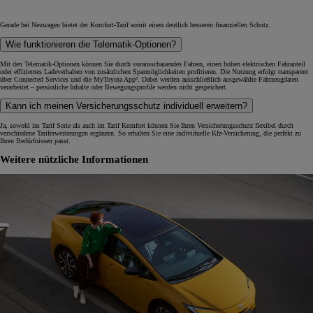
Gerade bei Neuwagen bietet der Komfort-Tarif somit einen deutlich besseren finanziellen Schutz.
Wie funktionieren die Telematik-Optionen?
Mit den Telematik-Optionen können Sie durch vorausschauendes Fahren, einen hohen elektrischen Fahranteil
oder effizientes Ladeverhalten von zusätzlichen Sparmöglichkeiten profitieren. Die Nutzung erfolgt transparent
über Connected Services und die MyToyota App³. Dabei werden ausschließlich ausgewählte Fahrzeugdaten
verarbeitet – persönliche Inhalte oder Bewegungsprofile werden nicht gespeichert.
Kann ich meinen Versicherungsschutz individuell erweitern?
Ja, sowohl im Tarif Serie als auch im Tarif Komfort können Sie Ihren Versicherungsschutz flexibel durch
verschiedene Tariferweiterungen ergänzen. So erhalten Sie eine individuelle Kfz-Versicherung, die perfekt zu
Ihren Bedürfnissen passt.
Weitere nützliche Informationen