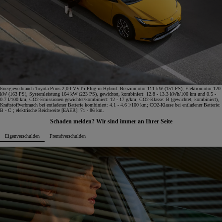
Energieverbrauch Toyota Prius 2,0-l-VVT-i Plug-in Hybrid: Benzinmotor 111 kW (151 PS), Elektromotor 120
kW (163 PS), Systemleistung 164 kW (223 PS), gewichtet, kombiniert: 12.8 - 13.3 kWh/100 km und 0.5 -
0.7 l/100 km, CO2-Emissionen gewichtet/kombiniert: 12 - 17 g/km; CO2-Klasse: B (gewichtet, kombiniert),
Kraftstoffverbrauch bei entladener Batterie kombiniert: 4.1 - 4.6 l/100 km; CO2-Klasse bei entladener Batterie:
B - C ; elektrische Reichweite [EAER]: 71 - 86 km.
Schaden melden? Wir sind immer an Ihrer Seite
Eigenverschulden
Fremdverschulden