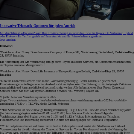
Innovative Telematik-Optionen für jeden Antrieb
Mit den Telematik-Optionen¹ wird Ihre Kfz‑Versicherung so individuell wie Ihr Toyota. Ob Verbrenner, Hybrid
oder Elektro – Ihr Tarif ist gezielt auf Ihren Antrieb und Ihr Fahrverhalten abgestimmt.
Jetzt ansehen
Hinweise:
¹Versicherer: Aioi Nissay Dowa Insurance Company of Europe SE, Niederlassung Deutschland, Carl-Zeiss-Ring
25, 85737 Ismaning
Die Vermittlung der Kfz-Versicherung erfolgt durch Toyota Insurance Services, ein Unternehmenskennzeichen
der Toyota Insurance Management SE.
²Versicherer: Aioi Nissay Dowa Life Insurance of Europe Aktiengesellschaft, Carl-Zeiss-Ring 25, 85737
Ismaning
³Einzelne Connected Services sind modell-/ausstattungsabhängig. Ferner können sie gesetzlichen
Einschränkungen unterliegen oder im Ausland nicht verfügbar sein. Die Nutzung ist für festgelegte Zeiträume
unentgeltlich und kann anschließend kostenpflichtig werden. Alle Informationen über Toyota Connected
Services finden Sie hier: MyToyota Connected Services: voll vernetzt | Toyota DE
*Quelle: Autohaus Versicherungsmonitor 2025
(https://www.autohaus.de/nachrichten/schadenbusiness/autohaus-versicherungsmonitor-2025-toyota-bleibt-
unschlagbar-3733014); TECVIA Media GmbH, München
**Der Startbonus ist eine einmalige Beitragsreduzierung. Er gilt bis zum Ende des ersten Versicherungsjahres
(bei Versicherungsbeginn zwischen 01.01. und 31.07.) bzw. bis zum Ende des darauffolgenden
Versicherungsjahres (bei Beginn zwischen 01.08. und 31.12.). Weitere Informationen zur Teilnahme,
Funktionsweise und Berechnung entnehmen Sie bitte den Bedingungen der Telematik-Programme.
***Der Folgebonus basiert auf Ihrem individuellen Fahrergebnis und ersetzt den Startbonus nach Ablauf.
Voraussetzung ist die Aktivierung der Connected Services im Toyota Kundenportal sowie die Nutzung der
MyToyota App. Weitere Informationen zur Teilnahme, Funktionsweise und Berechnung entnehmen Sie bitte