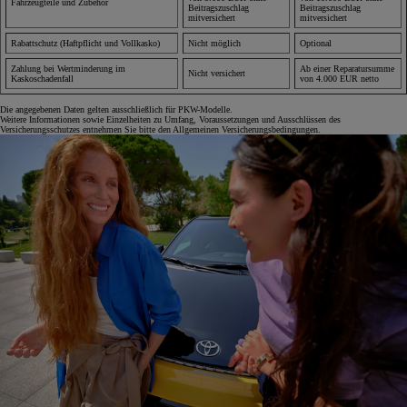
Fahrzeugteile und Zubehör
Beitragszuschlag
Beitragszuschlag
mitversichert
mitversichert
Rabattschutz (Haftpflicht und Vollkasko)
Nicht möglich
Optional
Zahlung bei Wertminderung im
Ab einer Reparatursumme
Nicht versichert
Kaskoschadenfall
von 4.000 EUR netto
Die angegebenen Daten gelten ausschließlich für PKW-Modelle.
Weitere Informationen sowie Einzelheiten zu Umfang, Voraussetzungen und Ausschlüssen des
Versicherungsschutzes entnehmen Sie bitte den Allgemeinen Versicherungsbedingungen.