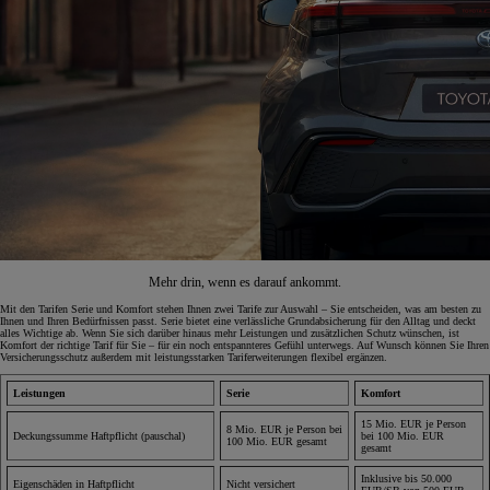
Mehr drin, wenn es darauf ankommt.
Mit den Tarifen Serie und Komfort stehen Ihnen zwei Tarife zur Auswahl – Sie entscheiden, was am besten zu
Ihnen und Ihren Bedürfnissen passt. Serie bietet eine verlässliche Grundabsicherung für den Alltag und deckt
alles Wichtige ab. Wenn Sie sich darüber hinaus mehr Leistungen und zusätzlichen Schutz wünschen, ist
Komfort der richtige Tarif für Sie – für ein noch entspannteres Gefühl unterwegs. Auf Wunsch können Sie Ihren
Versicherungsschutz außerdem mit leistungsstarken Tariferweiterungen flexibel ergänzen.
Leistungen
Serie
Komfort
15 Mio. EUR je Person
8 Mio. EUR je Person bei
Deckungssumme Haftpflicht (pauschal)
bei 100 Mio. EUR
100 Mio. EUR gesamt
gesamt
Inklusive bis 50.000
Eigenschäden in Haftpflicht
Nicht versichert