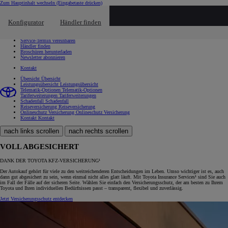
Zum Hauptinhalt wechseln
(Eingabetaste drücken)
Schnellzugriff
Klicken um das Reach-Out-Menü zu schließen
Konfigurator
Händler finden
Schnellzugriff
Probefahrt vereinbaren
Service-Termin vereinbaren
Händler finden
Broschüren herunterladen
Newsletter abonnieren
Kontakt
Übersicht
Übersicht
Leistungsübersicht
Leistungsübersicht
Telematik-Optionen
Telematik-Optionen
Tariferweiterungen
Tariferweiterungen
Schadenfall
Schadenfall
Reiseversicherung
Reiseversicherung
Onlineschutz Versicherung
Onlineschutz Versicherung
Kontakt
Kontakt
nach links scrollen
nach rechts scrollen
VOLL ABGESICHERT
DANK DER TOYOTA KFZ-VERSICHERUNG¹
Der Autokauf gehört für viele zu den weitreichenderen Entscheidungen im Leben. Umso wichtiger ist es, auch
dann gut abgesichert zu sein, wenn einmal nicht alles glatt läuft. Mit Toyota Insurance Services¹ sind Sie auch
im Fall der Fälle auf der sicheren Seite. Wählen Sie einfach den Versicherungsschutz, der am besten zu Ihrem
Toyota und Ihren individuellen Bedürfnissen passt – transparent, flexibel und zuverlässig.
Jetzt Versicherungsschutz entdecken