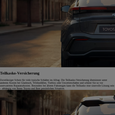
Teilkasko-Versicherung
Zuverlässiger Schutz für viele typische Schäden im Alltag: Die Teilkasko-Versicherung übernimmt unter
anderem Kosten bei Glasbruch, Wildunfällen; Tierbiss oder Unwetterschäden und schützt Sie so vor
unerwarteten Reparaturkosten. Besonders bei älteren Fahrzeugen kann die Teilkasko eine sinnvolle Lösung sein
– abhängig von Ihrem Toyota und Ihrer persönlichen Situation.