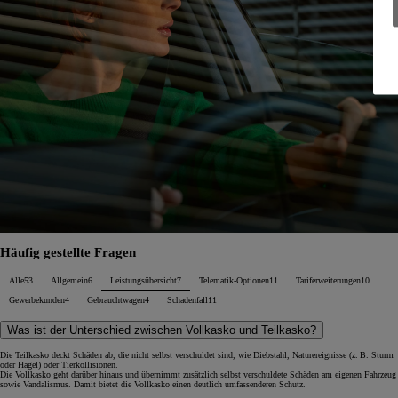
Häufig gestellte Fragen
Alle
53
Allgemein
6
Leistungsübersicht
7
Telematik-Optionen
11
Tariferweiterungen
10
Gewerbekunden
4
Gebrauchtwagen
4
Schadenfall
11
Was ist der Unterschied zwischen Vollkasko und Teilkasko?
Die Teilkasko deckt Schäden ab, die nicht selbst verschuldet sind, wie Diebstahl, Naturereignisse (z. B. Sturm
oder Hagel) oder Tierkollisionen.
Die Vollkasko geht darüber hinaus und übernimmt zusätzlich selbst verschuldete Schäden am eigenen Fahrzeug
sowie Vandalismus. Damit bietet die Vollkasko einen deutlich umfassenderen Schutz.