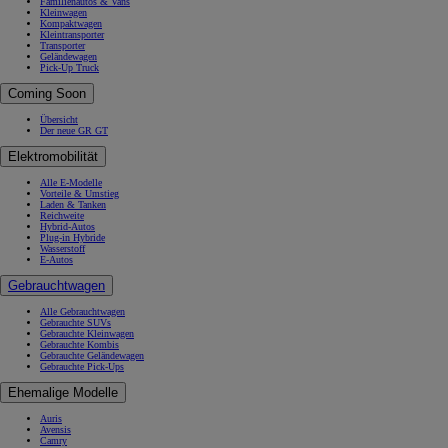
Familienautos & Vans
Kleinwagen
Kompaktwagen
Kleintransporter
Transporter
Geländewagen
Pick-Up Truck
Coming Soon
Übersicht
Der neue GR GT
Elektromobilität
Alle E-Modelle
Vorteile & Umstieg
Laden & Tanken
Reichweite
Hybrid-Autos
Plug-in Hybride
Wasserstoff
E-Autos
Gebrauchtwagen
Alle Gebrauchtwagen
Gebrauchte SUVs
Gebrauchte Kleinwagen
Gebrauchte Kombis
Gebrauchte Geländewagen
Gebrauchte Pick-Ups
Ehemalige Modelle
Auris
Avensis
Camry