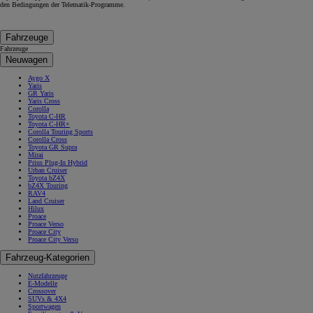
den Bedingungen der Telematik-Programme.
Fahrzeuge
Fahrzeuge
Neuwagen
Aygo X
Yaris
GR Yaris
Yaris Cross
Corolla
Toyota C-HR
Toyota C-HR+
Corolla Touring Sports
Corolla Cross
Toyota GR Supra
Mirai
Prius Plug-In Hybrid
Urban Cruiser
Toyota bZ4X
bZ4X Touring
RAV4
Land Cruiser
Hilux
Proace
Proace Verso
Proace City
Proace City Verso
Fahrzeug-Kategorien
Nutzfahrzeuge
E-Modelle
Crossover
SUVs & 4X4
Sportwagen