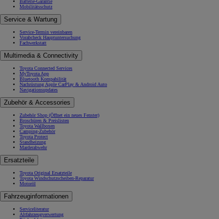
Batterie-Garantie
Mobilitätsschutz
Service & Wartung
Service-Termin vereinbaren
Vorabcheck Hauptuntersuchung
Fachwerkstatt
Multimedia & Connectivity
Toyota Connected Services
MyToyota App
Bluetooth Kompabilität
Nachrüstung Apple CarPlay & Android Auto
Navigationsupdates
Zubehör & Accessories
Zubehör Shop
(Öffnet ein neues Fenster)
Broschüren & Preislisten
Toyota Wallboxen
Camping-Zubehör
Toyota Protect
Standheizung
Marderabwehr
Ersatzteile
Toyota Original Ersatzteile
Toyota Windschutzscheiben-Reparatur
Motoröl
Fahrzeuginformationen
Serviceliteratur
Altfahrzeugverwertung