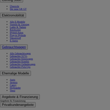
Übersicht
Der neue GR GT
Elektromobilität
Alle E-Modelle
Vorteile & Umstieg
Laden & Tanken
Reichweite
Hybrid-Autos
Plug-in Hybride
Wasserstoff
E-Autos
Gebrauchtwagen
Alle Gebrauchtwagen
Gebrauchte SUVs
Gebrauchte Kleinwagen
Gebrauchte Kombis
Gebrauchte Geländewagen
Gebrauchte Pick-Ups
Ehemalige Modelle
Auris
Avensis
Camry
Highlander
Verso
Angebote & Finanzierung
Angebote & Finanzierung
Privatkundenangebote