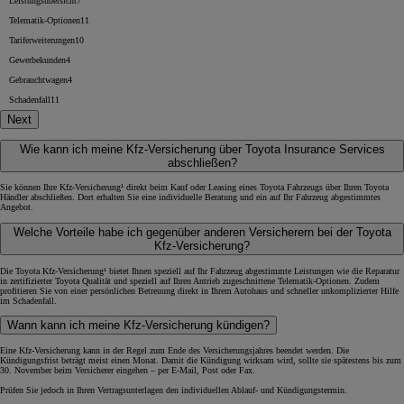
Leistungsübersicht
7
Telematik-Optionen
11
Tariferweiterungen
10
Gewerbekunden
4
Gebrauchtwagen
4
Schadenfall
11
Next
Wie kann ich meine Kfz-Versicherung über Toyota Insurance Services
abschließen?
Sie können Ihre Kfz-Versicherung¹ direkt beim Kauf oder Leasing eines Toyota Fahrzeugs über Ihren Toyota
Händler abschließen. Dort erhalten Sie eine individuelle Beratung und ein auf Ihr Fahrzeug abgestimmtes
Angebot.
Welche Vorteile habe ich gegenüber anderen Versicherern bei der Toyota
Kfz-Versicherung?
Die Toyota Kfz-Versicherung¹ bietet Ihnen speziell auf Ihr Fahrzeug abgestimmte Leistungen wie die Reparatur
in zertifizierter Toyota Qualität und speziell auf Ihren Antrieb zugeschnittene Telematik-Optionen. Zudem
profitieren Sie von einer persönlichen Betreuung direkt in Ihrem Autohaus und schneller unkomplizierter Hilfe
im Schadenfall.
Wann kann ich meine Kfz-Versicherung kündigen?
Eine Kfz-Versicherung kann in der Regel zum Ende des Versicherungsjahres beendet werden. Die
Kündigungsfrist beträgt meist einen Monat. Damit die Kündigung wirksam wird, sollte sie spätestens bis zum
30. November beim Versicherer eingehen – per E-Mail, Post oder Fax.
Prüfen Sie jedoch in Ihren Vertragsunterlagen den individuellen Ablauf- und Kündigungstermin.