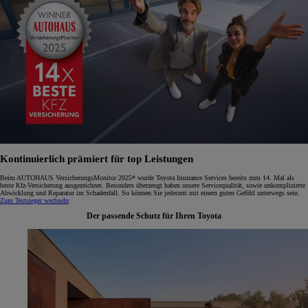
Kontinuierlich prämiert für top Leistungen
Beim AUTOHAUS VersicherungsMonitor 2025* wurde Toyota Insurance Services bereits zum 14. Mal als
beste Kfz-Versicherung ausgezeichnet. Besonders überzeugt haben unsere Servicequalität, sowie unkomplizierte
Abwicklung und Reparatur im Schadenfall. So können Sie jederzeit mit einem guten Gefühl unterwegs sein.
Zum Testsieger wechseln
Der passende Schutz für Ihren Toyota