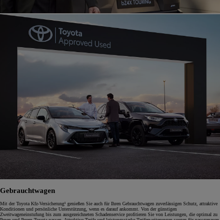
Gebrauchtwagen
Mit der Toyota Kfz-Versicherung¹ genießen Sie auch für Ihren Gebrauchtwagen zuverlässigen Schutz, attraktive
Konditionen und persönliche Unterstützung, wenn es darauf ankommt. Von der günstigen
Zweitwageneinstufung bis zum ausgezeichneten Schadenservice profitieren Sie von Leistungen, die optimal zu
Ihnen und Ihrem Toyota passen. Attraktive Tarife und leistungsstarke Tariferweiterungen sorgen für passgenauen