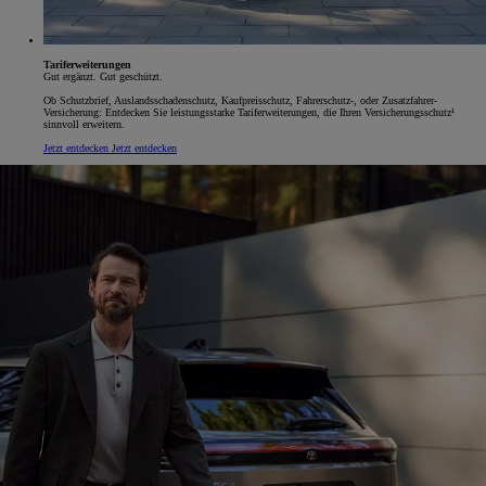
Tariferweiterungen
Gut ergänzt. Gut geschützt.
Ob Schutzbrief, Auslandsschadenschutz, Kaufpreisschutz, Fahrerschutz-, oder Zusatzfahrer-
Versicherung: Entdecken Sie leistungsstarke Tariferweiterungen, die Ihren Versicherungsschutz¹
sinnvoll erweitern.
Jetzt entdecken
Jetzt entdecken