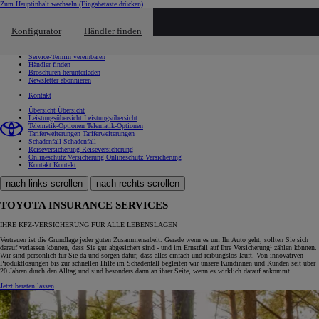
Zum Hauptinhalt wechseln
(Eingabetaste drücken)
Schnellzugriff
Klicken um das Reach-Out-Menü zu schließen
Konfigurator
Händler finden
Schnellzugriff
Probefahrt vereinbaren
Service-Termin vereinbaren
Händler finden
Broschüren herunterladen
Newsletter abonnieren
Kontakt
Übersicht
Übersicht
Leistungsübersicht
Leistungsübersicht
Telematik-Optionen
Telematik-Optionen
Tariferweiterungen
Tariferweiterungen
Schadenfall
Schadenfall
Reiseversicherung
Reiseversicherung
Onlineschutz Versicherung
Onlineschutz Versicherung
Kontakt
Kontakt
nach links scrollen
nach rechts scrollen
TOYOTA INSURANCE SERVICES
IHRE KFZ-VERSICHERUNG FÜR ALLE LEBENSLAGEN
Vertrauen ist die Grundlage jeder guten Zusammenarbeit. Gerade wenn es um Ihr Auto geht, sollten Sie sich
darauf verlassen können, dass Sie gut abgesichert sind - und im Ernstfall auf Ihre Versicherung¹ zählen können.
Wir sind persönlich für Sie da und sorgen dafür, dass alles einfach und reibungslos läuft. Von innovativen
Produktlösungen bis zur schnellen Hilfe im Schadenfall begleiten wir unsere Kundinnen und Kunden seit über
20 Jahren durch den Alltag und sind besonders dann an ihrer Seite, wenn es wirklich darauf ankommt.
Jetzt beraten lassen