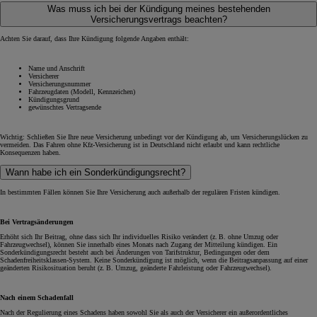
Was muss ich bei der Kündigung meines bestehenden
Versicherungsvertrags beachten?
Achten Sie darauf, dass Ihre Kündigung folgende Angaben enthält:
Name und Anschrift
Versicherer
Versicherungsnummer
Fahrzeugdaten (Modell, Kennzeichen)
Kündigungsgrund
gewünschtes Vertragsende
Wichtig: Schließen Sie Ihre neue Versicherung unbedingt vor der Kündigung ab, um Versicherungslücken zu
vermeiden. Das Fahren ohne Kfz-Versicherung ist in Deutschland nicht erlaubt und kann rechtliche
Konsequenzen haben.
Wann habe ich ein Sonderkündigungsrecht?
In bestimmten Fällen können Sie Ihre Versicherung auch außerhalb der regulären Fristen kündigen.
Bei Vertragsänderungen
Erhöht sich Ihr Beitrag, ohne dass sich Ihr individuelles Risiko verändert (z. B. ohne Umzug oder
Fahrzeugwechsel), können Sie innerhalb eines Monats nach Zugang der Mitteilung kündigen. Ein
Sonderkündigungsrecht besteht auch bei Änderungen von Tarifstruktur, Bedingungen oder dem
Schadenfreiheitsklassen-System. Keine Sonderkündigung ist möglich, wenn die Beitragsanpassung auf einer
geänderten Risikosituation beruht (z. B. Umzug, geänderte Fahrleistung oder Fahrzeugwechsel).
Nach einem Schadenfall
Nach der Regulierung eines Schadens haben sowohl Sie als auch der Versicherer ein außerordentliches