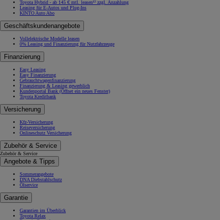
Toyota Hybrid - ab 145 € mtl. leasen¹² zzgl. Anzahlung
Leasing für E-Autos und Plug-Ins
KINTO Auto Abo
Geschäftskundenangebote
Vollelektrische Modelle leasen
0% Leasing und Finanzierung für Nutzfahrzeuge
Finanzierung
Easy Leasing
Easy Finanzierung
Gebrauchtwagenfinanzierung
Finanzierung & Leasing gewerblich
Kundenportal Bank
(Öffnet ein neues Fenster)
Toyota Kreditbank
Versicherung
Kfz-Versicherung
Reiseversicherung
Onlineschutz Versicherung
Zubehör & Service
Zubehör & Service
Angebote & Tipps
Sommerangebote
DNA Diebstahlschutz
Ölservice
Garantie
Garantien im Überblick
Toyota Relax