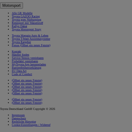
Motorsport
Alle GR Modelle
Toyota GAZOO Racing
Toyota goes Nürburgring
Rennsport mit Wasserstoff
Rallye Dakar
Toyota Motorsport Story
Toyota Magazin Auto & Leben
Toyota T-Mate Assistenzsysteme
Toyota Ratgeber
Presse
(Öffnet ein neues Fenster)
Kontakt
Händler finden
Service-Termin vereinbaren
Probefahrt vereinbaren
MyToyota App herunterladen
Barrierefreiheitserklärung
EU Data Act
Code of Conduct
(Öffnet ein neues Fenster)
(Öffnet ein neues Fenster)
(Öffnet ein neues Fenster)
(Öffnet ein neues Fenster)
(Öffnet ein neues Fenster)
(Öffnet ein neues Fenster)
(Öffnet ein neues Fenster)
Toyota Deutschland GmbH Copyright © 2026
Impressum
Datenschutz
Rechtliche Hinweise
Cookie-Einstellungen / Widerruf