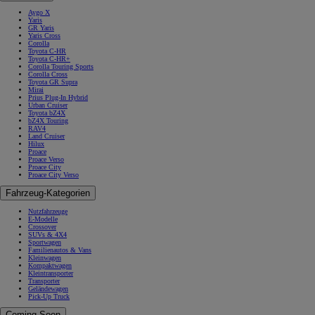
Aygo X
Yaris
GR Yaris
Yaris Cross
Corolla
Toyota C-HR
Toyota C-HR+
Corolla Touring Sports
Corolla Cross
Toyota GR Supra
Mirai
Prius Plug-In Hybrid
Urban Cruiser
Toyota bZ4X
bZ4X Touring
RAV4
Land Cruiser
Hilux
Proace
Proace Verso
Proace City
Proace City Verso
Fahrzeug-Kategorien
Nutzfahrzeuge
E-Modelle
Crossover
SUVs & 4X4
Sportwagen
Familienautos & Vans
Kleinwagen
Kompaktwagen
Kleintransporter
Transporter
Geländewagen
Pick-Up Truck
Coming Soon