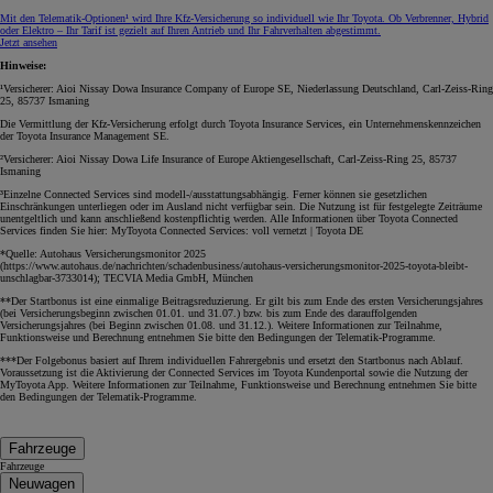
Mit den Telematik-Optionen¹ wird Ihre Kfz‑Versicherung so individuell wie Ihr Toyota. Ob Verbrenner, Hybrid
oder Elektro – Ihr Tarif ist gezielt auf Ihren Antrieb und Ihr Fahrverhalten abgestimmt.
Jetzt ansehen
Hinweise:
¹Versicherer: Aioi Nissay Dowa Insurance Company of Europe SE, Niederlassung Deutschland, Carl-Zeiss-Ring
25, 85737 Ismaning
Die Vermittlung der Kfz-Versicherung erfolgt durch Toyota Insurance Services, ein Unternehmenskennzeichen
der Toyota Insurance Management SE.
²Versicherer: Aioi Nissay Dowa Life Insurance of Europe Aktiengesellschaft, Carl-Zeiss-Ring 25, 85737
Ismaning
³Einzelne Connected Services sind modell-/ausstattungsabhängig. Ferner können sie gesetzlichen
Einschränkungen unterliegen oder im Ausland nicht verfügbar sein. Die Nutzung ist für festgelegte Zeiträume
unentgeltlich und kann anschließend kostenpflichtig werden. Alle Informationen über Toyota Connected
Services finden Sie hier: MyToyota Connected Services: voll vernetzt | Toyota DE
*Quelle: Autohaus Versicherungsmonitor 2025
(https://www.autohaus.de/nachrichten/schadenbusiness/autohaus-versicherungsmonitor-2025-toyota-bleibt-
unschlagbar-3733014); TECVIA Media GmbH, München
**Der Startbonus ist eine einmalige Beitragsreduzierung. Er gilt bis zum Ende des ersten Versicherungsjahres
(bei Versicherungsbeginn zwischen 01.01. und 31.07.) bzw. bis zum Ende des darauffolgenden
Versicherungsjahres (bei Beginn zwischen 01.08. und 31.12.). Weitere Informationen zur Teilnahme,
Funktionsweise und Berechnung entnehmen Sie bitte den Bedingungen der Telematik-Programme.
***Der Folgebonus basiert auf Ihrem individuellen Fahrergebnis und ersetzt den Startbonus nach Ablauf.
Voraussetzung ist die Aktivierung der Connected Services im Toyota Kundenportal sowie die Nutzung der
MyToyota App. Weitere Informationen zur Teilnahme, Funktionsweise und Berechnung entnehmen Sie bitte
den Bedingungen der Telematik-Programme.
Fahrzeuge
Fahrzeuge
Neuwagen