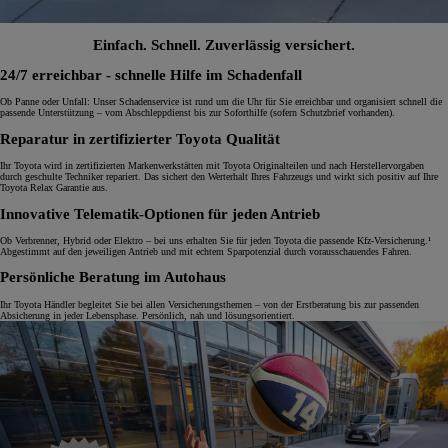
Einfach. Schnell. Zuverlässig versichert.
24/7 erreichbar - schnelle Hilfe im Schadenfall
Ob Panne oder Unfall: Unser Schadenservice ist rund um die Uhr für Sie erreichbar und organisiert schnell die
passende Unterstützung – vom Abschleppdienst bis zur Soforthilfe (sofern Schutzbrief vorhanden).
Reparatur in zertifizierter Toyota Qualität
Ihr Toyota wird in zertifizierten Markenwerkstätten mit Toyota Originalteilen und nach Herstellervorgaben
durch geschulte Techniker repariert. Das sichert den Werterhalt Ihres Fahrzeugs und wirkt sich positiv auf Ihre
Toyota Relax Garantie aus.
Innovative Telematik-Optionen für jeden Antrieb
Ob Verbrenner, Hybrid oder Elektro – bei uns erhalten Sie für jeden Toyota die passende Kfz-Versicherung.¹
Abgestimmt auf den jeweiligen Antrieb und mit echtem Sparpotenzial durch vorausschauendes Fahren.
Persönliche Beratung im Autohaus
Ihr Toyota Händler begleitet Sie bei allen Versicherungsthemen – von der Erstberatung bis zur passenden
Absicherung in jeder Lebensphase. Persönlich, nah und lösungsorientiert.