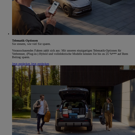
Telematik-Optionen
Sie steuern, wie viel Sie sparen.
Vorausschauendes Fahren zahlt sich aus: Mit unseren einzigartigen Telematik-Optionen für
Verbrenner, (Plug-in-) Hybrid und vollelektrische Modelle können Sie bis zu 25 %*** auf Ihren
Beitrag sparen.
Jetzt entdecken
Jetzt entdecken