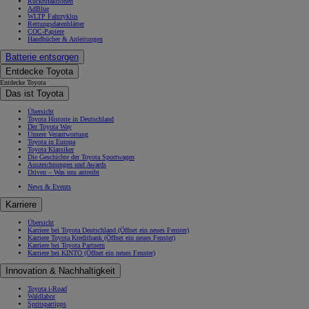
Rückrufaktionen
AdBlue
WLTP Fahrzyklus
Rettungsdatenblätter
COC-Papiere
Handbücher & Anleitungen
Batterie entsorgen
Entdecke Toyota
Entdecke Toyota
Das ist Toyota
Übersicht
Toyota Historie in Deutschland
Der Toyota Way
Unsere Verantwortung
Toyota in Europa
Toyota Klassiker
Die Geschichte der Toyota Sportwagen
Auszeichnungen und Awards
Driven – Was uns antreibt
News & Events
Karriere
Übersicht
Karriere bei Toyota Deutschland
(Öffnet ein neues Fenster)
Karriere Toyota Kreditbank
(Öffnet ein neues Fenster)
Karriere bei Toyota Partnern
Karriere bei KINTO
(Öffnet ein neues Fenster)
Innovation & Nachhaltigkeit
Toyota i-Road
Waldlabor
Spritspartipps