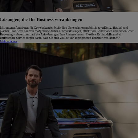
Lösungen, die Ihr Business voranbringen
Mit unseren Angeboten für Gewerbekunden bleibt Ihre Unternehmensmobilität zuverlässig, flexibel und
planbar. Profitieren Sie von maßgeschneiderten Fuhrparklösungen, attraktiven Konditionen und persönlicher
Betreuung – abgestimmt auf die Anforderungen Ihres Unternehmens. Flexible Tarifmodelle und ein
umfassender Service sorgen dafür, dass Sie sich voll auf Ihr Tagesgeschäft konzentrieren können.¹
Mehr erfahren