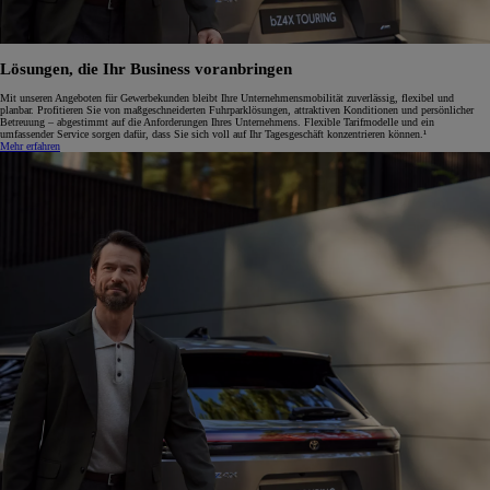
Lösungen, die Ihr Business voranbringen
Mit unseren Angeboten für Gewerbekunden bleibt Ihre Unternehmensmobilität zuverlässig, flexibel und
planbar. Profitieren Sie von maßgeschneiderten Fuhrparklösungen, attraktiven Konditionen und persönlicher
Betreuung – abgestimmt auf die Anforderungen Ihres Unternehmens. Flexible Tarifmodelle und ein
umfassender Service sorgen dafür, dass Sie sich voll auf Ihr Tagesgeschäft konzentrieren können.¹
Mehr erfahren