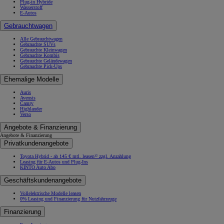
Plug-in Hybride
Wasserstoff
E-Autos
Gebrauchtwagen
Alle Gebrauchtwagen
Gebrauchte SUVs
Gebrauchte Kleinwagen
Gebrauchte Kombis
Gebrauchte Geländewagen
Gebrauchte Pick-Ups
Ehemalige Modelle
Auris
Avensis
Camry
Highlander
Verso
Angebote & Finanzierung
Angebote & Finanzierung
Privatkundenangebote
Toyota Hybrid - ab 145 € mtl. leasen¹² zzgl. Anzahlung
Leasing für E-Autos und Plug-Ins
KINTO Auto Abo
Geschäftskundenangebote
Vollelektrische Modelle leasen
0% Leasing und Finanzierung für Nutzfahrzeuge
Finanzierung