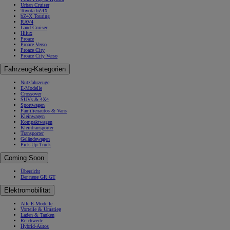
Urban Cruiser
Toyota bZ4X
bZ4X Touring
RAV4
Land Cruiser
Hilux
Proace
Proace Verso
Proace City
Proace City Verso
Fahrzeug-Kategorien
Nutzfahrzeuge
E-Modelle
Crossover
SUVs & 4X4
Sportwagen
Familienautos & Vans
Kleinwagen
Kompaktwagen
Kleintransporter
Transporter
Geländewagen
Pick-Up Truck
Coming Soon
Übersicht
Der neue GR GT
Elektromobilität
Alle E-Modelle
Vorteile & Umstieg
Laden & Tanken
Reichweite
Hybrid-Autos