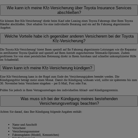
Wie kann ich meine Kfz-Versicherung über Toyota Insurance Services
abschließen?
Sie können Ihre Kfz-Versicherung¹ direkt beim Kauf oder Leasing eines Toyota Fahrzeugs über Ihren Toyota
Händler abschließen. Dort erhalten Sie eine individuelle Beratung und ein auf Ihr Fahrzeug abgestimmtes
Angebot.
Welche Vorteile habe ich gegenüber anderen Versicherern bei der Toyota
Kfz-Versicherung?
Die Toyota Kfz-Versicherung¹ bietet Ihnen speziell auf Ihr Fahrzeug abgestimmte Leistungen wie die Reparatur
in zertifizierter Toyota Qualität und speziell auf Ihren Antrieb zugeschnittene Telematik-Optionen. Zudem
profitieren Sie von einer persönlichen Betreuung direkt in Ihrem Autohaus und schneller unkomplizierter Hilfe
im Schadenfall.
Wann kann ich meine Kfz-Versicherung kündigen?
Eine Kfz-Versicherung kann in der Regel zum Ende des Versicherungsjahres beendet werden. Die
Kündigungsfrist beträgt meist einen Monat. Damit die Kündigung wirksam wird, sollte sie spätestens bis zum
30. November beim Versicherer eingehen – per E-Mail, Post oder Fax.
Prüfen Sie jedoch in Ihren Vertragsunterlagen den individuellen Ablauf- und Kündigungstermin.
Was muss ich bei der Kündigung meines bestehenden
Versicherungsvertrags beachten?
Achten Sie darauf, dass Ihre Kündigung folgende Angaben enthält:
Name und Anschrift
Versicherer
Versicherungsnummer
Fahrzeugdaten (Modell, Kennzeichen)