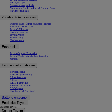
MyToyota App
Bluetooth Kompabilität
Nachrüstung Apple CarPlay & Android Auto
Navigationsupdates
Zubehör & Accessories
Zubehör Shop
(Öffnet ein neues Fenster)
Broschüren & Preislisten
Toyota Wallboxen
Camping-Zubehör
Toyota Protect
Standheizung
Marderabwehr
Ersatzteile
Toyota Original Ersatzteile
Toyota Windschutzscheiben-Reparatur
Motoröl
Fahrzeuginformationen
Serviceliteratur
Altfahrzeugverwertung
Rückrufaktionen
AdBlue
WLTP Fahrzyklus
Rettungsdatenblätter
COC-Papiere
Handbücher & Anleitungen
Batterie entsorgen
Entdecke Toyota
Entdecke Toyota
Das ist Toyota