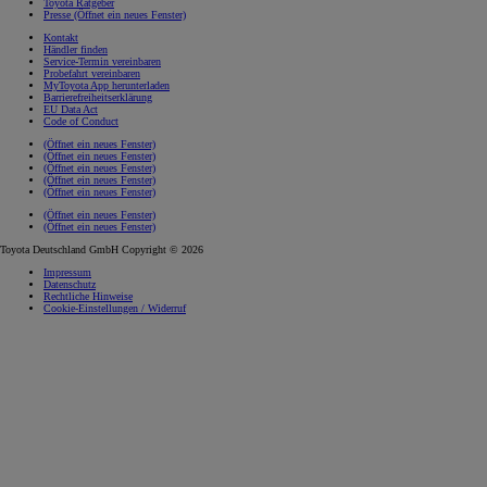
Toyota Ratgeber
Presse
(Öffnet ein neues Fenster)
Kontakt
Händler finden
Service-Termin vereinbaren
Probefahrt vereinbaren
MyToyota App herunterladen
Barrierefreiheitserklärung
EU Data Act
Code of Conduct
(Öffnet ein neues Fenster)
(Öffnet ein neues Fenster)
(Öffnet ein neues Fenster)
(Öffnet ein neues Fenster)
(Öffnet ein neues Fenster)
(Öffnet ein neues Fenster)
(Öffnet ein neues Fenster)
Toyota Deutschland GmbH Copyright © 2026
Impressum
Datenschutz
Rechtliche Hinweise
Cookie-Einstellungen / Widerruf