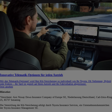
Innovative Telematik-Optionen für jeden Antrieb
Mit den Telematik-Optionen¹ wird Ihre Kfz‑Versicherung so individuell wie Ihr Toyota. Ob Verbrenner, Hybrid
oder Elektro – Ihr Tarif ist gezielt auf Ihren Antrieb und Ihr Fahrverhalten abgestimmt.
Jetzt ansehen
Hinweise:
¹Versicherer: Aioi Nissay Dowa Insurance Company of Europe SE, Niederlassung Deutschland, Carl-Zeiss-Ring
25, 85737 Ismaning
Die Vermittlung der Kfz-Versicherung erfolgt durch Toyota Insurance Services, ein Unternehmenskennzeichen
der Toyota Insurance Management SE.