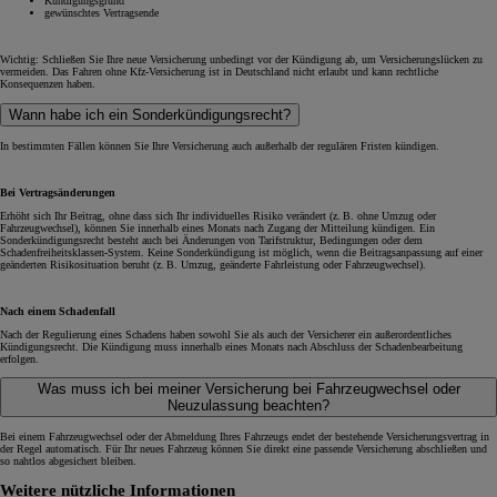
Kündigungsgrund
gewünschtes Vertragsende
Wichtig: Schließen Sie Ihre neue Versicherung unbedingt vor der Kündigung ab, um Versicherungslücken zu
vermeiden. Das Fahren ohne Kfz-Versicherung ist in Deutschland nicht erlaubt und kann rechtliche
Konsequenzen haben.
Wann habe ich ein Sonderkündigungsrecht?
In bestimmten Fällen können Sie Ihre Versicherung auch außerhalb der regulären Fristen kündigen.
Bei Vertragsänderungen
Erhöht sich Ihr Beitrag, ohne dass sich Ihr individuelles Risiko verändert (z. B. ohne Umzug oder
Fahrzeugwechsel), können Sie innerhalb eines Monats nach Zugang der Mitteilung kündigen. Ein
Sonderkündigungsrecht besteht auch bei Änderungen von Tarifstruktur, Bedingungen oder dem
Schadenfreiheitsklassen-System. Keine Sonderkündigung ist möglich, wenn die Beitragsanpassung auf einer
geänderten Risikosituation beruht (z. B. Umzug, geänderte Fahrleistung oder Fahrzeugwechsel).
Nach einem Schadenfall
Nach der Regulierung eines Schadens haben sowohl Sie als auch der Versicherer ein außerordentliches
Kündigungsrecht. Die Kündigung muss innerhalb eines Monats nach Abschluss der Schadenbearbeitung
erfolgen.
Was muss ich bei meiner Versicherung bei Fahrzeugwechsel oder
Neuzulassung beachten?
Bei einem Fahrzeugwechsel oder der Abmeldung Ihres Fahrzeugs endet der bestehende Versicherungsvertrag in
der Regel automatisch. Für Ihr neues Fahrzeug können Sie direkt eine passende Versicherung abschließen und
so nahtlos abgesichert bleiben.
Weitere nützliche Informationen