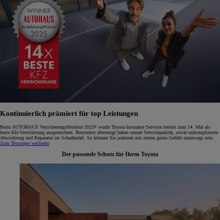
Kontinuierlich prämiert für top Leistungen
Beim AUTOHAUS VersicherungsMonitor 2025* wurde Toyota Insurance Services bereits zum 14. Mal als
beste Kfz-Versicherung ausgezeichnet. Besonders überzeugt haben unsere Servicequalität, sowie unkomplizierte
Abwicklung und Reparatur im Schadenfall. So können Sie jederzeit mit einem guten Gefühl unterwegs sein.
Zum Testsieger wechseln
Der passende Schutz für Ihren Toyota