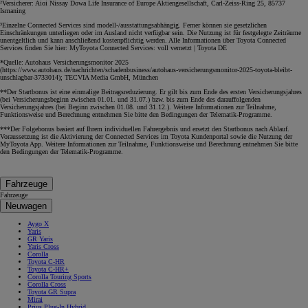
²Versicherer: Aioi Nissay Dowa Life Insurance of Europe Aktiengesellschaft, Carl-Zeiss-Ring 25, 85737
Ismaning
³Einzelne Connected Services sind modell-/ausstattungsabhängig. Ferner können sie gesetzlichen
Einschränkungen unterliegen oder im Ausland nicht verfügbar sein. Die Nutzung ist für festgelegte Zeiträume
unentgeltlich und kann anschließend kostenpflichtig werden. Alle Informationen über Toyota Connected
Services finden Sie hier: MyToyota Connected Services: voll vernetzt | Toyota DE
*Quelle: Autohaus Versicherungsmonitor 2025
(https://www.autohaus.de/nachrichten/schadenbusiness/autohaus-versicherungsmonitor-2025-toyota-bleibt-
unschlagbar-3733014); TECVIA Media GmbH, München
**Der Startbonus ist eine einmalige Beitragsreduzierung. Er gilt bis zum Ende des ersten Versicherungsjahres
(bei Versicherungsbeginn zwischen 01.01. und 31.07.) bzw. bis zum Ende des darauffolgenden
Versicherungsjahres (bei Beginn zwischen 01.08. und 31.12.). Weitere Informationen zur Teilnahme,
Funktionsweise und Berechnung entnehmen Sie bitte den Bedingungen der Telematik-Programme.
***Der Folgebonus basiert auf Ihrem individuellen Fahrergebnis und ersetzt den Startbonus nach Ablauf.
Voraussetzung ist die Aktivierung der Connected Services im Toyota Kundenportal sowie die Nutzung der
MyToyota App. Weitere Informationen zur Teilnahme, Funktionsweise und Berechnung entnehmen Sie bitte
den Bedingungen der Telematik-Programme.
Fahrzeuge
Fahrzeuge
Neuwagen
Aygo X
Yaris
GR Yaris
Yaris Cross
Corolla
Toyota C-HR
Toyota C-HR+
Corolla Touring Sports
Corolla Cross
Toyota GR Supra
Mirai
Prius Plug-In Hybrid