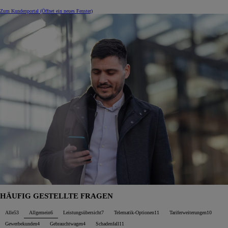
Zum Kundenportal
(Öffnet ein neues Fenster)
HÄUFIG GESTELLTE FRAGEN
Alle
53
Allgemein
6
Leistungsübersicht
7
Telematik-Optionen
11
Tariferweiterungen
10
Gewerbekunden
4
Gebrauchtwagen
4
Schadenfall
11