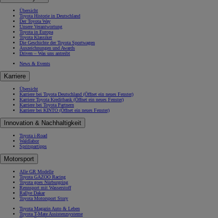
Übersicht
Toyota Historie in Deutschland
Der Toyota Way
Unsere Verantwortung
Toyota in Europa
Toyota Klassiker
Die Geschichte der Toyota Sportwagen
Auszeichnungen und Awards
Driven – Was uns antreibt
News & Events
Karriere
Übersicht
Karriere bei Toyota Deutschland
(Öffnet ein neues Fenster)
Karriere Toyota Kreditbank
(Öffnet ein neues Fenster)
Karriere bei Toyota Partnern
Karriere bei KINTO
(Öffnet ein neues Fenster)
Innovation & Nachhaltigkeit
Toyota i-Road
Waldlabor
Spritspartipps
Motorsport
Alle GR Modelle
Toyota GAZOO Racing
Toyota goes Nürburgring
Rennsport mit Wasserstoff
Rallye Dakar
Toyota Motorsport Story
Toyota Magazin Auto & Leben
Toyota T-Mate Assistenzsysteme