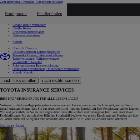
Zum Hauptinhalt wechseln
(Eingabetaste drücken)
Schnellzugriff
Klicken um das Reach-Out-Menü zu schließen
Konfigurator
Händler finden
Schnellzugriff
Probefahrt vereinbaren
Service-Termin vereinbaren
Händler finden
Broschüren herunterladen
Newsletter abonnieren
Kontakt
Übersicht
Übersicht
Leistungsübersicht
Leistungsübersicht
Telematik-Optionen
Telematik-Optionen
Tariferweiterungen
Tariferweiterungen
Schadenfall
Schadenfall
Reiseversicherung
Reiseversicherung
Onlineschutz Versicherung
Onlineschutz Versicherung
Kontakt
Kontakt
nach links scrollen
nach rechts scrollen
TOYOTA INSURANCE SERVICES
IHRE KFZ-VERSICHERUNG FÜR ALLE LEBENSLAGEN
Vertrauen ist die Grundlage jeder guten Zusammenarbeit. Gerade wenn es um Ihr Auto geht, sollten Sie sich
darauf verlassen können, dass Sie gut abgesichert sind - und im Ernstfall auf Ihre Versicherung¹ zählen können.
Wir sind persönlich für Sie da und sorgen dafür, dass alles einfach und reibungslos läuft. Von innovativen
Produktlösungen bis zur schnellen Hilfe im Schadenfall begleiten wir unsere Kundinnen und Kunden seit über
20 Jahren durch den Alltag und sind besonders dann an ihrer Seite, wenn es wirklich darauf ankommt.
Jetzt beraten lassen