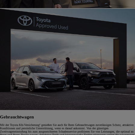
Gebrauchtwagen
Mit der Toyota Kfz-Versicherung¹ genießen Sie auch für Ihren Gebrauchtwagen zuverlässigen Schutz, attraktive
Konditionen und persönliche Unterstützung, wenn es darauf ankommt. Von der günstigen
Zweitwageneinstufung bis zum ausgezeichneten Schadenservice profitieren Sie von Leistungen, die optimal zu
Ihnen und Ihrem Toyota passen. Attraktive Tarife und leistungsstarke Tariferweiterungen sorgen für passgenauen