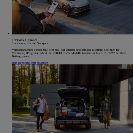
Telematik-Optionen
Sie steuern, wie viel Sie sparen.
Vorausschauendes Fahren zahlt sich aus: Mit unseren einzigartigen Telematik-Optionen für
Verbrenner, (Plug-in-) Hybrid und vollelektrische Modelle können Sie bis zu 25 %*** auf Ihren
Beitrag sparen.
Jetzt entdecken
Jetzt entdecken