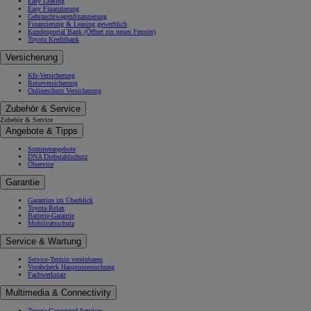
Easy Leasing
Easy Finanzierung
Gebrauchtwagenfinanzierung
Finanzierung & Leasing gewerblich
Kundenportal Bank
(Öffnet ein neues Fenster)
Toyota Kreditbank
Versicherung
Kfz-Versicherung
Reiseversicherung
Onlineschutz Versicherung
Zubehör & Service
Zubehör & Service
Angebote & Tipps
Sommerangebote
DNA Diebstahlschutz
Ölservice
Garantie
Garantien im Überblick
Toyota Relax
Batterie-Garantie
Mobilitätsschutz
Service & Wartung
Service-Termin vereinbaren
Vorabcheck Hauptuntersuchung
Fachwerkstatt
Multimedia & Connectivity
Toyota Connected Services