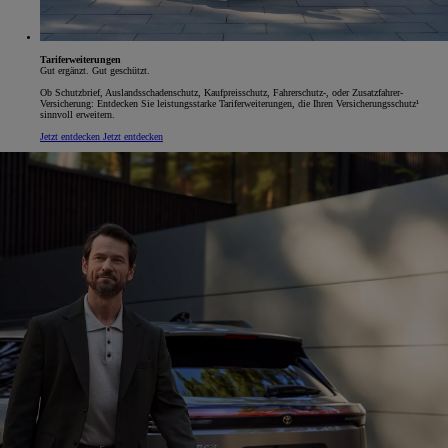
Tariferweiterungen
Gut ergänzt. Gut geschützt.
Ob Schutzbrief, Auslandsschadenschutz, Kaufpreisschutz, Fahrerschutz-, oder Zusatzfahrer-
Versicherung: Entdecken Sie leistungsstarke Tariferweiterungen, die Ihren Versicherungsschutz¹
sinnvoll erweitern.
Jetzt entdecken
Jetzt entdecken