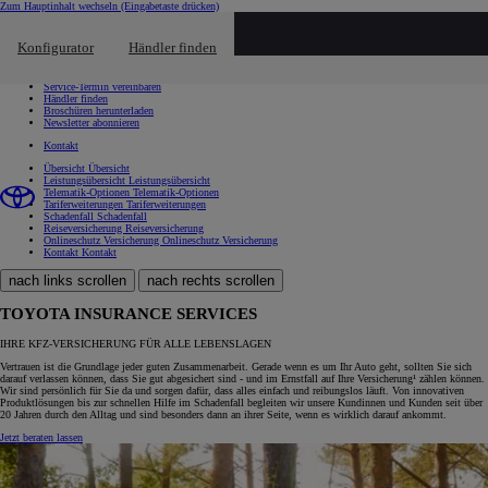
Zum Hauptinhalt wechseln
(Eingabetaste drücken)
Schnellzugriff
Klicken um das Reach-Out-Menü zu schließen
Konfigurator
Händler finden
Schnellzugriff
Probefahrt vereinbaren
Service-Termin vereinbaren
Händler finden
Broschüren herunterladen
Newsletter abonnieren
Kontakt
Übersicht
Übersicht
Leistungsübersicht
Leistungsübersicht
Telematik-Optionen
Telematik-Optionen
Tariferweiterungen
Tariferweiterungen
Schadenfall
Schadenfall
Reiseversicherung
Reiseversicherung
Onlineschutz Versicherung
Onlineschutz Versicherung
Kontakt
Kontakt
nach links scrollen
nach rechts scrollen
TOYOTA INSURANCE SERVICES
IHRE KFZ-VERSICHERUNG FÜR ALLE LEBENSLAGEN
Vertrauen ist die Grundlage jeder guten Zusammenarbeit. Gerade wenn es um Ihr Auto geht, sollten Sie sich
darauf verlassen können, dass Sie gut abgesichert sind - und im Ernstfall auf Ihre Versicherung¹ zählen können.
Wir sind persönlich für Sie da und sorgen dafür, dass alles einfach und reibungslos läuft. Von innovativen
Produktlösungen bis zur schnellen Hilfe im Schadenfall begleiten wir unsere Kundinnen und Kunden seit über
20 Jahren durch den Alltag und sind besonders dann an ihrer Seite, wenn es wirklich darauf ankommt.
Jetzt beraten lassen