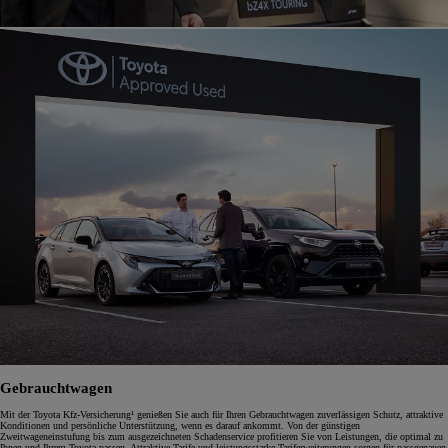
Gebrauchtwagen
Mit der Toyota Kfz-Versicherung¹ genießen Sie auch für Ihren Gebrauchtwagen zuverlässigen Schutz, attraktive
Konditionen und persönliche Unterstützung, wenn es darauf ankommt. Von der günstigen
Zweitwageneinstufung bis zum ausgezeichneten Schadenservice profitieren Sie von Leistungen, die optimal zu
Ihnen und Ihrem Toyota passen. Attraktive Tarife und leistungsstarke Tariferweiterungen sorgen für passgenauen