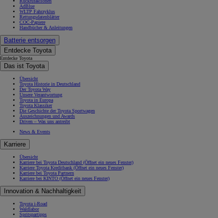
Rückrufaktionen
AdBlue
WLTP Fahrzyklus
Rettungsdatenblätter
COC-Papiere
Handbücher & Anleitungen
Batterie entsorgen
Entdecke Toyota
Entdecke Toyota
Das ist Toyota
Übersicht
Toyota Historie in Deutschland
Der Toyota Way
Unsere Verantwortung
Toyota in Europa
Toyota Klassiker
Die Geschichte der Toyota Sportwagen
Auszeichnungen und Awards
Driven – Was uns antreibt
News & Events
Karriere
Übersicht
Karriere bei Toyota Deutschland
(Öffnet ein neues Fenster)
Karriere Toyota Kreditbank
(Öffnet ein neues Fenster)
Karriere bei Toyota Partnern
Karriere bei KINTO
(Öffnet ein neues Fenster)
Innovation & Nachhaltigkeit
Toyota i-Road
Waldlabor
Spritspartipps