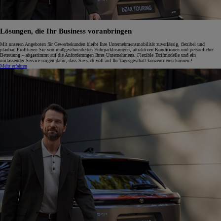
Lösungen, die Ihr Business voranbringen
Mit unseren Angeboten für Gewerbekunden bleibt Ihre Unternehmensmobilität zuverlässig, flexibel und
planbar. Profitieren Sie von maßgeschneiderten Fuhrparklösungen, attraktiven Konditionen und persönlicher
Betreuung – abgestimmt auf die Anforderungen Ihres Unternehmens. Flexible Tarifmodelle und ein
umfassender Service sorgen dafür, dass Sie sich voll auf Ihr Tagesgeschäft konzentrieren können.¹
Mehr erfahren