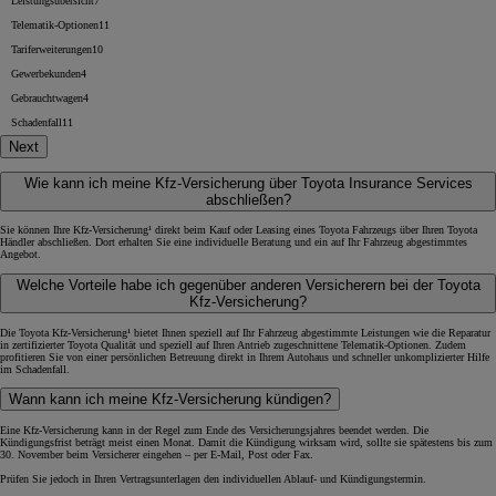
Leistungsübersicht
7
Telematik-Optionen
11
Tariferweiterungen
10
Gewerbekunden
4
Gebrauchtwagen
4
Schadenfall
11
Next
Wie kann ich meine Kfz-Versicherung über Toyota Insurance Services
abschließen?
Sie können Ihre Kfz-Versicherung¹ direkt beim Kauf oder Leasing eines Toyota Fahrzeugs über Ihren Toyota
Händler abschließen. Dort erhalten Sie eine individuelle Beratung und ein auf Ihr Fahrzeug abgestimmtes
Angebot.
Welche Vorteile habe ich gegenüber anderen Versicherern bei der Toyota
Kfz-Versicherung?
Die Toyota Kfz-Versicherung¹ bietet Ihnen speziell auf Ihr Fahrzeug abgestimmte Leistungen wie die Reparatur
in zertifizierter Toyota Qualität und speziell auf Ihren Antrieb zugeschnittene Telematik-Optionen. Zudem
profitieren Sie von einer persönlichen Betreuung direkt in Ihrem Autohaus und schneller unkomplizierter Hilfe
im Schadenfall.
Wann kann ich meine Kfz-Versicherung kündigen?
Eine Kfz-Versicherung kann in der Regel zum Ende des Versicherungsjahres beendet werden. Die
Kündigungsfrist beträgt meist einen Monat. Damit die Kündigung wirksam wird, sollte sie spätestens bis zum
30. November beim Versicherer eingehen – per E-Mail, Post oder Fax.
Prüfen Sie jedoch in Ihren Vertragsunterlagen den individuellen Ablauf- und Kündigungstermin.