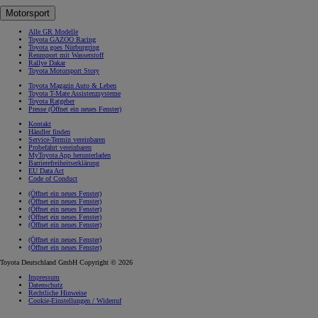
Motorsport
Alle GR Modelle
Toyota GAZOO Racing
Toyota goes Nürburgring
Rennsport mit Wasserstoff
Rallye Dakar
Toyota Motorsport Story
Toyota Magazin Auto & Leben
Toyota T-Mate Assistenzsysteme
Toyota Ratgeber
Presse
(Öffnet ein neues Fenster)
Kontakt
Händler finden
Service-Termin vereinbaren
Probefahrt vereinbaren
MyToyota App herunterladen
Barrierefreiheitserklärung
EU Data Act
Code of Conduct
(Öffnet ein neues Fenster)
(Öffnet ein neues Fenster)
(Öffnet ein neues Fenster)
(Öffnet ein neues Fenster)
(Öffnet ein neues Fenster)
(Öffnet ein neues Fenster)
(Öffnet ein neues Fenster)
Toyota Deutschland GmbH Copyright © 2026
Impressum
Datenschutz
Rechtliche Hinweise
Cookie-Einstellungen / Widerruf