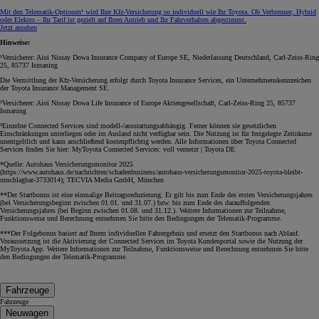
Mit den Telematik-Optionen¹ wird Ihre Kfz‑Versicherung so individuell wie Ihr Toyota. Ob Verbrenner, Hybrid
oder Elektro – Ihr Tarif ist gezielt auf Ihren Antrieb und Ihr Fahrverhalten abgestimmt.
Jetzt ansehen
Hinweise:
¹Versicherer: Aioi Nissay Dowa Insurance Company of Europe SE, Niederlassung Deutschland, Carl-Zeiss-Ring
25, 85737 Ismaning
Die Vermittlung der Kfz-Versicherung erfolgt durch Toyota Insurance Services, ein Unternehmenskennzeichen
der Toyota Insurance Management SE.
²Versicherer: Aioi Nissay Dowa Life Insurance of Europe Aktiengesellschaft, Carl-Zeiss-Ring 25, 85737
Ismaning
³Einzelne Connected Services sind modell-/ausstattungsabhängig. Ferner können sie gesetzlichen
Einschränkungen unterliegen oder im Ausland nicht verfügbar sein. Die Nutzung ist für festgelegte Zeiträume
unentgeltlich und kann anschließend kostenpflichtig werden. Alle Informationen über Toyota Connected
Services finden Sie hier: MyToyota Connected Services: voll vernetzt | Toyota DE
*Quelle: Autohaus Versicherungsmonitor 2025
(https://www.autohaus.de/nachrichten/schadenbusiness/autohaus-versicherungsmonitor-2025-toyota-bleibt-
unschlagbar-3733014); TECVIA Media GmbH, München
**Der Startbonus ist eine einmalige Beitragsreduzierung. Er gilt bis zum Ende des ersten Versicherungsjahres
(bei Versicherungsbeginn zwischen 01.01. und 31.07.) bzw. bis zum Ende des darauffolgenden
Versicherungsjahres (bei Beginn zwischen 01.08. und 31.12.). Weitere Informationen zur Teilnahme,
Funktionsweise und Berechnung entnehmen Sie bitte den Bedingungen der Telematik-Programme.
***Der Folgebonus basiert auf Ihrem individuellen Fahrergebnis und ersetzt den Startbonus nach Ablauf.
Voraussetzung ist die Aktivierung der Connected Services im Toyota Kundenportal sowie die Nutzung der
MyToyota App. Weitere Informationen zur Teilnahme, Funktionsweise und Berechnung entnehmen Sie bitte
den Bedingungen der Telematik-Programme.
Fahrzeuge
Fahrzeuge
Neuwagen