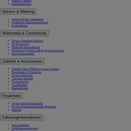
Batterie-Garantie
Mobilitätsschutz
Service & Wartung
Service-Termin vereinbaren
Vorabcheck Hauptuntersuchung
Fachwerkstatt
Multimedia & Connectivity
Toyota Connected Services
MyToyota App
Bluetooth Kompabilität
Nachrüstung Apple CarPlay & Android Auto
Navigationsupdates
Zubehör & Accessories
Zubehör Shop
(Öffnet ein neues Fenster)
Broschüren & Preislisten
Toyota Wallboxen
Camping-Zubehör
Toyota Protect
Standheizung
Marderabwehr
Ersatzteile
Toyota Original Ersatzteile
Toyota Windschutzscheiben-Reparatur
Motoröl
Fahrzeuginformationen
Serviceliteratur
Altfahrzeugverwertung