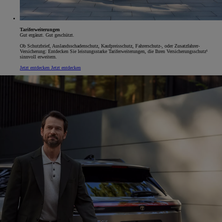
Tariferweiterungen
Gut ergänzt. Gut geschützt.
Ob Schutzbrief, Auslandsschadenschutz, Kaufpreisschutz, Fahrerschutz-, oder Zusatzfahrer-
Versicherung: Entdecken Sie leistungsstarke Tariferweiterungen, die Ihren Versicherungsschutz¹
sinnvoll erweitern.
Jetzt entdecken
Jetzt entdecken