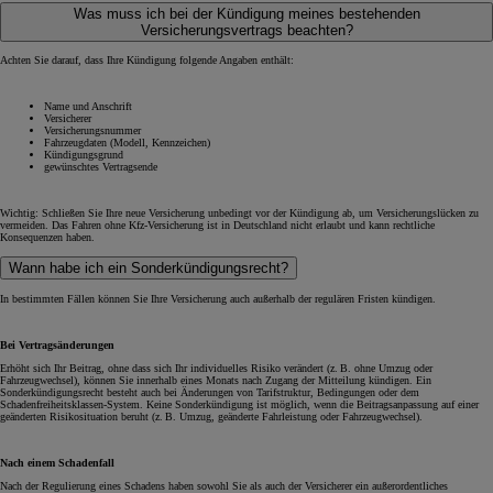
Was muss ich bei der Kündigung meines bestehenden
Versicherungsvertrags beachten?
Achten Sie darauf, dass Ihre Kündigung folgende Angaben enthält:
Name und Anschrift
Versicherer
Versicherungsnummer
Fahrzeugdaten (Modell, Kennzeichen)
Kündigungsgrund
gewünschtes Vertragsende
Wichtig: Schließen Sie Ihre neue Versicherung unbedingt vor der Kündigung ab, um Versicherungslücken zu
vermeiden. Das Fahren ohne Kfz-Versicherung ist in Deutschland nicht erlaubt und kann rechtliche
Konsequenzen haben.
Wann habe ich ein Sonderkündigungsrecht?
In bestimmten Fällen können Sie Ihre Versicherung auch außerhalb der regulären Fristen kündigen.
Bei Vertragsänderungen
Erhöht sich Ihr Beitrag, ohne dass sich Ihr individuelles Risiko verändert (z. B. ohne Umzug oder
Fahrzeugwechsel), können Sie innerhalb eines Monats nach Zugang der Mitteilung kündigen. Ein
Sonderkündigungsrecht besteht auch bei Änderungen von Tarifstruktur, Bedingungen oder dem
Schadenfreiheitsklassen-System. Keine Sonderkündigung ist möglich, wenn die Beitragsanpassung auf einer
geänderten Risikosituation beruht (z. B. Umzug, geänderte Fahrleistung oder Fahrzeugwechsel).
Nach einem Schadenfall
Nach der Regulierung eines Schadens haben sowohl Sie als auch der Versicherer ein außerordentliches