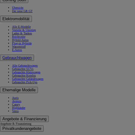
Übersicht
Der neue GR GT
Elektromobilität
Alle E-Modelle
Vorteile & Umstieg
Laden & Tanken
Reichweite
Hybrid-Autos
Plug-in Hybride
Wasserstoff
E-Autos
Gebrauchtwagen
Alle Gebrauchtwagen
Gebrauchte SUVs
Gebrauchte Kleinwagen
Gebrauchte Kombis
Gebrauchte Geländewagen
Gebrauchte Pick-Ups
Ehemalige Modelle
Auris
Avensis
Camry
Highlander
Verso
Angebote & Finanzierung
Angebote & Finanzierung
Privatkundenangebote