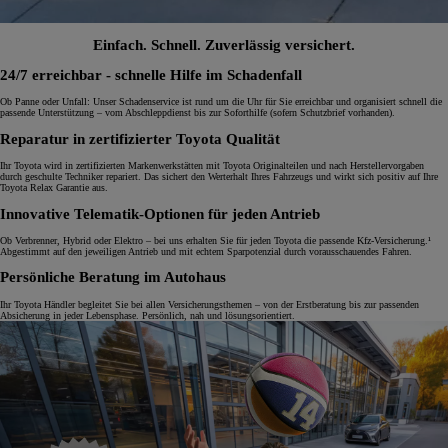
Einfach. Schnell. Zuverlässig versichert.
24/7 erreichbar - schnelle Hilfe im Schadenfall
Ob Panne oder Unfall: Unser Schadenservice ist rund um die Uhr für Sie erreichbar und organisiert schnell die
passende Unterstützung – vom Abschleppdienst bis zur Soforthilfe (sofern Schutzbrief vorhanden).
Reparatur in zertifizierter Toyota Qualität
Ihr Toyota wird in zertifizierten Markenwerkstätten mit Toyota Originalteilen und nach Herstellervorgaben
durch geschulte Techniker repariert. Das sichert den Werterhalt Ihres Fahrzeugs und wirkt sich positiv auf Ihre
Toyota Relax Garantie aus.
Innovative Telematik-Optionen für jeden Antrieb
Ob Verbrenner, Hybrid oder Elektro – bei uns erhalten Sie für jeden Toyota die passende Kfz-Versicherung.¹
Abgestimmt auf den jeweiligen Antrieb und mit echtem Sparpotenzial durch vorausschauendes Fahren.
Persönliche Beratung im Autohaus
Ihr Toyota Händler begleitet Sie bei allen Versicherungsthemen – von der Erstberatung bis zur passenden
Absicherung in jeder Lebensphase. Persönlich, nah und lösungsorientiert.