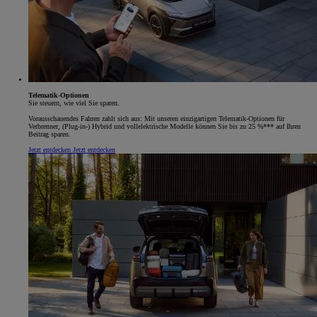
Telematik-Optionen
Sie steuern, wie viel Sie sparen.
Vorausschauendes Fahren zahlt sich aus: Mit unseren einzigartigen Telematik-Optionen für
Verbrenner, (Plug-in-) Hybrid und vollelektrische Modelle können Sie bis zu 25 %*** auf Ihren
Beitrag sparen.
Jetzt entdecken
Jetzt entdecken