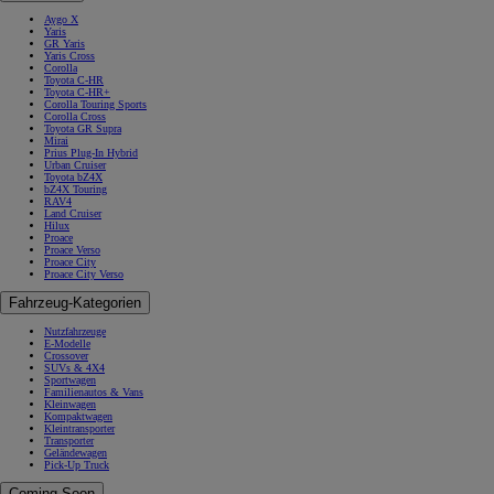
Aygo X
Yaris
GR Yaris
Yaris Cross
Corolla
Toyota C-HR
Toyota C-HR+
Corolla Touring Sports
Corolla Cross
Toyota GR Supra
Mirai
Prius Plug-In Hybrid
Urban Cruiser
Toyota bZ4X
bZ4X Touring
RAV4
Land Cruiser
Hilux
Proace
Proace Verso
Proace City
Proace City Verso
Fahrzeug-Kategorien
Nutzfahrzeuge
E-Modelle
Crossover
SUVs & 4X4
Sportwagen
Familienautos & Vans
Kleinwagen
Kompaktwagen
Kleintransporter
Transporter
Geländewagen
Pick-Up Truck
Coming Soon