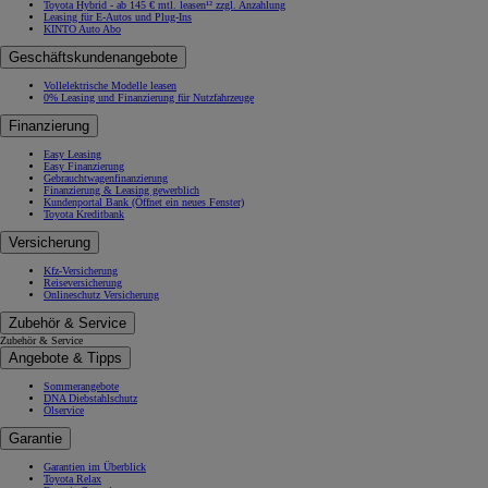
Toyota Hybrid - ab 145 € mtl. leasen¹² zzgl. Anzahlung
Leasing für E-Autos und Plug-Ins
KINTO Auto Abo
Geschäftskundenangebote
Vollelektrische Modelle leasen
0% Leasing und Finanzierung für Nutzfahrzeuge
Finanzierung
Easy Leasing
Easy Finanzierung
Gebrauchtwagenfinanzierung
Finanzierung & Leasing gewerblich
Kundenportal Bank
(Öffnet ein neues Fenster)
Toyota Kreditbank
Versicherung
Kfz-Versicherung
Reiseversicherung
Onlineschutz Versicherung
Zubehör & Service
Zubehör & Service
Angebote & Tipps
Sommerangebote
DNA Diebstahlschutz
Ölservice
Garantie
Garantien im Überblick
Toyota Relax