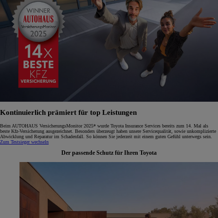
Kontinuierlich prämiert für top Leistungen
Beim AUTOHAUS VersicherungsMonitor 2025* wurde Toyota Insurance Services bereits zum 14. Mal als
beste Kfz-Versicherung ausgezeichnet. Besonders überzeugt haben unsere Servicequalität, sowie unkomplizierte
Abwicklung und Reparatur im Schadenfall. So können Sie jederzeit mit einem guten Gefühl unterwegs sein.
Zum Testsieger wechseln
Der passende Schutz für Ihren Toyota