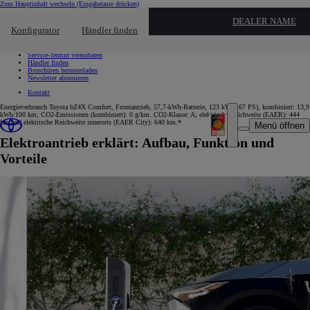
Zum Hauptinhalt wechseln
(Eingabetaste drücken)
Schnellzugriff
DEALER NAME
Klicken um das Reach-Out-Menü zu schließen
Konfigurator
Händler finden
Schnellzugriff
Probefahrt vereinbaren
Service-Termin vereinbaren
Händler finden
Broschüren herunterladen
Newsletter abonnieren
Kontakt
Energieverbrauch Toyota bZ4X Comfort, Frontantrieb, 57,7-kWh-Batterie, 123 kW (167 PS), kombiniert: 13,9
kWh/100 km; CO2-Emissionen (kombiniert): 0 g/km. CO2-Klasse: A; elektrische Reichweite (EAER): 444
km und elektrische Reichweite innerorts (EAER City): 640 km.*
Menü öffnen
Elektroantrieb erklärt: Aufbau, Funktion und
Vorteile