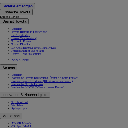
Batterie entsorgen
Entdecke Toyota
Entdecke Toyota
Das ist Toyota
Übersicht
Toyota Historie in Deutschland
Der Toyota Way
Unsere Verantwortung
Toyota in Europa
Toyota Klassiker
Die Geschichte der Toyota Sportwagen
Auszeichnungen und Awards
Driven – Was uns antreibt
News & Events
Karriere
Übersicht
Karriere bei Toyota Deutschland
(Öffnet ein neues Fenster)
Karriere Toyota Kreditbank
(Öffnet ein neues Fenster)
Karriere bei Toyota Partnern
Karriere bei KINTO
(Öffnet ein neues Fenster)
Innovation & Nachhaltigkeit
Toyota i-Road
Waldlabor
Spritspartipps
Motorsport
Alle GR Modelle
GR Sport Modelle