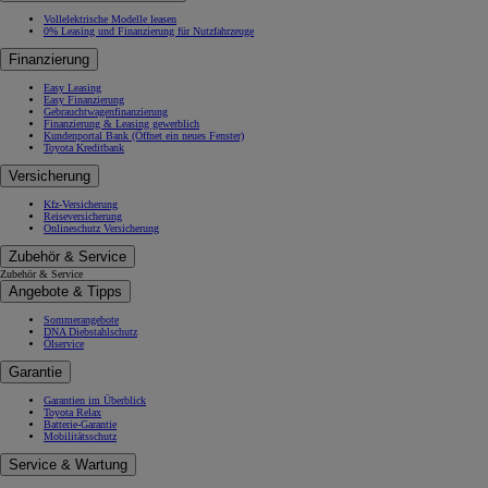
Vollelektrische Modelle leasen
0% Leasing und Finanzierung für Nutzfahrzeuge
Finanzierung
Easy Leasing
Easy Finanzierung
Gebrauchtwagenfinanzierung
Finanzierung & Leasing gewerblich
Kundenportal Bank
(Öffnet ein neues Fenster)
Toyota Kreditbank
Versicherung
Kfz-Versicherung
Reiseversicherung
Onlineschutz Versicherung
Zubehör & Service
Zubehör & Service
Angebote & Tipps
Sommerangebote
DNA Diebstahlschutz
Ölservice
Garantie
Garantien im Überblick
Toyota Relax
Batterie-Garantie
Mobilitätsschutz
Service & Wartung