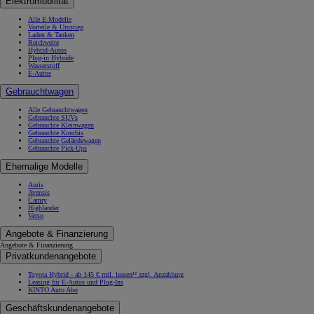
Elektromobilität
Alle E-Modelle
Vorteile & Umstieg
Laden & Tanken
Reichweite
Hybrid-Autos
Plug-in Hybride
Wasserstoff
E-Autos
Gebrauchtwagen
Alle Gebrauchtwagen
Gebrauchte SUVs
Gebrauchte Kleinwagen
Gebrauchte Kombis
Gebrauchte Geländewagen
Gebrauchte Pick-Ups
Ehemalige Modelle
Auris
Avensis
Camry
Highlander
Verso
Angebote & Finanzierung
Angebote & Finanzierung
Privatkundenangebote
Toyota Hybrid - ab 145 € mtl. leasen¹² zzgl. Anzahlung
Leasing für E-Autos und Plug-Ins
KINTO Auto Abo
Geschäftskundenangebote