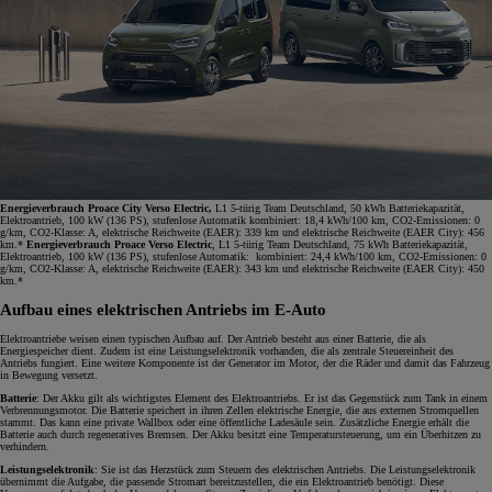
Energieverbrauch Proace City Verso Electric,
L1 5-türig Team Deutschland, 50 kWh Batteriekapazität,
Elektroantrieb, 100 kW (136 PS), stufenlose Automatik kombiniert: 18,4 kWh/100 km, CO2-Emissionen: 0
g/km, CO2-Klasse: A, elektrische Reichweite (EAER): 339 km und elektrische Reichweite (EAER City): 456
km.*
Energieverbrauch Proace Verso Electric
, L1 5-türig Team Deutschland, 75 kWh Batteriekapazität,
Elektroantrieb, 100 kW (136 PS), stufenlose Automatik: kombiniert: 24,4 kWh/100 km, CO2-Emissionen: 0
g/km, CO2-Klasse: A, elektrische Reichweite (EAER): 343 km und elektrische Reichweite (EAER City): 450
km.*
Aufbau eines elektrischen Antriebs im E-Auto
Elektroantriebe weisen einen typischen Aufbau auf. Der Antrieb besteht aus einer Batterie, die als
Energiespeicher dient. Zudem ist eine Leistungselektronik vorhanden, die als zentrale Steuereinheit des
Antriebs fungiert. Eine weitere Komponente ist der Generator im Motor, der die Räder und damit das Fahrzeug
in Bewegung versetzt.
Batterie
: Der Akku gilt als wichtigstes Element des Elektroantriebs. Er ist das Gegenstück zum Tank in einem
Verbrennungsmotor. Die Batterie speichert in ihren Zellen elektrische Energie, die aus externen Stromquellen
stammt. Das kann eine private Wallbox oder eine öffentliche Ladesäule sein. Zusätzliche Energie erhält die
Batterie auch durch regeneratives Bremsen. Der Akku besitzt eine Temperatursteuerung, um ein Überhitzen zu
verhindern.
Leistungselektronik
: Sie ist das Herzstück zum Steuern des elektrischen Antriebs. Die Leistungselektronik
übernimmt die Aufgabe, die passende Stromart bereitzustellen, die ein Elektroantrieb benötigt. Diese