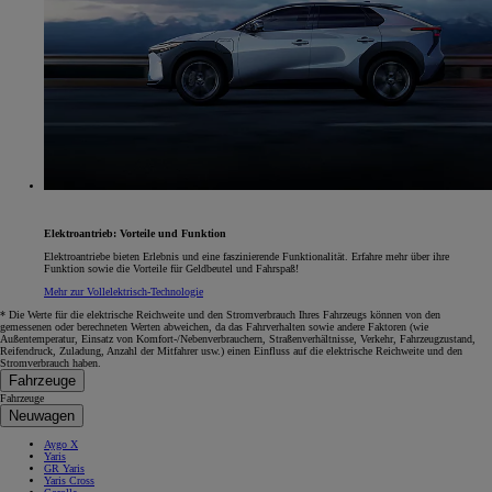
Elektroantrieb: Vorteile und Funktion
Elektroantriebe bieten Erlebnis und eine faszinierende Funktionalität. Erfahre mehr über ihre
Funktion sowie die Vorteile für Geldbeutel und Fahrspaß!
Mehr zur Vollelektrisch-Technologie
* Die Werte für die elektrische Reichweite und den Stromverbrauch Ihres Fahrzeugs können von den
gemessenen oder berechneten Werten abweichen, da das Fahrverhalten sowie andere Faktoren (wie
Außentemperatur, Einsatz von Komfort-/Nebenverbrauchern, Straßenverhältnisse, Verkehr, Fahrzeugzustand,
Reifendruck, Zuladung, Anzahl der Mitfahrer usw.) einen Einfluss auf die elektrische Reichweite und den
Stromverbrauch haben.
Fahrzeuge
Fahrzeuge
Neuwagen
Aygo X
Yaris
GR Yaris
Yaris Cross