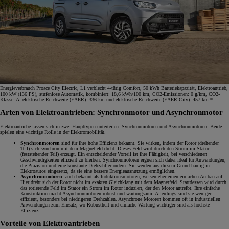
Energieverbrauch Proace City Electric, L1 verblecht 4-türig Comfort, 50 kWh Batteriekapazität, Elektroantrieb,
100 kW (136 PS), stufenlose Automatik, kombiniert: 18,6 kWh/100 km, CO2-Emissionen: 0 g/km, CO2-
Klasse: A, elektrische Reichweite (EAER): 336 km und elektrische Reichweite (EAER City): 457 km.*
Arten von Elektroantrieben: Synchronmotor und Asynchronmotor
Elektroantriebe lassen sich in zwei Haupttypen unterteilen: Synchronmotoren und Asynchronmotoren. Beide
spielen eine wichtige Rolle in der Elektromobilität.
Synchronmotoren
sind für ihre hohe Effizienz bekannt. Sie wirken, indem der Rotor (drehender
Teil) sich synchron mit dem Magnetfeld dreht. Dieses Feld wird durch den Strom im Stator
(feststehender Teil) erzeugt. Ein entscheidender Vorteil ist ihre Fähigkeit, bei verschiedenen
Geschwindigkeiten effizient zu bleiben. Synchronmotoren eignen sich daher ideal für Anwendungen,
die Präzision und eine konstante Drehzahl erfordern. Sie werden aus diesem Grund häufig in
Elektroautos eingesetzt, da sie eine bessere Energieausnutzung ermöglichen.
Asynchronmotoren
, auch bekannt als Induktionsmotoren, weisen eher einen einfachen Aufbau auf.
Hier dreht sich der Rotor nicht im exakten Gleichklang mit dem Magnetfeld. Stattdessen wird durch
das rotierende Feld im Stator ein Strom im Rotor induziert, der den Motor antreibt. Ihre einfache
Konstruktion macht Asynchronmotoren robust und wartungsarm. Allerdings sind sie weniger
effizient, besonders bei niedrigeren Drehzahlen. Asynchrone Motoren kommen oft in industriellen
Anwendungen zum Einsatz, wo Robustheit und einfache Wartung wichtiger sind als höchste
Effizienz.
Vorteile von Elektroantrieben