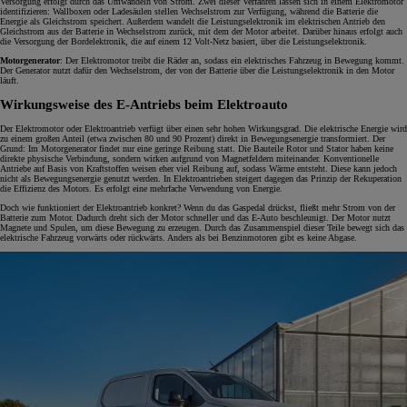
Versorgung erfolgt durch das Umwandeln von Strom. Zwei dieser Verfahren lassen sich in einem Elektromotor
identifizieren: Wallboxen oder Ladesäulen stellen Wechselstrom zur Verfügung, während die Batterie die
Energie als Gleichstrom speichert. Außerdem wandelt die Leistungselektronik im elektrischen Antrieb den
Gleichstrom aus der Batterie in Wechselstrom zurück, mit dem der Motor arbeitet. Darüber hinaus erfolgt auch
die Versorgung der Bordelektronik, die auf einem 12 Volt-Netz basiert, über die Leistungselektronik.
Motorgenerator
: Der Elektromotor treibt die Räder an, sodass ein elektrisches Fahrzeug in Bewegung kommt.
Der Generator nutzt dafür den Wechselstrom, der von der Batterie über die Leistungselektronik in den Motor
läuft.
Wirkungsweise des E-Antriebs beim Elektroauto
Der Elektromotor oder Elektroantrieb verfügt über einen sehr hohen Wirkungsgrad. Die elektrische Energie wird
zu einem großen Anteil (etwa zwischen 80 und 90 Prozent) direkt in Bewegungsenergie transformiert. Der
Grund: Im Motorgenerator findet nur eine geringe Reibung statt. Die Bauteile Rotor und Stator haben keine
direkte physische Verbindung, sondern wirken aufgrund von Magnetfeldern miteinander. Konventionelle
Antriebe auf Basis von Kraftstoffen weisen eher viel Reibung auf, sodass Wärme entsteht. Diese kann jedoch
nicht als Bewegungsenergie genutzt werden. In Elektroantrieben steigert dagegen das Prinzip der Rekuperation
die Effizienz des Motors. Es erfolgt eine mehrfache Verwendung von Energie.
Doch wie funktioniert der Elektroantrieb konkret? Wenn du das Gaspedal drückst, fließt mehr Strom von der
Batterie zum Motor. Dadurch dreht sich der Motor schneller und das E-Auto beschleunigt. Der Motor nutzt
Magnete und Spulen, um diese Bewegung zu erzeugen. Durch das Zusammenspiel dieser Teile bewegt sich das
elektrische Fahrzeug vorwärts oder rückwärts. Anders als bei Benzinmotoren gibt es keine Abgase.