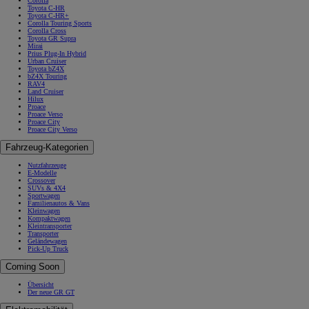
Corolla
Toyota C-HR
Toyota C-HR+
Corolla Touring Sports
Corolla Cross
Toyota GR Supra
Mirai
Prius Plug-In Hybrid
Urban Cruiser
Toyota bZ4X
bZ4X Touring
RAV4
Land Cruiser
Hilux
Proace
Proace Verso
Proace City
Proace City Verso
Fahrzeug-Kategorien
Nutzfahrzeuge
E-Modelle
Crossover
SUVs & 4X4
Sportwagen
Familienautos & Vans
Kleinwagen
Kompaktwagen
Kleintransporter
Transporter
Geländewagen
Pick-Up Truck
Coming Soon
Übersicht
Der neue GR GT