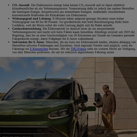
CO₂-Ausstoß
: Der Elektromotor erzeugt lokal keinen CO₂-Ausstoß und ist damit erheblich
klimafreundlicher als ein Verbrennungsmotor. Voraussetzung dafür ist jedoch das saubere Herstellen
der benötigten Energie, beispielsweise aus erneuerbaren Energien. Andernfalls verschlechtern
konventionelle Kraftwerke die Klimabilanz von Elektroautos.
Wirkungsgrad und Leistung
: E-Motoren haben aufgrund geringer Abwärme einen hohen
Wirkungsgrad von 80 bis 90 Prozent. Sie gewährleisten eine hohe Beschleunigung direkt beim
Losfahren, weil der Motor sofort die volle Leistung abgibt und die Räder antreibt.
Geräuschentwicklung
: Der Elektroantrieb ist deutlich leiser als ein entsprechender
Verbrennungsmotor und macht sich beim Fahren kaum bemerkbar. Allerdings existiert seit 2019 die
Regelung, dass bis zu einer Geschwindigkeit von 20 Kilometern pro Stunde ein Generator passende
Fahrgeräusche erzeugt, damit Fußgänger die E-Autos wahrnehmen.
Subvention für E-Autos
: Menschen, die ein Auto mit Elektroantrieb kaufen, erhalten abhängig von
Herstellern teilweise Förderungen und Zuschüsse. Auch regionale Vorteile sind möglich, wenn die
Fahrzeuge ein
E-Kennzeichen
besitzen. Mit der
THG-Prämie
steht ein weiteres Mittel zur Verfügung,
von dem Menschen profitieren, die auf ein elektrisch angetriebenes Fahrzeug setzen.