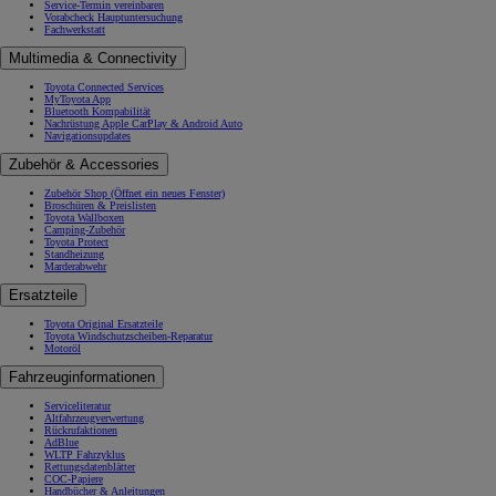
Service-Termin vereinbaren
Vorabcheck Hauptuntersuchung
Fachwerkstatt
Multimedia & Connectivity
Toyota Connected Services
MyToyota App
Bluetooth Kompabilität
Nachrüstung Apple CarPlay & Android Auto
Navigationsupdates
Zubehör & Accessories
Zubehör Shop
(Öffnet ein neues Fenster)
Broschüren & Preislisten
Toyota Wallboxen
Camping-Zubehör
Toyota Protect
Standheizung
Marderabwehr
Ersatzteile
Toyota Original Ersatzteile
Toyota Windschutzscheiben-Reparatur
Motoröl
Fahrzeuginformationen
Serviceliteratur
Altfahrzeugverwertung
Rückrufaktionen
AdBlue
WLTP Fahrzyklus
Rettungsdatenblätter
COC-Papiere
Handbücher & Anleitungen