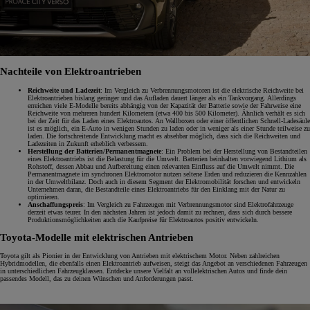
Nachteile von Elektroantrieben
Reichweite und Ladezeit
: Im Vergleich zu Verbrennungsmotoren ist die elektrische Reichweite bei
Elektroantrieben bislang geringer und das Aufladen dauert länger als ein Tankvorgang. Allerdings
erreichen viele E-Modelle bereits abhängig von der Kapazität der Batterie sowie der Fahrweise eine
Reichweite von mehreren hundert Kilometern (etwa 400 bis 500 Kilometer). Ähnlich verhält es sich
bei der Zeit für das Laden eines Elektroautos. An Wallboxen oder einer öffentlichen Schnell-Ladesäule
ist es möglich, ein E-Auto in wenigen Stunden zu laden oder in weniger als einer Stunde teilweise zu
laden. Die fortschreitende Entwicklung macht es absehbar möglich, dass sich die Reichweiten und
Ladezeiten in Zukunft erheblich verbessern.
Herstellung der Batterien/Permanentmagnete
: Ein Problem bei der Herstellung von Bestandteilen
eines Elektroantriebs ist die Belastung für die Umwelt. Batterien beinhalten vorwiegend Lithium als
Rohstoff, dessen Abbau und Aufbereitung einen relevanten Einfluss auf die Umwelt nimmt. Die
Permanentmagnete im synchronen Elektromotor nutzen seltene Erden und reduzieren die Kennzahlen
in der Umweltbilanz. Doch auch in diesem Segment der Elektromobilität forschen und entwickeln
Unternehmen daran, die Bestandteile eines Elektroantriebs für den Einklang mit der Natur zu
optimieren.
Anschaffungspreis
: Im Vergleich zu Fahrzeugen mit Verbrennungsmotor sind Elektrofahrzeuge
derzeit etwas teurer. In den nächsten Jahren ist jedoch damit zu rechnen, dass sich durch bessere
Produktionsmöglichkeiten auch die Kaufpreise für Elektroautos positiv entwickeln.
Toyota-Modelle mit elektrischen Antrieben
Toyota gilt als Pionier in der Entwicklung von Antrieben mit elektrischem Motor. Neben zahlreichen
Hybridmodellen, die ebenfalls einen Elektroantrieb aufweisen, steigt das Angebot an verschiedenen Fahrzeugen
in unterschiedlichen Fahrzeugklassen. Entdecke unsere Vielfalt an vollelektrischen Autos und finde dein
passendes Modell, das zu deinen Wünschen und Anforderungen passt.